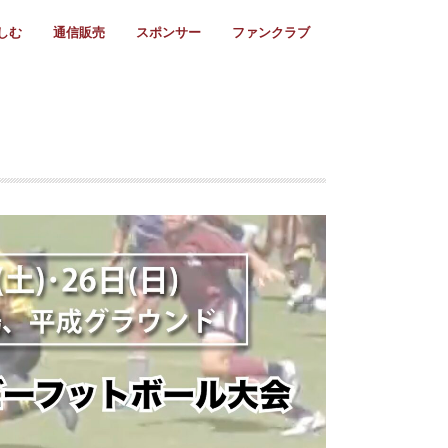
しむ
通信販売
スポンサー
ファンクラブ
リー
ール情報
スタ飯
ーカレンダー
ト
歩き方
ビー用語
＆スケジュール
utube
フリー
採用情報
ファンクラブ入会
マイページログイン
チラシ設置協力店
会則
ント
ト
2024年度)
年)
(～2021年)
(～2017年)
(～2018年)
選
s 2016
子セブンズ
選(女子)
ャンボリー
交流大会
選(スクール)