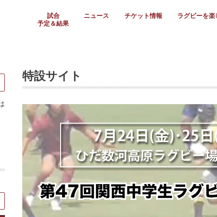
試合
ニュース
チケット情報
ラグビーを楽
予定＆結果
大学リーグ
社会人
高校ラグビー
女子ラグビー
ミニ・ジュニア
メディア情報
医務・安全対策
関西協会だより
フォトギャラ
ラグビースク
Enjoy!ラグ
壁紙＆ラグビ
ラグビーノー
ラグビー場の
SNS
教えて！ラグ
メディア情報
関西ラグビーYo
関西パネルレ
大学
社会人
高校
高専
女子ラグビー
セブンズ
ジュニア・ミニ
クラブ
日本代表
第54回日本選手権
ラグビーまつり
関西大学リーグ
中国地区大学
東海学生リーグ
関西大学春季トーナメ
関西学生代表
入替戦
全国大学選手権
トップウェスト
全国社会人トーナメン
3地域社会人順位決定(〜
トップリーグ(～2021
トップチャレンジリーグ
トップチャレンジマッチ
三地域チャレンジマッチ
全国高校ラグビー大会
近畿高校大会
東海高校選抜大会
四国高校新人大会
全国高校選抜大会
少人数校大会
第56回全国高専大会
第55回全国高専大会
第54回全国高専大会
第53回全国高専大会
第52回全国高専大会
第51回全国高専大会
第50回全国高専大会
第49回全国高専大会
第48回全国高専大会
第47回全国高専大会
第46回全国高専大会
全国女子選手権大会
関西女子中学生大会
サニックス女子関西予
女子関西大会
フィオーレリーグ
Japan Women’s Seven
第5回全国高校選抜女
その他大会
関西セブンズ
関西・一宮セブンズ
東海学生セブンズ
地域対抗男子セブンズ
その他大会
全国ジュニア関西地区予
関西女子中学生大会
関西中学生大会
関西ミニ・ラグビージ
関西スクールジュニア
太陽生命カップ関西予
その他大会
関西クラブ大会
近畿クラブ
東海社会人クラブ
中四国クラブ
学生クラブ
特設サイト
は