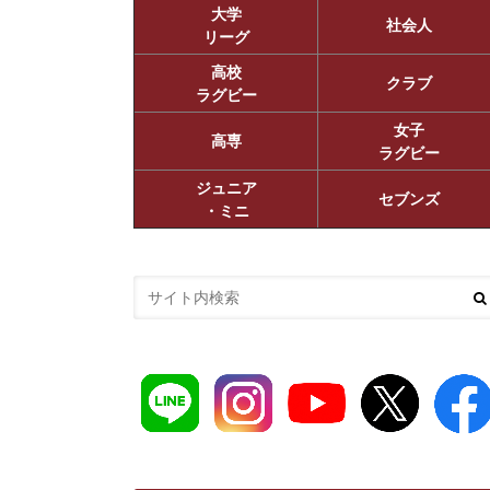
大学
社会人
リーグ
高校
クラブ
ラグビー
女子
高専
ラグビー
ジュニア
セブンズ
・ミニ