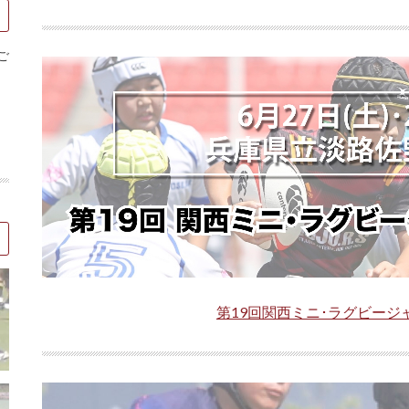
ご
第19回関西ミニ･ラグビージ