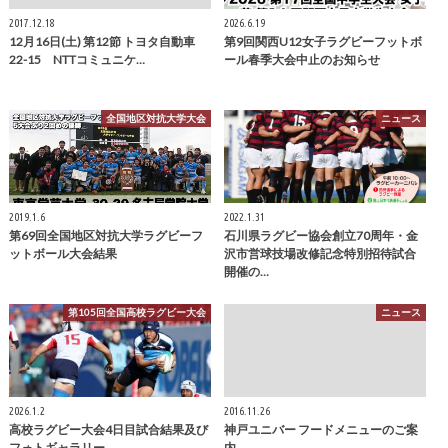
2017.12.18
2026.6.19
12月16日(土) 第12節 トヨタ自動車
第9回関西U12女子ラグビーフットボ
22-15 NTTコミュニケ…
ール春季大会中止のお知らせ
全国地区対抗大学大会
ニュース
2019.1.6
2022.1.31
第69回全国地区対抗大学ラグビーフ
石川県ラグビー協会創立70周年・金
ットボール大会結果
沢市営球技場改修記念特別招待試合
開催の…
第105回全国高校ラグビー大会
ニュース
2026.1.2
2016.11.26
高校ラグビー大会4日目試合結果及び
神戸ユニバー フードメニューのご案
フォトギャラリー
内