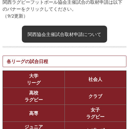
関西ラグビーフットボール協会主催試合の取材申請は以下
のバナーをクリックしてください。
（9/2更新）
関西協会主催試合取材申請について
各リーグの試合日程
大学
社会人
リーグ
高校
クラブ
ラグビー
女子
高専
ラグビー
ジュニア