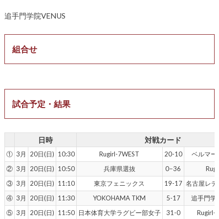
追手門学院VENUS
組合せ
試合予定・結果
日時
対戦カード
①
3月
20日(日)
10:30
Rugirl-7WEST
20-10
ベルマー
②
3月
20日(日)
10:50
兵庫県選抜
0−36
Rugi
③
3月
20日(日)
11:10
東京フェニックス
19-17
名古屋レデ
④
3月
20日(日)
11:30
YOKOHAMA TKM
5-17
追手門学院
⑤
3月
20日(日)
11:50
日本体育大学ラグビー部女子
31-0
Rugirl