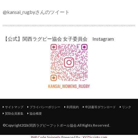
@kansai_rugbyさんのツイート
【公式】関西ラグビー協会 女子委員会 Instagram
サイトマップ
プライバシーポリシー
利用規約
申請書等ダウンロード
リンク
賛助会員募集
協会概要
©Copyright2026
関西ラグビーフットボール協会
.All Rights Reserved.
PHP Code Snippets
Powered By :
XYZScripts.com