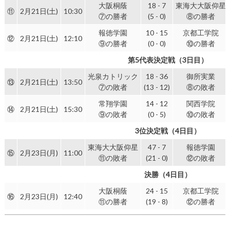
大阪桐蔭
18 - 7
東海大大阪仰星
⑪
2月21日(土)
10:30
⑦の勝者
(5 - 0)
⑧の勝者
報徳学園
10 - 15
京都工学院
⑫
2月21日(土)
12:10
⑨の勝者
(0 - 0)
⑩の勝者
第5代表決定戦（3日目）
光泉カトリック
18 - 36
御所実業
⑬
2月21日(土)
13:50
⑦の敗者
(13 - 12)
⑧の敗者
常翔学園
14 - 12
関西学院
⑭
2月21日(土)
15:30
⑨の敗者
(0 - 5)
⑩の敗者
3位決定戦（4日目）
東海大大阪仰星
47 - 7
報徳学園
⑮
2月23日(月)
11:00
⑪の敗者
(21 - 0)
⑫の敗者
決勝（4日目）
大阪桐蔭
24 - 15
京都工学院
⑯
2月23日(月)
12:40
⑪の勝者
(19 - 8)
⑫の勝者