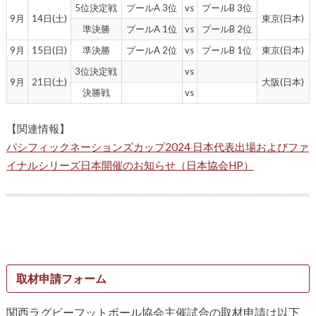
5位決定戦
プールA 3位
vs
プールB 3位
9月
14日(土)
東京(日本)
準決勝
プールA 1位
vs
プールB 2位
9月
15日(日)
準決勝
プールA 2位
vs
プールB 1位
東京(日本)
3位決定戦
vs
9月
21日(土)
大阪(日本)
決勝戦
vs
【関連情報】
パシフィックネーションズカップ2024 日本代表出場およびファ
イナルシリーズ日本開催のお知らせ（日本協会HP）
取材申請フォーム
関西ラグビーフットボール協会主催試合の取材申請は以下