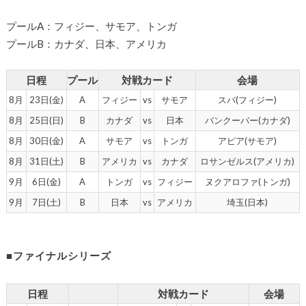
プールA：フィジー、サモア、トンガ
プールB：カナダ、日本、アメリカ
日程
プール
対戦カード
会場
8月
23日(金)
A
フィジー
vs
サモア
スバ(フィジー)
8月
25日(日)
B
カナダ
vs
日本
バンクーバー(カナダ)
8月
30日(金)
A
サモア
vs
トンガ
アピア(サモア)
8月
31日(土)
B
アメリカ
vs
カナダ
ロサンゼルス(アメリカ)
9月
6日(金)
A
トンガ
vs
フィジー
ヌクアロファ(トンガ)
9月
7日(土)
B
日本
vs
アメリカ
埼玉(日本)
■ファイナルシリーズ
日程
対戦カード
会場