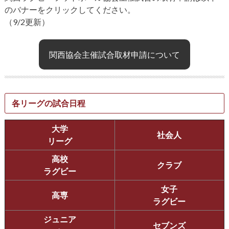
のバナーをクリックしてください。
（9/2更新）
関西協会主催試合取材申請について
各リーグの試合日程
大学
社会人
リーグ
高校
クラブ
ラグビー
女子
高専
ラグビー
ジュニア
セブンズ