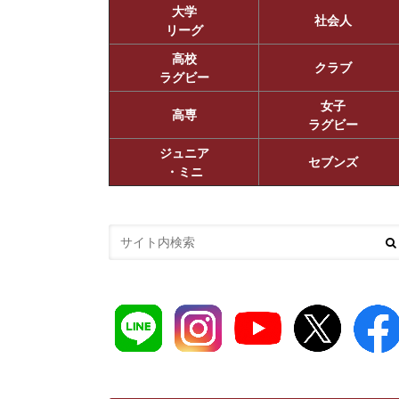
大学
社会人
リーグ
高校
クラブ
ラグビー
女子
高専
ラグビー
ジュニア
セブンズ
・ミニ