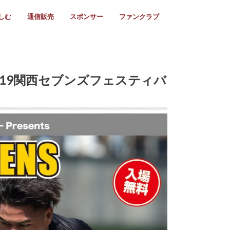
しむ
通信販売
スポンサー
ファンクラブ
リー
ール情報
スタ飯
ーカレンダー
ト
歩き方
ビー用語
＆スケジュール
utube
フリー
採用情報
ファンクラブ入会
マイページログイン
チラシ設置協力店
会則
ント
ト
2024年度)
年)
(～2021年)
(～2017年)
(～2018年)
選
s 2016
子セブンズ
選(女子)
ャンボリー
交流大会
選(スクール)
 2019関西セブンズフェスティバ