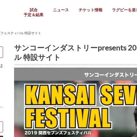
試合
ニュース
チケット情報
ラグビーを楽
予定＆結果
大学リーグ
社会人
高校ラグビー
女子ラグビー
ミニ・ジュニア
メディア情報
医務・安全対策
関西協会だより
フォトギャラ
ラグビースク
Enjoy!ラグ
壁紙＆ラグビ
ラグビーノー
ラグビー場の
SNS
教えて！ラグ
メディア情報
関西ラグビーYo
関西パネルレ
大学
社会人
高校
高専
女子ラグビー
セブンズ
ジュニア・ミニ
クラブ
日本代表
第54回日本選手権
ラグビーまつり
関西大学リーグ
中国地区大学
東海学生リーグ
関西大学春季トーナメ
関西学生代表
入替戦
全国大学選手権
トップウェスト
全国社会人トーナメン
3地域社会人順位決定(〜
トップリーグ(～2021
トップチャレンジリーグ
トップチャレンジマッチ
三地域チャレンジマッチ
全国高校ラグビー大会
近畿高校大会
東海高校選抜大会
四国高校新人大会
全国高校選抜大会
少人数校大会
第56回全国高専大会
第55回全国高専大会
第54回全国高専大会
第53回全国高専大会
第52回全国高専大会
第51回全国高専大会
第50回全国高専大会
第49回全国高専大会
第48回全国高専大会
第47回全国高専大会
第46回全国高専大会
全国女子選手権大会
関西女子中学生大会
サニックス女子関西予
女子関西大会
フィオーレリーグ
Japan Women’s Seven
第5回全国高校選抜女
その他大会
関西セブンズ
関西・一宮セブンズ
東海学生セブンズ
地域対抗男子セブンズ
その他大会
全国ジュニア関西地区予
関西女子中学生大会
関西中学生大会
関西ミニ・ラグビージ
関西スクールジュニア
太陽生命カップ関西予
その他大会
関西クラブ大会
近畿クラブ
東海社会人クラブ
中四国クラブ
学生クラブ
ンズフェスティバル 特設サイト
サンコーインダストリーpresents
ル 特設サイト
は