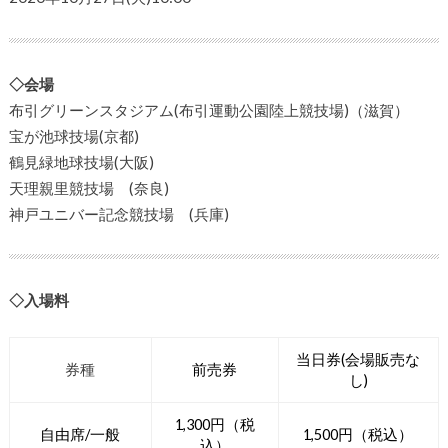
◇会場
布引グリーンスタジアム(布引運動公園陸上競技場)（滋賀）
宝が池球技場(京都)
鶴見緑地球技場(大阪)
天理親里競技場 (奈良)
神戸ユニバー記念競技場 (兵庫)
◇入場料
当日券(会場販売な
券種
前売券
し)
1,300円（税
自由席/一般
1,500円（税込）
込）