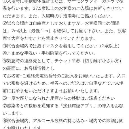
①入場時に非接触体温計または、サーモグラフィ―カメラで検
温を行います。37.5度以上のお客様のご入場はお断りさせてい
ただきます。また、入場時の手指消毒にご協力ください。
②試合会場内は自由席としておりますが、お客様同士の間隔
は、2ｍ以上（最低１ｍ）を確保してお座り下さい。また、観客
席で大声をだすことを禁止させていただきます。
③試合会場内では必ずマスクを着用してください（2歳以上）
④こまめな手洗い・手指除菌を行ってください。
⑤緊急時の連絡先として、チケット半券（切り離す小さい方）
の裏面に、お客様情報とし
てお名前･ご連絡先電話番号のご記入をお願いいたします。入口
での密集を避けるため、半券へのご記入はご自宅などでご来場
前にお済ませいただけますようお願いいたします。
⑥一度お座りになられた座席からの移動はご遠慮ください
⑦感染者との接触を通知する「接触確認アプリ」の導入をお願
いします。
⑧試合会場内、アルコール飲料の持ち込み・場内での飲酒は固
くお断りいたします。