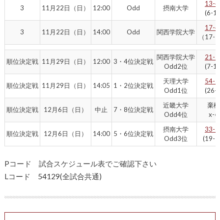
13-4
3
11月22日（日）
12:00
Odd
摂南大学
(6-10
17-4
3
11月22日（日）
14:00
Odd
関西学院大学
（17-
関西学院大学
21-2
順位決定戦
11月29日（日）
12:00
3・4位決定戦
Odd2位
(7-14
天理大学
54-2
順位決定戦
11月29日（日）
14:05
1・2位決定戦
Odd1位
(26-0
近畿大学
棄
順位決定戦
12月6日（日）
中止
7・8位決定戦
Odd4位
x-○
摂南大学
33-5
順位決定戦
12月6日（日）
14:00
5・6位決定戦
Odd3位
(19-1
Pコード 試合スケジュール表でご確認下さい
Lコード 54129(全試合共通)