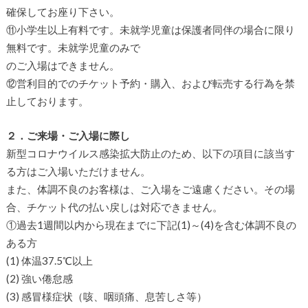
確保してお座り下さい。
⑪小学生以上有料です。未就学児童は保護者同伴の場合に限り
無料です。未就学児童のみで
のご入場はできません。
⑫営利目的でのチケット予約・購入、および転売する行為を禁
止しております。
２．ご来場・ご入場に際し
新型コロナウイルス感染拡大防止のため、以下の項目に該当す
る方はご入場いただけません。
また、体調不良のお客様は、ご入場をご遠慮ください。その場
合、チケット代の払い戻しは対応できません。
①過去1週間以内から現在までに下記(1)～(4)を含む体調不良の
ある方
(1) 体温37.5℃以上
(2) 強い倦怠感
(3) 感冒様症状（咳、咽頭痛、息苦しさ等）