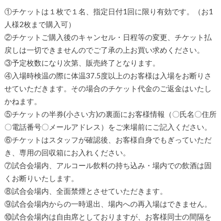
①チケットは１枚で１名、指定日付1回に限り有効です。（お1
人様2枚まで購入可）
②チケットご購入後のキャンセル・日程等の変更、チケット払
戻しは一切できませんのでご了承の上お買い求めください。
③予定枚数になり次第、販売終了となります。
④入場時検温の際に体温37.5度以上のお客様は入場をお断りさ
せていただきます。その場合のチケット代金のご返金はいたし
かねます。
⑤チケットの半券(小さい方)の裏面にお客様情報（〇氏名〇住所
〇電話番号〇メールアドレス）をご来場前にご記入ください。
⑥チケットはスタッフが確認後、お客様自身でもぎっていただ
き、専用の回収箱にお入れください。
⑦試合会場内、アルコール飲料の持ち込み・場内での飲酒は固
くお断りいたします。
⑧試合会場内、全面禁煙とさせていただきます。
⑨試合会場内からの一時退出、場内への再入場はできません。
⑩試合会場内は自由席としておりますが、お客様同士の間隔を