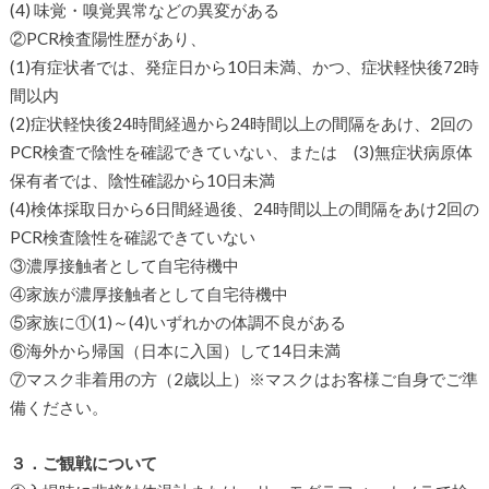
(4) 味覚・嗅覚異常などの異変がある
②PCR検査陽性歴があり、
(1)有症状者では、発症日から10日未満、かつ、症状軽快後72時
間以内
(2)症状軽快後24時間経過から24時間以上の間隔をあけ、2回の
PCR検査で陰性を確認できていない、または (3)無症状病原体
保有者では、陰性確認から10日未満
(4)検体採取日から6日間経過後、24時間以上の間隔をあけ2回の
PCR検査陰性を確認できていない
③濃厚接触者として自宅待機中
④家族が濃厚接触者として自宅待機中
⑤家族に①(1)～(4)いずれかの体調不良がある
⑥海外から帰国（日本に入国）して14日未満
⑦マスク非着用の方（2歳以上）※マスクはお客様ご自身でご準
備ください。
３．ご観戦について