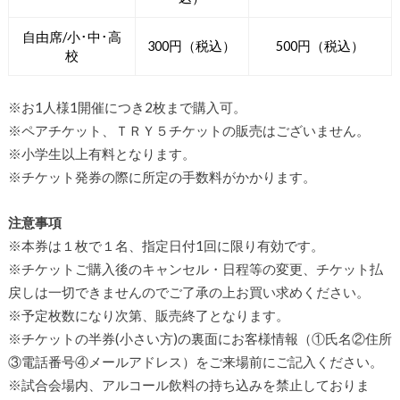
自由席/小･中･高
300円（税込）
500円（税込）
校
※お1人様1開催につき2枚まで購入可。
※ペアチケット、ＴＲＹ５チケットの販売はございません。
※小学生以上有料となります。
※チケット発券の際に所定の手数料がかかります。
注意事項
※本券は１枚で１名、指定日付1回に限り有効です。
※チケットご購入後のキャンセル・日程等の変更、チケット払
戻しは一切できませんのでご了承の上お買い求めください。
※予定枚数になり次第、販売終了となります。
※チケットの半券(小さい方)の裏面にお客様情報（①氏名②住所
③電話番号④メールアドレス）をご来場前にご記入ください。
※試合会場内、アルコール飲料の持ち込みを禁止しておりま