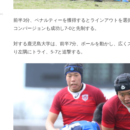
前半
3
分、ペナルティーを獲得するとラインアウトを選
コンバージョンも成功し
7-0
と先制する。
対する鹿児島大学は、前半
7
分、ボールを動かし、広く
り左隅にトライ、
5-7
と追撃する。