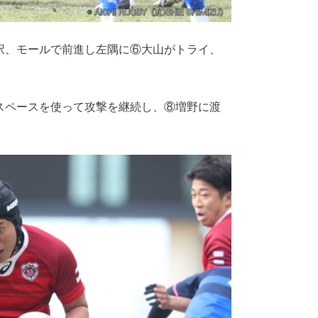
択、モールで前進し左隅に⑥大山がトライ、
スペースを使って攻撃を継続し、⑧増野に渡