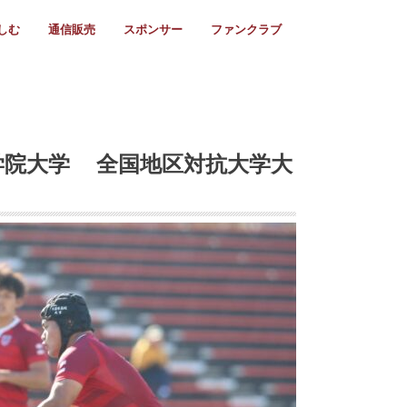
しむ
通信販売
スポンサー
ファンクラブ
リー
ール情報
スタ飯
ーカレンダー
ト
歩き方
ビー用語
＆スケジュール
utube
フリー
採用情報
ファンクラブ入会
マイページログイン
チラシ設置協力店
会則
ント
ト
2024年度)
年)
(～2021年)
(～2017年)
(～2018年)
選
s 2016
子セブンズ
選(女子)
ャンボリー
交流大会
選(スクール)
手門学院大学 全国地区対抗大学大