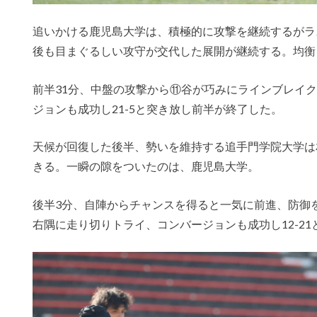
追いかける鹿児島大学は、積極的に攻撃を継続するがラ
後も目まぐるしい攻守が交代した展開が継続する。均衡
前半
31
分、中盤の攻撃から⑪谷が巧みにラインブレイク
ジョンも成功し
21-5
と突き放し前半が終了した。
天候が回復した後半、勢いを維持する追手門学院大学は
きる。一瞬の隙をついたのは、鹿児島大学。
後半
3
分、自陣からチャンスを得ると一気に前進、防御
右隅に走り切りトライ、コンバージョンも成功し
12-21