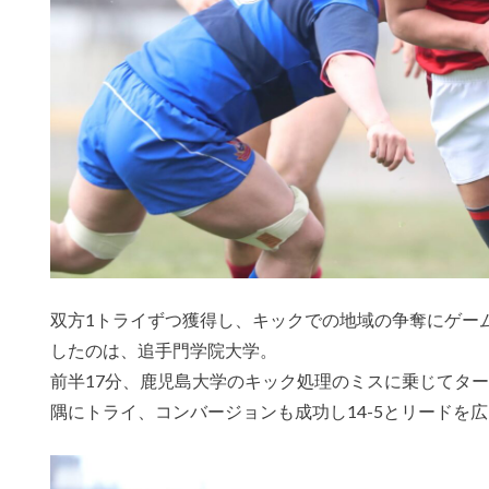
双方
1
トライずつ獲得し、キックでの地域の争奪にゲー
したのは、追手門学院大学。
前半
17
分、鹿児島大学のキック処理のミスに乗じてター
隅にトライ、コンバージョンも成功し
14-5
とリードを広