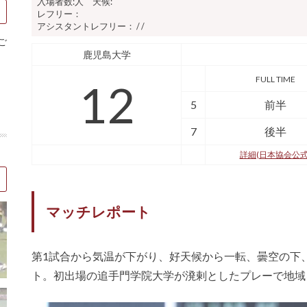
入場者数:人 天候:
レフリー：
アシスタントレフリー： / /
ご
鹿児島大学
FULL TIME
12
5
前半
7
後半
詳細(日本協会公式
マッチレポート
第
1
試合から気温が下がり、好天候から一転、曇空の下
ト。初出場の追手門学院大学が溌剌としたプレーで地域