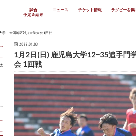
試合
ニュース
チケット情報
ラグビーを楽
予定＆結果
大学リーグ
社会人
高校ラグビー
女子ラグビー
ミニ・ジュニア
メディア情報
医務・安全対策
関西協会だより
フォトギャラ
ラグビースク
Enjoy!ラグ
壁紙＆ラグビ
ラグビーノー
ラグビー場の
SNS
教えて！ラグ
メディア情報
関西ラグビーYo
関西パネルレ
大学
社会人
高校
高専
女子ラグビー
セブンズ
ジュニア・ミニ
クラブ
日本代表
第54回日本選手権
ラグビーまつり
関西大学リーグ
中国地区大学
東海学生リーグ
関西大学春季トーナメ
関西学生代表
入替戦
全国大学選手権
トップウェスト
全国社会人トーナメン
3地域社会人順位決定(〜
トップリーグ(～2021
トップチャレンジリーグ
トップチャレンジマッチ
三地域チャレンジマッチ
全国高校ラグビー大会
近畿高校大会
東海高校選抜大会
四国高校新人大会
全国高校選抜大会
少人数校大会
第56回全国高専大会
第55回全国高専大会
第54回全国高専大会
第53回全国高専大会
第52回全国高専大会
第51回全国高専大会
第50回全国高専大会
第49回全国高専大会
第48回全国高専大会
第47回全国高専大会
第46回全国高専大会
全国女子選手権大会
関西女子中学生大会
サニックス女子関西予
女子関西大会
フィオーレリーグ
Japan Women’s Seven
第5回全国高校選抜女
その他大会
関西セブンズ
関西・一宮セブンズ
東海学生セブンズ
地域対抗男子セブンズ
その他大会
全国ジュニア関西地区予
関西女子中学生大会
関西中学生大会
関西ミニ・ラグビージ
関西スクールジュニア
太陽生命カップ関西予
その他大会
関西クラブ大会
近畿クラブ
東海社会人クラブ
中四国クラブ
学生クラブ
学院大学 全国地区対抗大学大会 1回戦
2022.01.03
1月2日(日) 鹿児島大学12−35追
会 1回戦
は