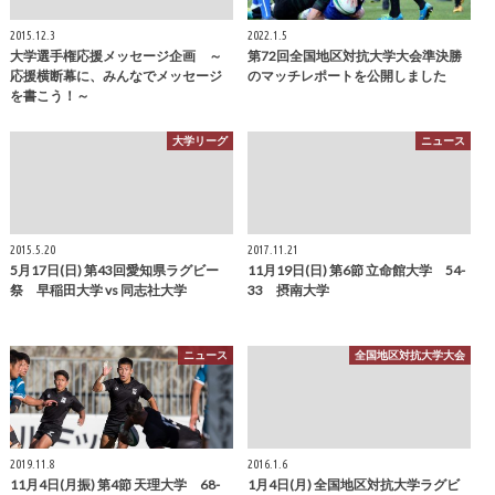
2015.12.3
2022.1.5
大学選手権応援メッセージ企画 ～
第72回全国地区対抗大学大会準決勝
応援横断幕に、みんなでメッセージ
のマッチレポートを公開しました
を書こう！～
大学リーグ
ニュース
2015.5.20
2017.11.21
5月17日(日) 第43回愛知県ラグビー
11月19日(日) 第6節 立命館大学 54-
祭 早稲田大学 vs 同志社大学
33 摂南大学
ニュース
全国地区対抗大学大会
2019.11.8
2016.1.6
11月4日(月振) 第4節 天理大学 68-
1月4日(月) 全国地区対抗大学ラグビ