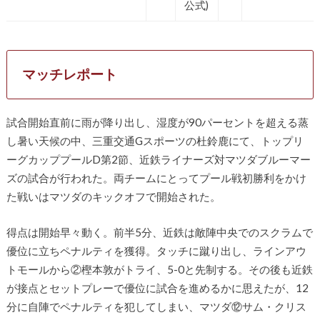
公式)
マッチレポート
試合開始直前に雨が降り出し、湿度が90パーセントを超える蒸
し暑い天候の中、三重交通Gスポーツの杜鈴鹿にて、トップリ
ーグカッププールD第2節、近鉄ライナーズ対マツダブルーマー
ズの試合が行われた。両チームにとってプール戦初勝利をかけ
た戦いはマツダのキックオフで開始された。
得点は開始早々動く。前半5分、近鉄は敵陣中央でのスクラムで
優位に立ちペナルティを獲得。タッチに蹴り出し、ラインアウ
トモールから②樫本敦がトライ、5-0と先制する。その後も近鉄
が接点とセットプレーで優位に試合を進めるかに思えたが、12
分に自陣でペナルティを犯してしまい、マツダ⑫サム・クリス