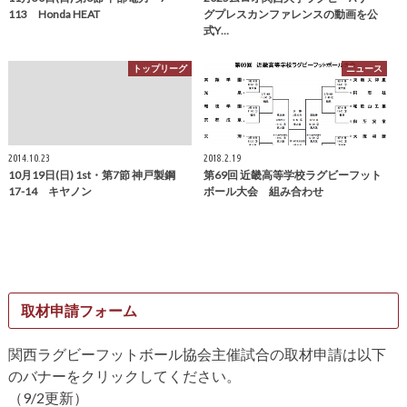
113 Honda HEAT
グプレスカンファレンスの動画を公
式Y…
トップリーグ
ニュース
2014.10.23
2018.2.19
10月19日(日) 1st・第7節 神戸製鋼
第69回 近畿高等学校ラグビーフット
17-14 キヤノン
ボール大会 組み合わせ
取材申請フォーム
関西ラグビーフットボール協会主催試合の取材申請は以下
のバナーをクリックしてください。
（9/2更新）