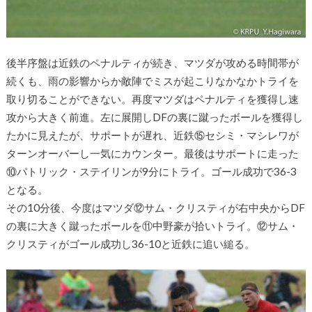
後半序盤は近鉄のペナルティが続き、マツダが攻める時間帯が
続くも、雨の影響からか敵陣でミスが起こりなかなかトライを
取り切ることができない。再度マツダはペナルティを獲得し速
攻から大きく前進。左に展開しDFの裏に蹴ったボールを獲得し
たかに見えたが、サポートが遅れ、近鉄⑮セシミ・マシレワが
ターンオーバーし一気にカウンター。最後はサポートに走った
⑩パトリック・ステイリンが9分にトライ。ゴール成功で36-3
となる。
その10分後、今度はマツダ⑫サム・クリスティが右中央からDF
の裏に大きく蹴ったボールを⑪中野豪が拾いトライ。⑫サム・
クリスティがゴール成功し36-10と近鉄に追い縋る。