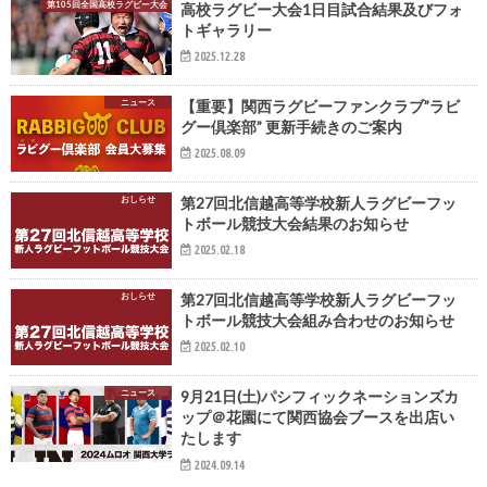
第105回全国高校ラグビー大会
高校ラグビー大会1日目試合結果及びフォ
トギャラリー
2025.12.28
ニュース
【重要】関西ラグビーファンクラブ”ラビ
グー倶楽部” 更新手続きのご案内
2025.08.09
おしらせ
第27回北信越高等学校新人ラグビーフッ
トボール競技大会結果のお知らせ
2025.02.18
おしらせ
第27回北信越高等学校新人ラグビーフッ
トボール競技大会組み合わせのお知らせ
2025.02.10
ニュース
9月21日(土)パシフィックネーションズカ
ップ＠花園にて関西協会ブースを出店い
たします
2024.09.14