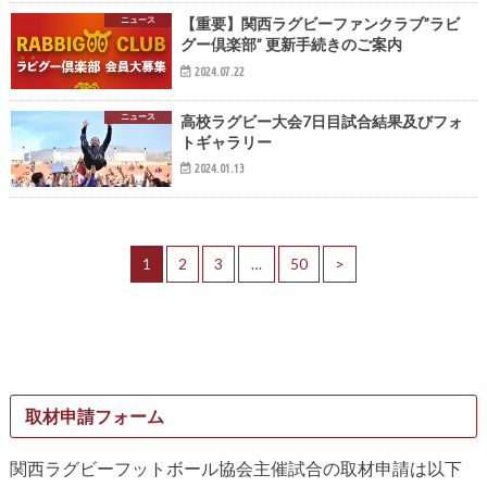
ニュース
【重要】関西ラグビーファンクラブ”ラビ
グー倶楽部” 更新手続きのご案内
2024.07.22
ニュース
高校ラグビー大会7日目試合結果及びフォ
トギャラリー
2024.01.13
1
2
3
…
50
>
取材申請フォーム
関西ラグビーフットボール協会主催試合の取材申請は以下