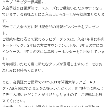
クラブ〝ラビグー倶楽部〟。
入会手続きは更新制で、スムーズにご継続いただきやすくなっ
ています。会員様ごとにご入会日から1年間が有効期限となりま
す。
初めてご入会の方に限り記念品の特製ピンバッチをプレゼン
ト。
ご継続年数に応じて変わるラビグーグッズは、入会1年目に特典
トートバッグ、2年目の方にマウンテンボトル、3年目の方にコ
インケース、4年目の方には革製キーホルダーをご用意していま
す。
毎年継続いただく度に新たなグッズが登場しますので、ぜひお
楽しみにお待ちください。
また、会員証のご提示で2025ムロオ関西大学ラグビーAリー
グ・AB入替戦で会員証をご提示いただくと、開門時間に先んじ
て先行入場いただくことが可能となりますので、ご観戦にお役
立てください。
その他、プレゼント抽選会をはじめ様々なイベントの実施や、