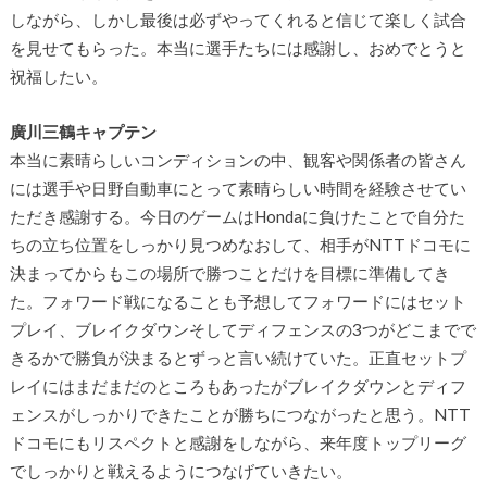
しながら、しかし最後は必ずやってくれると信じて楽しく試合
を見せてもらった。本当に選手たちには感謝し、おめでとうと
祝福したい。
廣川三鶴キャプテン
本当に素晴らしいコンディションの中、観客や関係者の皆さん
には選手や日野自動車にとって素晴らしい時間を経験させてい
ただき感謝する。今日のゲームはHondaに負けたことで自分た
ちの立ち位置をしっかり見つめなおして、相手がNTTドコモに
決まってからもこの場所で勝つことだけを目標に準備してき
た。フォワード戦になることも予想してフォワードにはセット
プレイ、ブレイクダウンそしてディフェンスの3つがどこまでで
きるかで勝負が決まるとずっと言い続けていた。正直セットプ
レイにはまだまだのところもあったがブレイクダウンとディフ
ェンスがしっかりできたことが勝ちにつながったと思う。NTT
ドコモにもリスペクトと感謝をしながら、来年度トップリーグ
でしっかりと戦えるようにつなげていきたい。