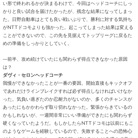
い形で終われるかが決まるわけで、今回はヘッドコーチにしっ
かりと良い試合を届けたかったが、残念な結果になってしまっ
た。日野自動車はとても良い戦いぶりで、勝利に対する気持ち
がNTTドコモよりも強かった。起こってしまった結果は変える
ことができないので、この先を見据えてトップリーグに戻るた
めの準備をしっかりとしていく。
―前半、攻め続けていたにも関わらず得点できなかった原因
は？
ダヴィ・セロンヘッドコーチ
我慢ができなかったことが一番の要因。開始直後もキックオフ
であれだけラインブレイクすれば必ず得点しなければいけなか
った。気負い過ぎたのか忍耐力がないのか、多くのチャンスが
あったにもかかわらず取り切れなかった。緊張からきているの
かもしれないが、一週間非常にいい準備ができたにも関わらず
硬くなっていたようだ。もしかしたらNTTドコモは以前にもこ
のようなゲームを経験しているので、失敗することへの恐怖心