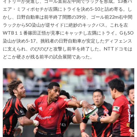
イトリーが突進し、ゴール直前左中間でラックを形成。13番パ
エア・ミフィポセチが左隅にトライを決め5-10と詰め寄る。し
かし、日野自動車は前半終了間際の39分、ゴール前22m右中間
ラックからSO染山が逆サイドに絶妙のキックパス。これを左
WTB１１番篠田正悟が見事にキャッチし左隅にトライ。GもSO
染山が決め5-17。挑戦者の日野自動車が安定したディフェンス
に支えられ、のびのびと攻撃し前半を終了した。NTTドコモは
どこか硬さが残る前半の試合展開であった。