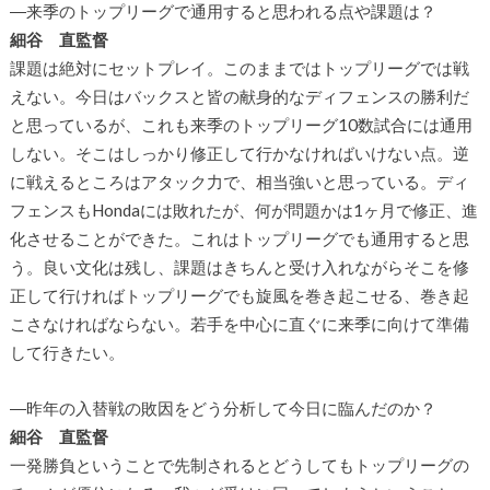
―来季のトップリーグで通用すると思われる点や課題は？
細谷 直監督
課題は絶対にセットプレイ。このままではトップリーグでは戦
えない。今日はバックスと皆の献身的なディフェンスの勝利だ
と思っているが、これも来季のトップリーグ10数試合には通用
しない。そこはしっかり修正して行かなければいけない点。逆
に戦えるところはアタック力で、相当強いと思っている。ディ
フェンスもHondaには敗れたが、何が問題かは1ヶ月で修正、進
化させることができた。これはトップリーグでも通用すると思
う。良い文化は残し、課題はきちんと受け入れながらそこを修
正して行ければトップリーグでも旋風を巻き起こせる、巻き起
こさなければならない。若手を中心に直ぐに来季に向けて準備
して行きたい。
―昨年の入替戦の敗因をどう分析して今日に臨んだのか？
細谷 直監督
一発勝負ということで先制されるとどうしてもトップリーグの