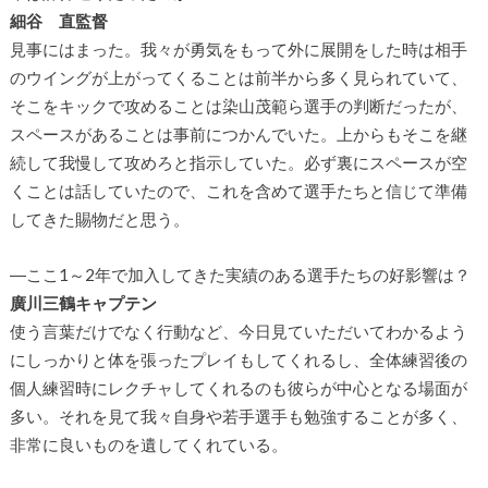
細谷 直監督
見事にはまった。我々が勇気をもって外に展開をした時は相手
のウイングが上がってくることは前半から多く見られていて、
そこをキックで攻めることは染山茂範ら選手の判断だったが、
スペースがあることは事前につかんでいた。上からもそこを継
続して我慢して攻めろと指示していた。必ず裏にスペースが空
くことは話していたので、これを含めて選手たちと信じて準備
してきた賜物だと思う。
―ここ1～2年で加入してきた実績のある選手たちの好影響は？
廣川三鶴キャプテン
使う言葉だけでなく行動など、今日見ていただいてわかるよう
にしっかりと体を張ったプレイもしてくれるし、全体練習後の
個人練習時にレクチャしてくれるのも彼らが中心となる場面が
多い。それを見て我々自身や若手選手も勉強することが多く、
非常に良いものを遺してくれている。