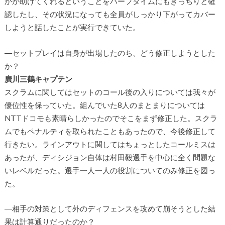
かが助けてくれるということをハーフタイムにもきっちりと確
認したし、その状況になっても全員がしっかり下がってカバー
しようと話したことが実行できていた。
―セットプレイは自身が出場したのち、どう修正しようとした
か？
廣川三鶴キャプテン
スクラムに関してはセットのコール後の入りについては我々が
優位性を保っていた。組んでいた8人のまとまりについては
NTTドコモも素晴らしかったのでそこをまず修正した。スクラ
ムでもペナルティを取られたこともあったので、今後修正して
行きたい。ラインアウトに関してはちょっとしたコールミスは
あったが、ディシジョン自体は村田毅選手を中心に全く問題な
いレベルだった。選手一人一人の役割についてのみ修正を図っ
た。
―相手の対策として外のディフェンスを攻めて崩そうとした結
果は計算通りだったのか？