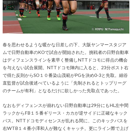
春を思わせるような暖かな日差しの下、大阪ヤンマースタジア
ムで日野自動車のKOで試合が開始された。挑戦者の日野自動車
はディフェンスラインを素早く整備しNTTドコモに得点の機会
を与えない試合展開。NTTドコモ陣内に入ると、23分ポスト右
で得た反則からSO１０番染山茂範がPGを決め0-3と先取。細谷
直監督が試合後述べているように「先制されるとトップリーグ
のチームが有利」となるだけに欲しかった先取点であった。
なおもディフェンスが崩れない日野自動車は29分にもHL左中間
ラックからFB１５番ギリース・カカが逆サイドに正確なキック
パス。NTTドコモディセンスが乱れる間に、このキックパスを
右WTB１４番小澤和人が難なくキャッチ。更にライン際で上げ