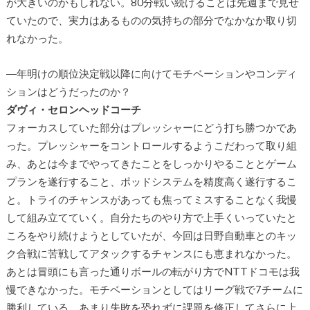
が大きいのかもしれない。80分戦い続けることは先週まで見せ
ていたので、実力はあるものの気持ちの部分でなかなか取り切
れなかった。
―年明けの順位決定戦以降に向けてモチベーションやコンディ
ションはどうだったのか？
ダヴィ・セロンヘッドコーチ
フォーカスしていた部分はプレッシャーにどう打ち勝つかであ
った。プレッシャーをコントロールするようこだわって取り組
み、あとは今までやってきたことをしっかりやることとゲーム
プランを遂行すること、ポッドシステムを精度高く遂行するこ
と。トライのチャンスがあっても焦ってミスすることなく我慢
して組み立てていく。自分たちのやり方で上手くいっていたと
ころをやり続けようとしていたが、今回は日野自動車とのキッ
ク合戦に苦戦してアタックするチャンスにも恵まれなかった。
あとは冒頭にも言った通りボールの転がり方でNTTドコモは我
慢できなかった。モチベーションとしてはリーグ戦で7チームに
勝利している。あまり失敗を恐れずに課題を修正してさらに上