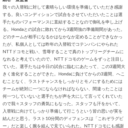
我々の入替戦に対して素晴らしい環境を準備していただき感謝
する。良いコンディションで試合をさせていただいたことは選
手たちのパフォーマンスに直結することなので御礼を申し上げ
る。Hondaとの試合に敗れてから3週間強の準備期間があった。
どのチームが相手になるかはなかなか定めることができなかっ
たが、私個人としては昨年の入替戦でコテンパンにやられた
NTTドコモと戦い、雪辱することで真のトップリーグチームに
なれると考えていたので、NTTドコモのゲームをずっと注目し
ていた。選手たちは今日の試合に臨むにあたって、この3週間大
きく進化することができた。Hondaに負けてからの3週間、へこ
むことなく、ラストチャンスをしっかりとモノにするためには
チームが絶対に一つにならなければならない、間違ったことは
何一つしていないと選手たちが声を大にして言ってくれていた
ので我々スタッフの勇気にもなった。スタッフも汗をかいて、
入替戦に向けてしっかり準備して行こうという皆の思いが実を
結んだと思う。ラスト10分間のディフェンスは「これぞラグビ
ー」だと楽しく腕を組んで見ていられた。NTTドコモにも感謝