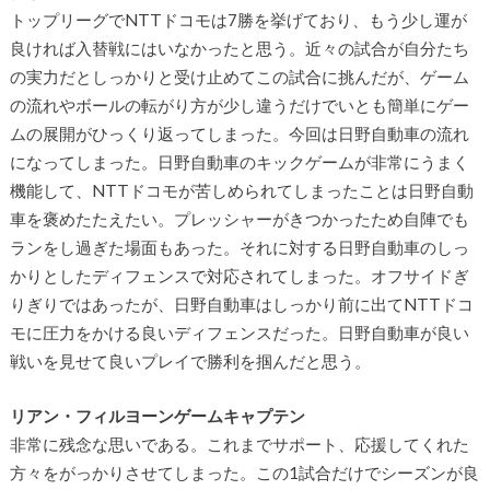
トップリーグでNTTドコモは7勝を挙げており、もう少し運が
良ければ入替戦にはいなかったと思う。近々の試合が自分たち
の実力だとしっかりと受け止めてこの試合に挑んだが、ゲーム
の流れやボールの転がり方が少し違うだけでいとも簡単にゲー
ムの展開がひっくり返ってしまった。今回は日野自動車の流れ
になってしまった。日野自動車のキックゲームが非常にうまく
機能して、NTTドコモが苦しめられてしまったことは日野自動
車を褒めたたえたい。プレッシャーがきつかったため自陣でも
ランをし過ぎた場面もあった。それに対する日野自動車のしっ
かりとしたディフェンスで対応されてしまった。オフサイドぎ
りぎりではあったが、日野自動車はしっかり前に出てNTTドコ
モに圧力をかける良いディフェンスだった。日野自動車が良い
戦いを見せて良いプレイで勝利を掴んだと思う。
リアン・フィルヨーンゲームキャプテン
非常に残念な思いである。これまでサポート、応援してくれた
方々をがっかりさせてしまった。この1試合だけでシーズンが良