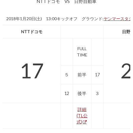
NTTドコモ VS 日野自動車
2018年1月20日(土) 13:00キックオフ グラウンド:
ヤンマースタジ
NTTドコモ
日野
FULL
TIME
17
2
５
前半
17
12
後半
３
詳細
(TL公
式)