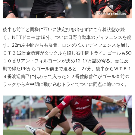
後半も前半と同様に互いに決定打を出せずにこう着状態が続
く。NTTドコモは18分、ついに日野自動車のディフェンスを崩
す。22m左中間から右展開、ロングパスでディフェンスを崩し
ＣＴＢ12番金勇輝がタックルを躱し右中間トライ。ゴールもSO
１０番リアン・フィルヨーンが決め12-17と詰め寄る。更に反
則で得たPKからゴール前まで迫ると、27分、後半からＷＴＢ１
４番渡辺義己に代わって入った２２番佐藤善仁がゴール直前の
ラックから左中間に飛び込むトライでついに同点に追いつく。