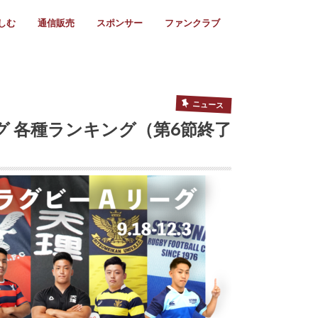
しむ
通信販売
スポンサー
ファンクラブ
リー
ール情報
スタ飯
ーカレンダー
ト
歩き方
ビー用語
＆スケジュール
utube
フリー
採用情報
ファンクラブ入会
マイページログイン
チラシ設置協力店
会則
ント
ト
2024年度)
年)
(～2021年)
(～2017年)
(～2018年)
選
s 2016
子セブンズ
選(女子)
ャンボリー
交流大会
選(スクール)
ニュース
グ 各種ランキング（第6節終了