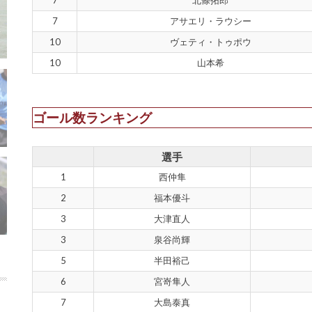
7
アサエリ・ラウシー
10
ヴェティ・トゥポウ
10
山本希
ゴール数ランキング
選手
1
西仲隼
2
福本優斗
3
大津直人
3
泉谷尚輝
5
半田裕己
6
宮嵜隼人
7
大島泰真