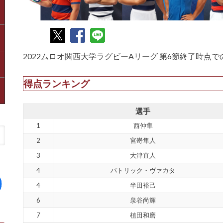
2022ムロオ関西大学ラグビーAリーグ 第6節終了時点
得点ランキング
選手
1
西仲隼
2
宮嵜隼人
3
大津直人
4
パトリック・ヴァカタ
4
半田裕己
6
泉谷尚輝
7
植田和磨