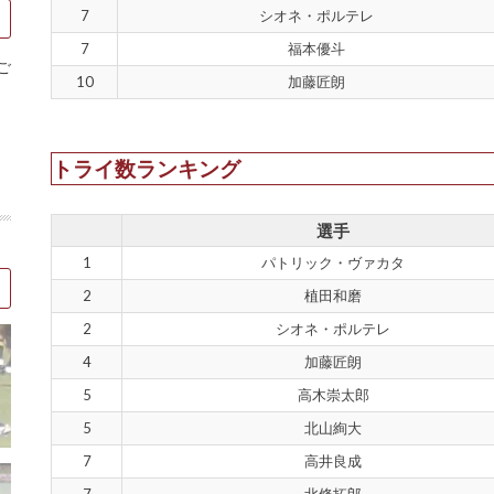
7
シオネ・ポルテレ
7
福本優斗
ご
10
加藤匠朗
トライ数ランキング
選手
1
パトリック・ヴァカタ
2
植田和磨
2
シオネ・ポルテレ
4
加藤匠朗
5
高木崇太郎
5
北山絢大
7
高井良成
7
北條拓郎