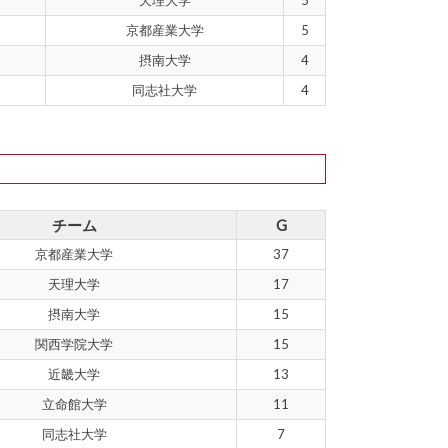
京都産業大学
5
摂南大学
4
同志社大学
4
チーム
G
京都産業大学
37
天理大学
17
摂南大学
15
関西学院大学
15
近畿大学
13
立命館大学
11
同志社大学
7