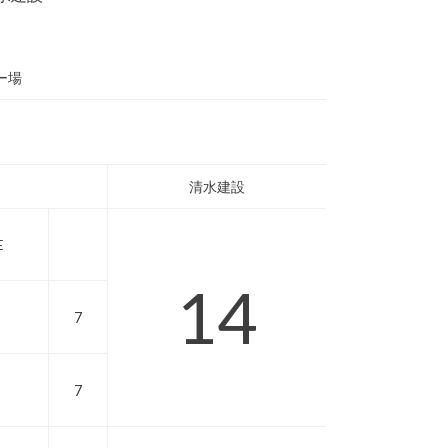
ー場
清水建設
E
14
7
7