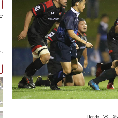
ご
Honda VS 