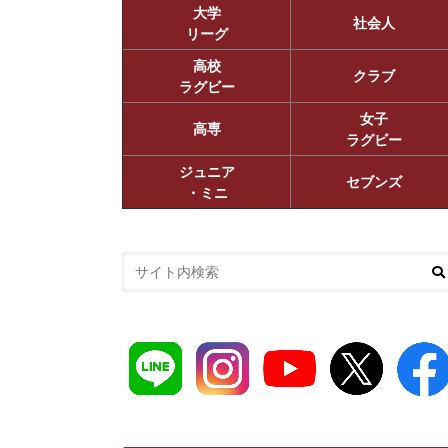
大学
社会人
リーグ
高校
クラブ
ラグビー
女子
高専
ラグビー
ジュニア
セブンズ
・ミニ