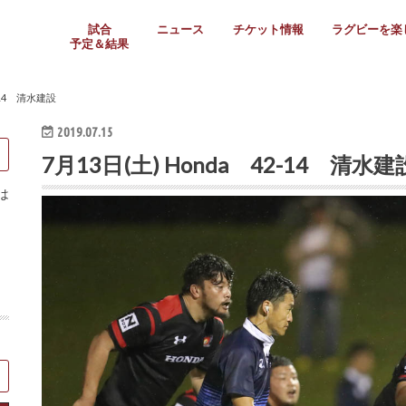
試合
ニュース
チケット情報
ラグビーを楽
予定＆結果
大学リーグ
社会人
高校ラグビー
女子ラグビー
ミニ・ジュニア
メディア情報
医務・安全対策
関西協会だより
フォトギャラ
ラグビースク
Enjoy!ラグ
壁紙＆ラグビ
ラグビーノー
ラグビー場の
SNS
教えて！ラグ
メディア情報
関西ラグビーYo
関西パネルレ
大学
社会人
高校
高専
女子ラグビー
セブンズ
ジュニア・ミニ
クラブ
日本代表
第54回日本選手権
ラグビーまつり
関西大学リーグ
中国地区大学
東海学生リーグ
関西大学春季トーナメ
関西学生代表
入替戦
全国大学選手権
トップウェスト
全国社会人トーナメン
3地域社会人順位決定(〜
トップリーグ(～2021
トップチャレンジリーグ
トップチャレンジマッチ
三地域チャレンジマッチ
全国高校ラグビー大会
近畿高校大会
東海高校選抜大会
四国高校新人大会
全国高校選抜大会
少人数校大会
第56回全国高専大会
第55回全国高専大会
第54回全国高専大会
第53回全国高専大会
第52回全国高専大会
第51回全国高専大会
第50回全国高専大会
第49回全国高専大会
第48回全国高専大会
第47回全国高専大会
第46回全国高専大会
全国女子選手権大会
関西女子中学生大会
サニックス女子関西予
女子関西大会
フィオーレリーグ
Japan Women’s Seven
第5回全国高校選抜女
その他大会
関西セブンズ
関西・一宮セブンズ
東海学生セブンズ
地域対抗男子セブンズ
その他大会
全国ジュニア関西地区予
関西女子中学生大会
関西中学生大会
関西ミニ・ラグビージ
関西スクールジュニア
太陽生命カップ関西予
その他大会
関西クラブ大会
近畿クラブ
東海社会人クラブ
中四国クラブ
学生クラブ
2-14 清水建設
2019.07.15
7月13日(土) Honda 42-14 清水建
は