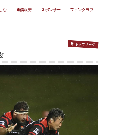
しむ
通信販売
スポンサー
ファンクラブ
リー
ール情報
スタ飯
ーカレンダー
ト
歩き方
ビー用語
＆スケジュール
utube
フリー
採用情報
ファンクラブ入会
マイページログイン
チラシ設置協力店
会則
ント
ト
2024年度)
年)
(～2021年)
(～2017年)
(～2018年)
選
s 2016
子セブンズ
選(女子)
ャンボリー
交流大会
選(スクール)
トップリーグ
設