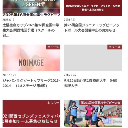
2025.6.12
2020.7.27
太陽生命カップ2025第16回全国中学
第26回全国ジュニア・ラグビーフッ
生大会 関西地区予選（スクールの
トボール大会開催中止のお知らせ
部…
ニュース
ニュース
2013.10.23
2016.9.26
ジャパンラグビートップリーグ2013-
9月25日(日) 第1節 摂南大学 0-80
2014 （1stステージ 第6節）
天理大学
おしらせ
第101回全国高校ラグビー大会