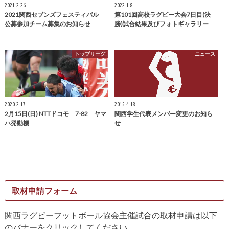
2021.2.26
2022.1.8
2021関西セブンズフェスティバル
第101回高校ラグビー大会7日目(決
公募参加チーム募集のお知らせ
勝)試合結果及びフォトギャラリー
トップリーグ
ニュース
2020.2.17
2015.4.18
2月15日(日) NTTドコモ 7-82 ヤマ
関西学生代表メンバー変更のお知ら
ハ発動機
せ
取材申請フォーム
関西ラグビーフットボール協会主催試合の取材申請は以下
のバナーをクリックしてください。