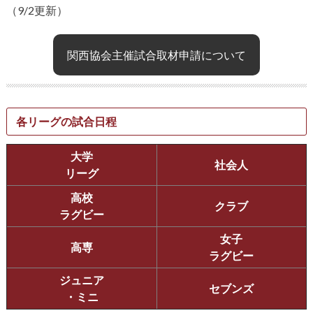
（9/2更新）
関西協会主催試合取材申請について
各リーグの試合日程
大学
社会人
リーグ
高校
クラブ
ラグビー
女子
高専
ラグビー
ジュニア
セブンズ
・ミニ