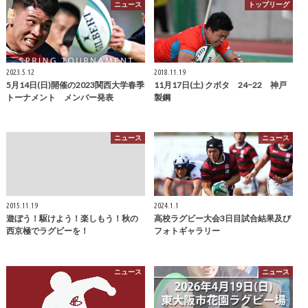
ニュース
トップリーグ
2023.5.12
2018.11.19
5月14日(日)開催の2023関西大学春季
11月17日(土) クボタ 24−22 神戸
トーナメント メンバー発表
製鋼
ニュース
ニュース
2015.11.19
2024.1.1
遊ぼう！駆けよう！楽しもう！秋の
高校ラグビー大会3日目試合結果及び
西京極でラグビーを！
フォトギャラリー
ニュース
ニュース