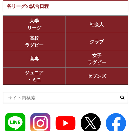
各リーグの試合日程
大学
社会人
リーグ
高校
クラブ
ラグビー
女子
高専
ラグビー
ジュニア
セブンズ
・ミニ