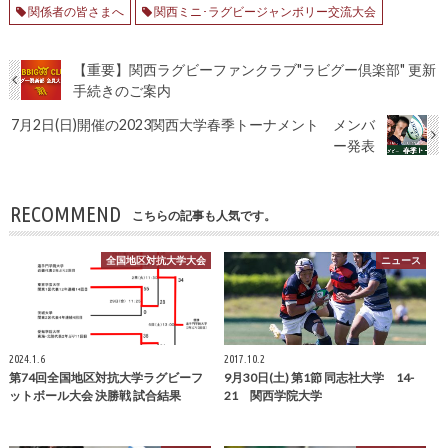
関係者の皆さまへ
関西ミニ･ラグビージャンボリー交流大会
【重要】関西ラグビーファンクラブ"ラビグー倶楽部" 更新
手続きのご案内
7月2日(日)開催の2023関西大学春季トーナメント メンバ
ー発表
RECOMMEND
こちらの記事も人気です。
全国地区対抗大学大会
ニュース
2024.1.6
2017.10.2
第74回全国地区対抗大学ラグビーフ
9月30日(土) 第1節 同志社大学 14-
ットボール大会 決勝戦 試合結果
21 関西学院大学