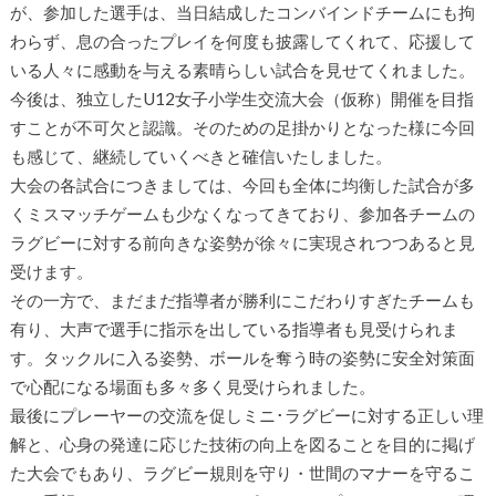
が、参加した選手は、当日結成したコンバインドチームにも拘
わらず、息の合ったプレイを何度も披露してくれて、応援して
いる人々に感動を与える素晴らしい試合を見せてくれました。
今後は、独立したU12女子小学生交流大会（仮称）開催を目指
すことが不可欠と認識。そのための足掛かりとなった様に今回
も感じて、継続していくべきと確信いたしました。
大会の各試合につきましては、今回も全体に均衡した試合が多
くミスマッチゲームも少なくなってきており、参加各チームの
ラグビーに対する前向きな姿勢が徐々に実現されつつあると見
受けます。
その一方で、まだまだ指導者が勝利にこだわりすぎたチームも
有り、大声で選手に指示を出している指導者も見受けられま
す。タックルに入る姿勢、ボールを奪う時の姿勢に安全対策面
で心配になる場面も多々多く見受けられました。
最後にプレーヤーの交流を促しミニ･ラグビーに対する正しい理
解と、心身の発達に応じた技術の向上を図ることを目的に掲げ
た大会でもあり、ラグビー規則を守り・世間のマナーを守るこ