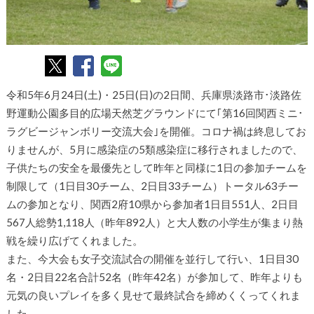
令和5年6月24日(土)・25日(日)の2日間、兵庫県淡路市･淡路佐
野運動公園多目的広場天然芝グラウンドにて｢第16回関西ミニ･
ラグビージャンボリー交流大会｣を開催。コロナ禍は終息してお
りませんが、5月に感染症の5類感染症に移行されましたので、
子供たちの安全を最優先として昨年と同様に1日の参加チームを
制限して（1日目30チーム、2日目33チーム）トータル63チー
ムの参加となり、関西2府10県から参加者1日目551人、2日目
567人総勢1,118人（昨年892人）と大人数の小学生が集まり熱
戦を繰り広げてくれました。
また、今大会も女子交流試合の開催を並行して行い、1日目30
名・2日目22名合計52名（昨年42名）が参加して、昨年よりも
元気の良いプレイを多く見せて最終試合を締めくくってくれま
した。