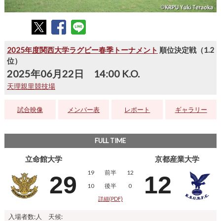
2025年度関西大学ラグビー春季トーナメント
順位決定戦（1.2
位）
2025年06月22日 14:00 K.O.
天理親里競技場
試合映像
メンバー表
レポート
ギャラリー
FULL TIME
立命館大学
京都産業大学
19
前半
12
29
12
10
後半
0
詳細(PDF)
入場者数:人 天候: