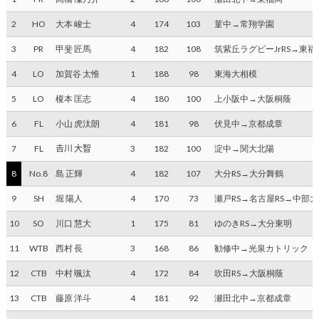
2
HO
大本 峻士
4
174
103
菫中→常翔学園
3
PR
甲斐 匠馬
4
182
108
筑紫丘ラグビーJrRS→東福
4
LO
加賀谷 太惟
1
188
98
東海大相模
5
LO
榎本 匡志
4
180
100
上小阪中→大阪桐蔭
6
FL
小山 虎汰朗
4
181
98
伏見中→京都成章
7
FL
𠮷川 大智
3
182
100
淀中→関大北陽
8
No.8
島 正輝
4
182
107
大分RS→大分舞鶴
9
SH
堀 陽人
4
170
73
瀬戸RS→名古屋RS→中部
10
SO
川口 慧大
1
175
81
ゆのきRS→大分東明
11
WTB
西村 長
3
168
86
勧修中→光泉カトリック
12
CTB
中村 颯汰
4
172
84
吹田RS→大阪桐蔭
13
CTB
藤原 洋斗
4
181
92
瀬田北中→京都成章