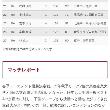
21
Re.
松村 優樹
3
183
99
出水中→熊本工業
22
Re.
上村 純大
1
172
71
津高虎RS→四日市工業
23
Re.
吉本 大悟
4
184
92
七条中→東海大大阪仰星
24
Re.
富山 泰成
3
172
83
伏見クラブ→京都工学院
25
Re.
林 総大
2
172
80
菫中→御所実業
※番号白抜きの選手はキャプテンです。
マッチレポート
春季トーナメント優勝決定戦。昨年秋季リーグ2位の京都産業大
学と5位の立命館大学の戦いとなった。昨年も大学選手権ベスト
4の京産大に対し、下位グループから決勝へと勝ち上がってきた
立命大がどう挑むかの一戦。酷暑の厳しいコンデションのなか