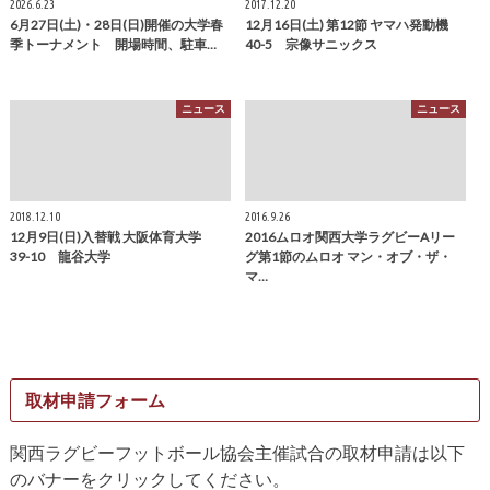
季トーナメント 開場時間、駐車…
40-5 宗像サニックス
ニュース
ニュース
2018.12.10
2016.9.26
12月9日(日)入替戦 大阪体育大学
2016ムロオ関西大学ラグビーAリー
39-10 龍谷大学
グ第1節のムロオ マン・オブ・ザ・
マ…
取材申請フォーム
関西ラグビーフットボール協会主催試合の取材申請は以下
のバナーをクリックしてください。
（9/2更新）