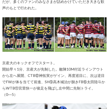
だが、多くのファンのみなさまが詰めかけていただき大きな歓
声のもとで行われた。
京産大のキックオフでスタート。
開始早々1分、京産大が先制した。敵陣10M付近ラインアウト
から左へ展開、CTB⑫神拓実がゲイン、再度巡目に、次は逆目
でFWが体を当てて前進、SH⑨高木城治が捌きFB⑮太田陸斗か
らWTB⑪宮里快一が俊足を飛ばし左中間に先制トライ。
（0―5）