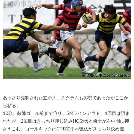
あっさり先制された立命大。スクラムも劣勢であったがここか
ら粘る。
10分、敵陣ゴール前まで迫り、5Mラインアウト、1回目は阻ま
れたが、2回目はきっちり押し込みHO②大本峻士が左中間に押
さえこむ。ゴールキックはCTB⑫中村颯汰がきっちり決め逆