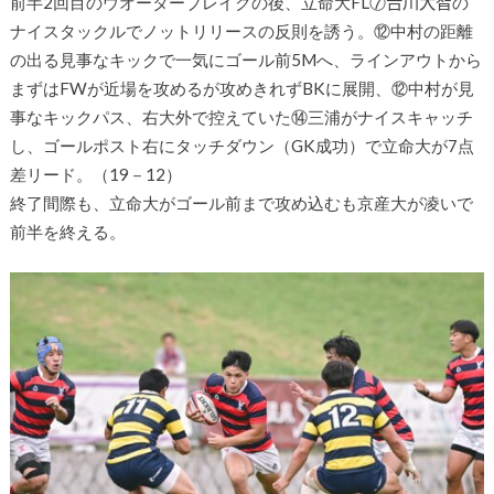
前半2回目のウオーターブレイクの後、立命大FL⑦𠮷川大智の
ナイスタックルでノットリリースの反則を誘う。⑫中村の距離
の出る見事なキックで一気にゴール前5Mへ、ラインアウトから
まずはFWが近場を攻めるが攻めきれずBKに展開、⑫中村が見
事なキックパス、右大外で控えていた⑭三浦がナイスキャッチ
し、ゴールポスト右にタッチダウン（GK成功）で立命大が7点
差リード。（19－12）
終了間際も、立命大がゴール前まで攻め込むも京産大が凌いで
前半を終える。