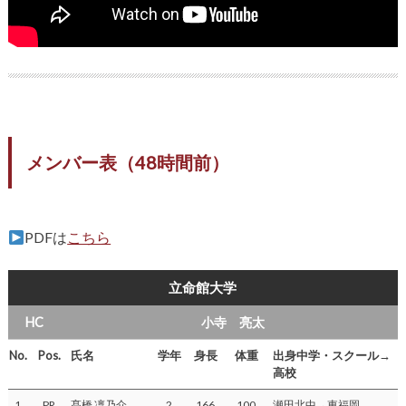
メンバー表（48時間前）
PDFは
こちら
立命館大学
HC
小寺 亮太
No.
Pos.
氏名
学年
身長
体重
出身中学・スクール→
高校
1
PR
髙橋 凜乃介
2
166
100
瀬田北中→東福岡