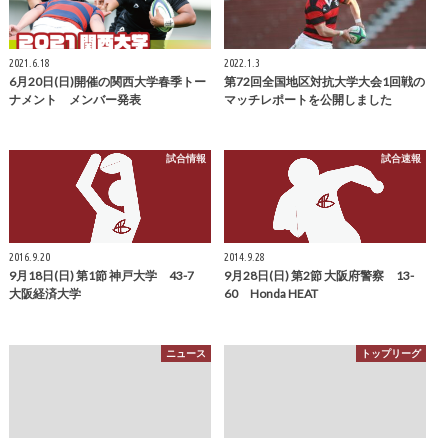
2021.6.18
2022.1.3
6月20日(日)開催の関西大学春季トー
第72回全国地区対抗大学大会1回戦の
ナメント メンバー発表
マッチレポートを公開しました
試合情報
試合速報
2016.9.20
2014.9.28
9月18日(日) 第1節 神戸大学 43-7
9月28日(日) 第2節 大阪府警察 13-
大阪経済大学
60 Honda HEAT
ニュース
トップリーグ
2026.6.23
2017.12.20
6月27日(土)・28日(日)開催の大学春
12月16日(土) 第12節 ヤマハ発動機