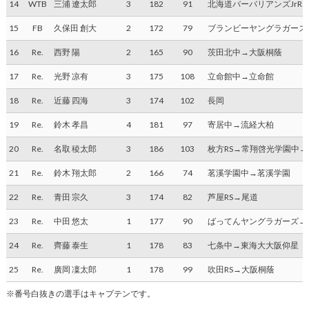
14
WTB
三浦 遼太郎
3
182
91
北海道バーバリアンズJrR
15
FB
久保田 創大
2
172
79
ブランビーヤングラガーズ
16
Re.
西野 陽
2
165
90
茨田北中→大阪桐蔭
17
Re.
光野 凉有
3
175
108
立命館中→立命館
18
Re.
近藤 四海
3
174
102
長岡
19
Re.
鈴木 孝昌
4
181
97
寄居中→流経大柏
20
Re.
名取 稜太郎
3
186
103
枚方RS→常翔啓光学園中
21
Re.
鈴木 翔太郎
2
166
74
茗溪学園中→茗溪学園
22
Re.
青田 宗久
3
174
82
芦屋RS→尾道
23
Re.
中田 悠太
1
177
90
ばってんヤングラガーズ→
24
Re.
齊藤 泰生
1
178
83
七条中→東海大大阪仰星
25
Re.
廣岡 凜太郎
1
178
99
吹田RS→大阪桐蔭
※番号白抜きの選手はキャプテンです。