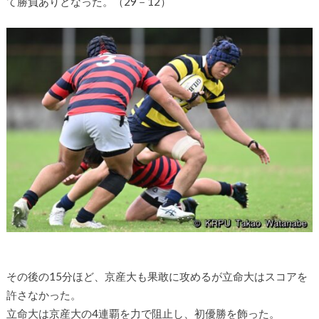
て勝負ありとなった。（29－12）
その後の15分ほど、京産大も果敢に攻めるが立命大はスコアを
許さなかった。
立命大は京産大の4連覇を力で阻止し、初優勝を飾った。