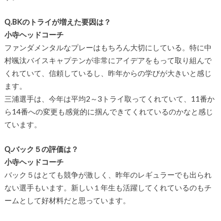
Q.BK
のトライが増えた要因は？
小寺ヘッドコーチ
ファンダメンタルなプレーはもちろん大切にしている。特に中
村颯汰バイスキャプテンが非常にアイデアをもって取り組んで
くれていて、信頼しているし、昨年からの学びが大きいと感じ
ます。
三浦選手は、今年は平均
2
～
3
トライ取ってくれていて、
11
番か
ら
14
番への変更も感覚的に掴んできてくれているのかなと感じ
ています。
Q.バック５の評価は？
小寺ヘッドコーチ
バック５はとても競争が激しく、昨年のレギュラーでも出られ
ない選手もいます。新しい１年生も活躍してくれているのもチ
ームとして好材料だと思っています。