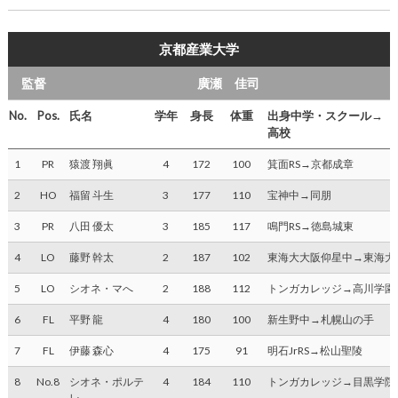
京都産業大学
監督
廣瀬 佳司
No.
Pos.
氏名
学年
身長
体重
出身中学・スクール→
高校
1
PR
猿渡 翔眞
4
172
100
箕面RS→京都成章
2
HO
福留 斗生
3
177
110
宝神中→同朋
3
PR
八田 優太
3
185
117
鳴門RS→徳島城東
4
LO
藤野 幹太
2
187
102
東海大大阪仰星中→東海大
5
LO
シオネ・マへ
2
188
112
トンガカレッジ→高川学園
6
FL
平野 龍
4
180
100
新生野中→札幌山の手
7
FL
伊藤 森心
4
175
91
明石JrRS→松山聖陵
8
No.8
シオネ・ポルテ
4
184
110
トンガカレッジ→目黒学院
レ