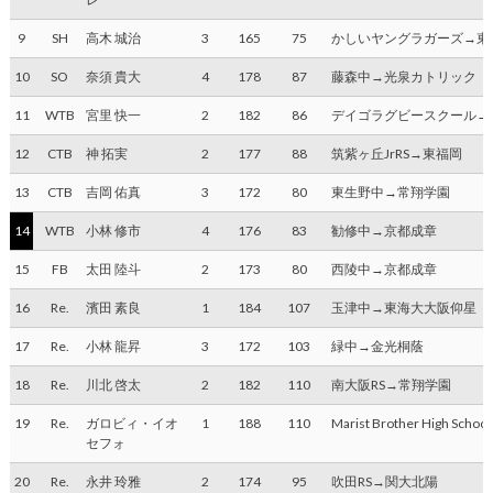
9
SH
高木 城治
3
165
75
かしいヤングラガーズ→東
10
SO
奈須 貴大
4
178
87
藤森中→光泉カトリック
11
WTB
宮里 快一
2
182
86
デイゴラグビースクール→
12
CTB
神 拓実
2
177
88
筑紫ヶ丘JrRS→東福岡
13
CTB
吉岡 佑真
3
172
80
東生野中→常翔学園
14
WTB
小林 修市
4
176
83
勧修中→京都成章
15
FB
太田 陸斗
2
173
80
西陵中→京都成章
16
Re.
濱田 素良
1
184
107
玉津中→東海大大阪仰星
17
Re.
小林 龍昇
3
172
103
緑中→金光桐蔭
18
Re.
川北 啓太
2
182
110
南大阪RS→常翔学園
19
Re.
ガロビィ・イオ
1
188
110
Marist Brother High Sc
セフォ
20
Re.
永井 玲雅
2
174
95
吹田RS→関大北陽