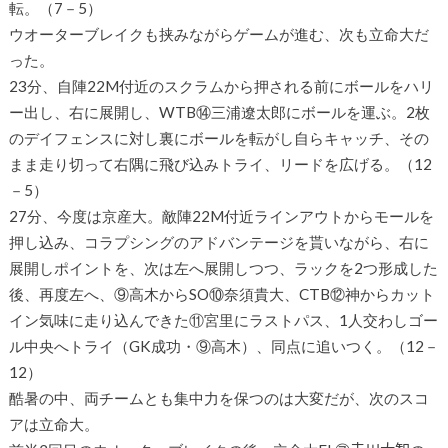
転。（7－5）
ウオーターブレイクも挟みながらゲームが進む、次も立命大だ
った。
23分、自陣22M付近のスクラムから押される前にボールをハリ
ー出し、右に展開し、WTB⑭三浦遼太郎にボールを運ぶ。2枚
のデイフェンスに対し裏にボールを転がし自らキャッチ、その
まま走り切って右隅に飛び込みトライ、リードを広げる。（12
－5）
27分、今度は京産大。敵陣22M付近ラインアウトからモールを
押し込み、コラプシングのアドバンテージを貰いながら、右に
展開しポイントを、次は左へ展開しつつ、ラックを2つ形成した
後、再度左へ、⑨高木からSO⑩奈須貴大、CTB⑫神からカット
イン気味に走り込んできた⑪宮里にラストパス、1人交わしゴー
ル中央へトライ（GK成功・⑨高木）、同点に追いつく。（12－
12）
酷暑の中、両チームとも集中力を保つのは大変だが、次のスコ
アは立命大。