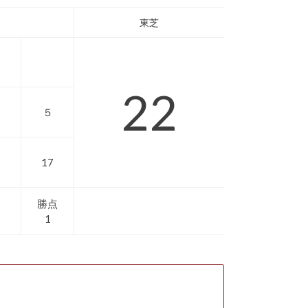
東芝
22
５
17
勝点
1