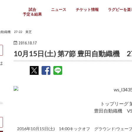
試合
ニュース
チケット情報
ラグビーを楽
予定＆結果
大学リーグ
社会人
高校ラグビー
女子ラグビー
ミニ・ジュニア
メディア情報
医務・安全対策
関西協会だより
フォトギャラ
ラグビースク
Enjoy!ラグ
壁紙＆ラグビ
ラグビーノー
ラグビー場の
SNS
教えて！ラグ
メディア情報
関西ラグビーYo
関西パネルレ
大学
社会人
高校
高専
女子ラグビー
セブンズ
ジュニア・ミニ
クラブ
日本代表
第54回日本選手権
ラグビーまつり
関西大学リーグ
中国地区大学
東海学生リーグ
関西大学春季トーナメ
関西学生代表
入替戦
全国大学選手権
トップウェスト
全国社会人トーナメン
3地域社会人順位決定(〜
トップリーグ(～2021
トップチャレンジリーグ
トップチャレンジマッチ
三地域チャレンジマッチ
全国高校ラグビー大会
近畿高校大会
東海高校選抜大会
四国高校新人大会
全国高校選抜大会
少人数校大会
第56回全国高専大会
第55回全国高専大会
第54回全国高専大会
第53回全国高専大会
第52回全国高専大会
第51回全国高専大会
第50回全国高専大会
第49回全国高専大会
第48回全国高専大会
第47回全国高専大会
第46回全国高専大会
全国女子選手権大会
関西女子中学生大会
サニックス女子関西予
女子関西大会
フィオーレリーグ
Japan Women’s Seven
第5回全国高校選抜女
その他大会
関西セブンズ
関西・一宮セブンズ
東海学生セブンズ
地域対抗男子セブンズ
その他大会
全国ジュニア関西地区予
関西女子中学生大会
関西中学生大会
関西ミニ・ラグビージ
関西スクールジュニア
太陽生命カップ関西予
その他大会
関西クラブ大会
近畿クラブ
東海社会人クラブ
中四国クラブ
学生クラブ
田自動織機 27-22 東芝
2016.10.17
10月15日(土) 第7節 豊田自動織機 2
は
トップリーグ 
豊田自動織機 VS
2016年10月15日(土) 14:00キックオフ グラウンド:ウェ