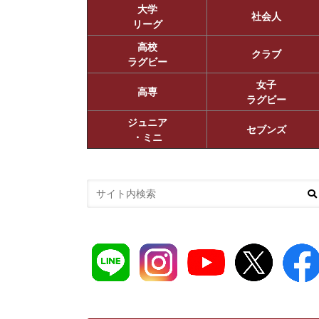
大学
社会人
リーグ
高校
クラブ
ラグビー
女子
高専
ラグビー
ジュニア
セブンズ
・ミニ