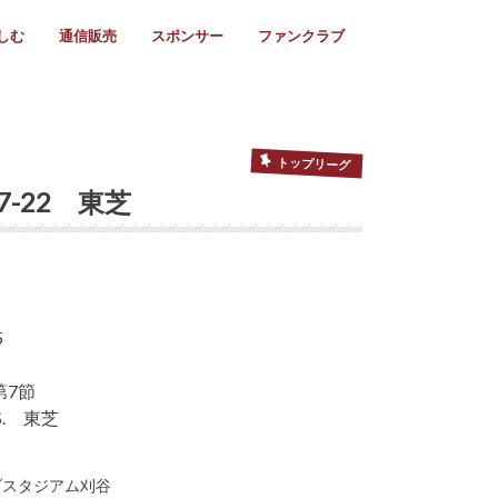
しむ
通信販売
スポンサー
ファンクラブ
リー
ール情報
スタ飯
ーカレンダー
ト
歩き方
ビー用語
＆スケジュール
utube
フリー
採用情報
ファンクラブ入会
マイページログイン
チラシ設置協力店
会則
ント
ト
2024年度)
年)
(～2021年)
(～2017年)
(～2018年)
選
s 2016
子セブンズ
選(女子)
ャンボリー
交流大会
選(スクール)
トップリーグ
7-22 東芝
第7節
. 東芝
ーブスタジアム刈谷