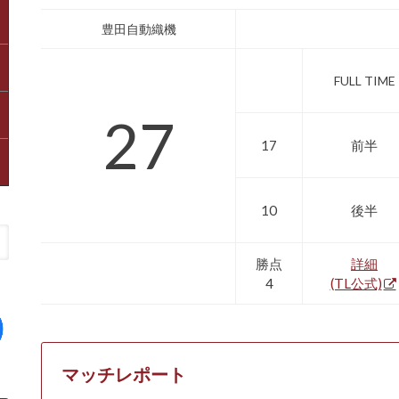
豊田自動織機
FULL TIME
27
17
前半
10
後半
勝点
詳細
4
(TL公式)
マッチレポート