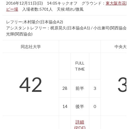
2016年12月11日(日) 14:05キックオフ グラウンド：
東大阪市花
ビー場
入場者数:5701人 天候:晴れ/微風
レフリー:木村陽介(日本協会A2)
アシスタントレフリー：梶原晃久(日本協会A1) / 小出兼司(関西協会) 
光輝(関西協会)
同志社大学
中央大
FULL
TIME
42
3
28
前半
３
14
後半
０
詳細
(PDF)