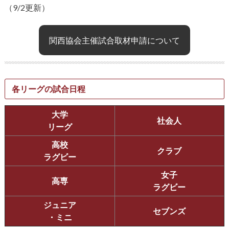
（9/2更新）
関西協会主催試合取材申請について
各リーグの試合日程
大学
社会人
リーグ
高校
クラブ
ラグビー
女子
高専
ラグビー
ジュニア
セブンズ
・ミニ