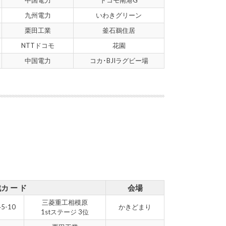
中国電力
ドコモ南港G
九州電力
いわきグリーン
栗田工業
釜石鵜住居
NTTドコモ
花園
中国電力
コカ･BJIラグビー場
カ ー ド
会場
三菱重工相模原
45-10
かきどまり
1stステージ 3位