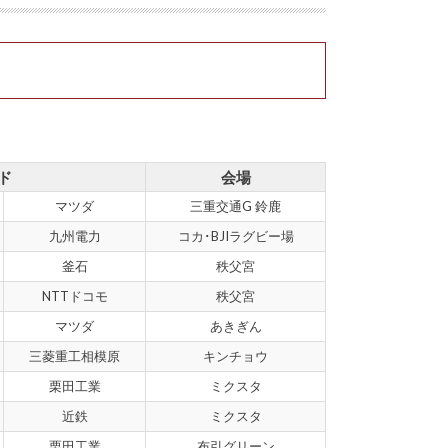
 ド
会場
マツダ
三重交通G 鈴鹿
九州電力
コカ･BJIラグビー場
釜石
秩父宮
NTTドコモ
秩父宮
マツダ
あきぎん
三菱重工相模原
キンチョウ
栗田工業
ミクスタ
近鉄
ミクスタ
栗田工業
布引グリーン