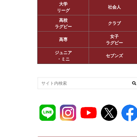
大学
社会人
リーグ
高校
クラブ
ラグビー
女子
高専
ラグビー
ジュニア
セブンズ
・ミニ