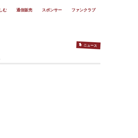
しむ
通信販売
スポンサー
ファンクラブ
リー
ール情報
スタ飯
ーカレンダー
ト
歩き方
ビー用語
＆スケジュール
utube
フリー
採用情報
ファンクラブ入会
マイページログイン
チラシ設置協力店
会則
ント
ト
2024年度)
年)
(～2021年)
(～2017年)
(～2018年)
選
s 2016
子セブンズ
選(女子)
ャンボリー
交流大会
選(スクール)
ニュース