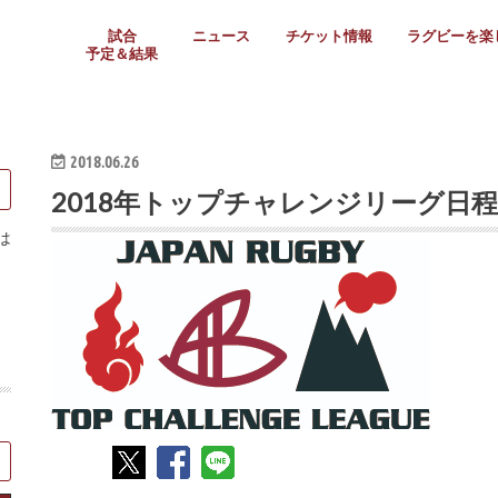
試合
ニュース
チケット情報
ラグビーを楽
予定＆結果
大学リーグ
社会人
高校ラグビー
女子ラグビー
ミニ・ジュニア
メディア情報
医務・安全対策
関西協会だより
フォトギャラ
ラグビースク
Enjoy!ラグ
壁紙＆ラグビ
ラグビーノー
ラグビー場の
SNS
教えて！ラグ
メディア情報
関西ラグビーYo
関西パネルレ
大学
社会人
高校
高専
女子ラグビー
セブンズ
ジュニア・ミニ
クラブ
日本代表
第54回日本選手権
ラグビーまつり
関西大学リーグ
中国地区大学
東海学生リーグ
関西大学春季トーナメ
関西学生代表
入替戦
全国大学選手権
トップウェスト
全国社会人トーナメン
3地域社会人順位決定(〜
トップリーグ(～2021
トップチャレンジリーグ
トップチャレンジマッチ
三地域チャレンジマッチ
全国高校ラグビー大会
近畿高校大会
東海高校選抜大会
四国高校新人大会
全国高校選抜大会
少人数校大会
第56回全国高専大会
第55回全国高専大会
第54回全国高専大会
第53回全国高専大会
第52回全国高専大会
第51回全国高専大会
第50回全国高専大会
第49回全国高専大会
第48回全国高専大会
第47回全国高専大会
第46回全国高専大会
全国女子選手権大会
関西女子中学生大会
サニックス女子関西予
女子関西大会
フィオーレリーグ
Japan Women’s Seven
第5回全国高校選抜女
その他大会
関西セブンズ
関西・一宮セブンズ
東海学生セブンズ
地域対抗男子セブンズ
その他大会
全国ジュニア関西地区予
関西女子中学生大会
関西中学生大会
関西ミニ・ラグビージ
関西スクールジュニア
太陽生命カップ関西予
その他大会
関西クラブ大会
近畿クラブ
東海社会人クラブ
中四国クラブ
学生クラブ
2018.06.26
2018年トップチャレンジリーグ日程
は