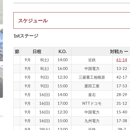
スケジュール
1stステージ
節
日程
K.O.
対戦カ ー
9月
8(土)
14:00
近鉄
61-14
9月
8(土)
16:00
中国電力
13-22
9月
9(日)
12:30
三菱重工相模原
42-17
9月
9(日)
15:00
栗田工業
17-53
9月
16(日)
14:00
釜石
28-29
9月
16(日)
17:00
NTTドコモ
31-12
9月
16(日)
12:30
中国電力
15-40
9月
16(日)
15:00
九州電力
17-38
9月
29(土)
13:00
近鉄
38-7