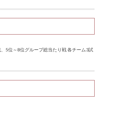
り戦、5位～8位グループ総当たり戦 各チーム3試