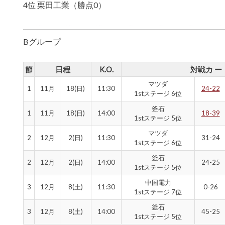
4位 栗田工業（勝点0）
Bグループ
節
日程
K.O.
対戦カ ー 
マツダ
1
11月
18(日)
11:30
24-22
1stステージ 6位
釜石
1
11月
18(日)
14:00
18-39
1stステージ 5位
マツダ
2
12月
2(日)
11:30
31-24
1stステージ 6位
釜石
2
12月
2(日)
14:00
24-25
1stステージ 5位
中国電力
3
12月
8(土)
11:30
0-26
1stステージ 7位
釜石
3
12月
8(土)
14:00
45-25
1stステージ 5位