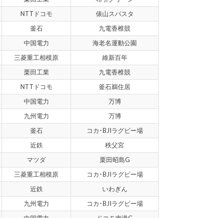
NTTドコモ
俵山スパスタ
釜石
九電香椎競
中国電力
海老名運動公園
三菱重工相模原
維新百年
栗田工業
九電香椎競
NTTドコモ
釜石鵜住居
中国電力
万博
九州電力
万博
釜石
コカ･BJIラグビー場
近鉄
秩父宮
マツダ
栗田昭島G
三菱重工相模原
コカ･BJIラグビー場
近鉄
いわぎん
九州電力
コカ･BJIラグビー場