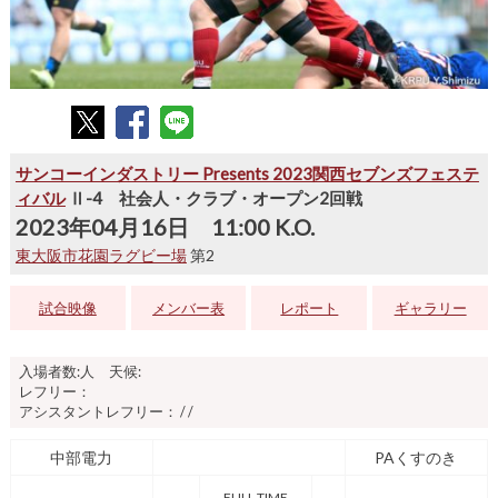
サンコーインダストリー Presents 2023関西セブンズフェステ
ィバル
Ⅱ-4 社会人・クラブ・オープン2回戦
2023年04月16日 11:00 K.O.
東大阪市花園ラグビー場
第2
試合映像
メンバー表
レポート
ギャラリー
入場者数:人 天候:
レフリー：
アシスタントレフリー： / /
中部電力
PAくすのき
FULL TIME