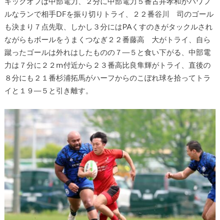
キックオフは中部電力、２分に中部電力５番古井孝和がパワフ
ルなランで相手DFを振り切りトライ、２２番谷川 司のゴール
も決まり７点先取、しかし３分にはPAくすのきがタックルされ
ながらもボールをうまくつなぎ２２番藤高 大がトライ、自ら
蹴ったゴールは外れはしたものの７―５と食い下がる、中部電
力は７分に２２ⅿ付近から２３番高比良隼輝がトライ、直後の
８分にも２１番杉浦拓馬がハーフからのこぼれ球を拾ってトラ
イと１９―５と引き離す。