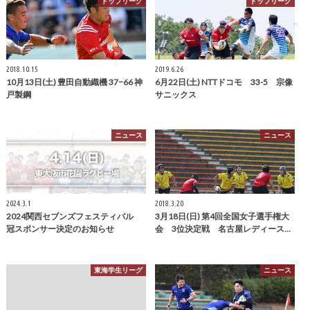
トップリーグ
トップリーグ
2018.10.15
2019.6.26
10月13日(土) 豊田自動織機 37−66 神
6月22日(土) NTTドコモ 33-5 宗像
戸製鋼
サニックス
ニュース
ニュース
2024.3.1
2018.3.20
2024関西セブンズフェスティバル
3月18日(日) 第4回全国女子選手権大
冠スポンサー決定のお知らせ
会 3位決定戦 名古屋レディース…
東海学生リーグ
ニュース