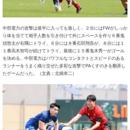
中部電力の攻撃は後半に入っても激しく、２分にはFWがしっか
り体を当てて相手人数を引き付けて外にスペースを作り６番鬼
頭悠太が右隅にトライ、６分には８番石田翔吾が、８分には１
１番高木智司が続けてトライ、最後に１５番鬼木秀一がゴール
を決める、中部電力はパワフルなコンタクトとスピードのある
ランナーをうまく織り交ぜた多彩な攻撃でPAくすのきを翻弄し
たゲームだった。（文責：北畑幸二）