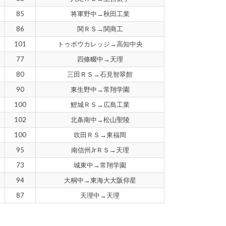
85
将軍野中→秋田工業
86
関ＲＳ→関商工
101
トゥポウカレッジ→高知中央
77
四條畷中→天理
80
三田ＲＳ→石見智翠館
90
東生野中→常翔学園
100
鯉城ＲＳ→広島工業
102
北条南中→松山聖陵
100
吹田ＲＳ→東福岡
95
南信州JrＲＳ→天理
73
城東中→常翔学園
94
大桐中→東海大大阪仰星
87
天理中→天理