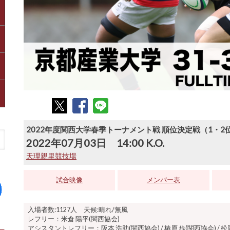
2022年度関西大学春季トーナメント戦 順位決定戦（1・2
2022年07月03日 14:00 K.O.
天理親里競技場
試合映像
メンバー表
入場者数:1127人 天候:晴れ/無風
レフリー：米倉 陽平(関西協会)
アシスタントレフリー：阪本 浩助(関西協会) / 椿原 歩(関西協会) / 松