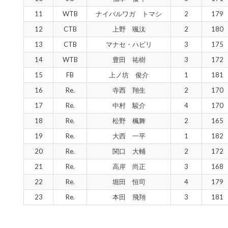
11
WTB
ナイバルワガ トマシ
2
179
12
CTB
上野 颯汰
2
180
13
CTB
マナセ・ハビリ
3
175
14
WTB
豊田 祐樹
3
172
15
FB
上ノ坊 俊介
1
181
16
Re.
寺西 翔生
2
170
17
Re.
中村 駿介
4
170
18
Re.
松野 楓舞
2
165
19
Re.
大西 一平
1
182
20
Re.
関口 大輔
2
172
21
Re.
高岸 尚正
3
168
22
Re.
堀田 恒司
4
179
23
Re.
本田 飛翔
3
181