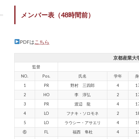
メンバー表（48時間前）
PDFは
こちら
京都産業大
監督
NO.
Pos.
氏名
学年
身
1
PR
野村 三四郎
4
1
2
HO
李 淳弘
2
1
3
PR
渡辺 龍
4
1
4
LO
フナキ・ソロモネ
2
1
5
LO
ラウシー・アサエリ
4
1
⑥
FL
福西 隼杜
4
1