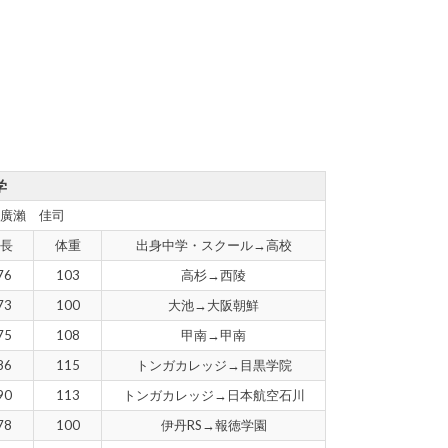
学
廣瀨 佳司
長
体重
出身中学・スクール→高校
76
103
高杉→西陵
73
100
大池→大阪朝鮮
75
108
甲南→甲南
86
115
トンガカレッジ→目黒学院
90
113
トンガカレッジ→日本航空石川
78
100
伊丹RS→報徳学園