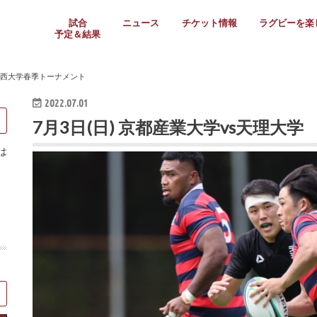
試合
ニュース
チケット情報
ラグビーを楽
予定＆結果
大学リーグ
社会人
高校ラグビー
女子ラグビー
ミニ・ジュニア
メディア情報
医務・安全対策
関西協会だより
フォトギャラ
ラグビースク
Enjoy!ラグ
壁紙＆ラグビ
ラグビーノー
ラグビー場の
SNS
教えて！ラグ
メディア情報
関西ラグビーYo
関西パネルレ
大学
社会人
高校
高専
女子ラグビー
セブンズ
ジュニア・ミニ
クラブ
日本代表
第54回日本選手権
ラグビーまつり
関西大学リーグ
中国地区大学
東海学生リーグ
関西大学春季トーナメ
関西学生代表
入替戦
全国大学選手権
トップウェスト
全国社会人トーナメン
3地域社会人順位決定(〜
トップリーグ(～2021
トップチャレンジリーグ
トップチャレンジマッチ
三地域チャレンジマッチ
全国高校ラグビー大会
近畿高校大会
東海高校選抜大会
四国高校新人大会
全国高校選抜大会
少人数校大会
第56回全国高専大会
第55回全国高専大会
第54回全国高専大会
第53回全国高専大会
第52回全国高専大会
第51回全国高専大会
第50回全国高専大会
第49回全国高専大会
第48回全国高専大会
第47回全国高専大会
第46回全国高専大会
全国女子選手権大会
関西女子中学生大会
サニックス女子関西予
女子関西大会
フィオーレリーグ
Japan Women’s Seven
第5回全国高校選抜女
その他大会
関西セブンズ
関西・一宮セブンズ
東海学生セブンズ
地域対抗男子セブンズ
その他大会
全国ジュニア関西地区予
関西女子中学生大会
関西中学生大会
関西ミニ・ラグビージ
関西スクールジュニア
太陽生命カップ関西予
その他大会
関西クラブ大会
近畿クラブ
東海社会人クラブ
中四国クラブ
学生クラブ
 関西大学春季トーナメント
2022.07.01
7月3日(日) 京都産業大学vs天理
は