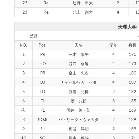
22
Re.
辻野 隼大
2
1
23
Re.
北山 絢大
4
1
天理大学
監督
NO.
Pos.
氏名
学年
身長
1
PR
三木 陽平
4
170
2
HO
谷口 永遠
4
173
3
PR
金山 忠次
4
180
4
LO
ナイバルワガ セタ
4
187
5
LO
渡邉 完徒
2
182
6
FL
鄭 兆毅
3
185
⑦
FL
照井 悠一郎
4
169
8
NO.8
パトリック・ヴァカタ
2
189
9
SH
梅谷 洋明
2
169
10
SO
福本 優斗
3
171