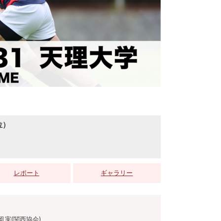
位）
レポート
ギャラリー
岡 実(関西協会)