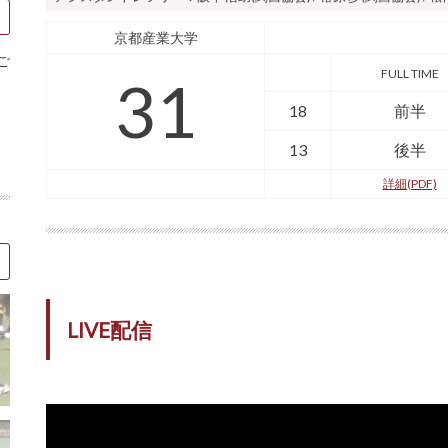
京都産業大学
ご
FULL TIME
31
18
前半
13
後半
詳細(PDF)
LIVE配信