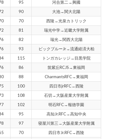
78
95
河合第二→興國
72
90
大池→関大北陽
70
70
西陵→光泉カトリック
72
81
瑞光中学→近畿大学附属
76
82
瑞光→関西大北陽
76
93
ビックブルーJr→流通経済大柏
84
115
トンガカレッジ→目黒学院
76
86
筑紫丘RCJS→東福岡
80
88
CharmantsRFC→東福岡
75
100
四日市jrRFC→西陵
73
108
石切→大阪産業大学附属
77
102
明石RFC→報徳学園
84
95
高知Jr.RFC→高知中央
78
97
寝屋川第三→大阪産業大学附属
65
70
四日市Jr.RFC→西陵