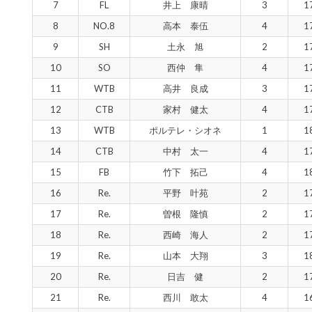
7
FL
井上 康晴
3
1
8
NO.8
高本 泰伍
4
1
9
SH
土永 旭
2
1
10
SO
西仲 隼
4
1
11
WTB
高井 良成
3
1
12
CTB
家村 健太
4
1
13
WTB
ポルテレ・シオネ
1
1
14
CTB
中村 太一
4
1
15
FB
竹下 拓己
4
1
16
Re.
平野 叶苑
2
1
17
Re.
曽根 隆慎
2
1
18
Re.
西崎 海人
2
1
19
Re.
山本 大翔
3
1
20
Re.
日吉 健
2
1
21
Re.
西川 敢太
4
1