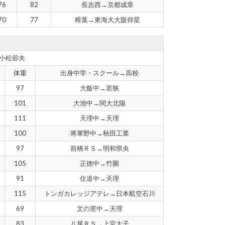
76
82
長吉西→京都成章
70
77
樟葉→東海大大阪仰星
小松節夫
体重
出身中学・スクール→高校
97
大飯中→若狭
101
大池中→関大北陽
111
天理中→天理
100
将軍野中→秋田工業
97
前橋ＲＳ→明和県央
105
正徳中→竹圍
91
住道中→天理
115
トンガカレッジアテレ→日本航空石川
69
文の里中→天理
83
八尾ＲＳ→上宮太子