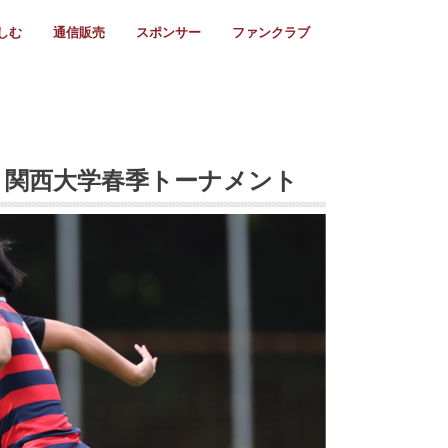
しむ
通信販売
スポンサー
ファンクラブ
リー
ール情報
スタ飯
ーカレンダー
ト
歩き方
ビー用語
＆スケジュール
utube
フリー
採用情報
ファンクラブ入会
マイページログイン
チラシ設置協力店
会則
ント
ト
2024年度)
年)
(～2021年)
(～2017年)
(～2018年)
選
s 2016
子セブンズ
選(女子)
ャンボリー
交流大会
選(スクール)
大学 関西大学春季トーナメント