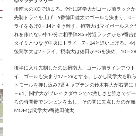
◎マッチサマリー
摂南大のKOで始まる。9分に関学大がゴール前ラック
先制トライを上げ、9番徳田健太のゴールも決まり、0－
ご
ライをあげ0－14と引き離す。摂南大はマイボールスク
れを作れない中17分に相手陣30m付近ラックから9番吉
タイミとつなぎ中央にトライ、7－14と追い上げる。
後関学大は2トライ、摂南大は徳田がPGを決め、10－2
後半に入り先制したのは摂南大、ゴール前ラインアウト
イ、ゴールも決まり17－28とする。しかし関学大も取
トモールを押し込み7番キャプテンの鈴木将大が右隅に
－61、関学大がブレイクダウンでの激しさと強さでゲ
ろの時間帯でシンビンを出し、その間に失点したのが痛
MOMは関学大9番徳田健太