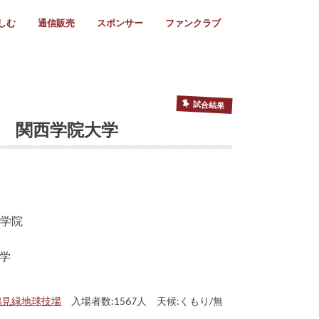
しむ
通信販売
スポンサー
ファンクラブ
リー
ール情報
スタ飯
ーカレンダー
ト
歩き方
ビー用語
＆スケジュール
utube
フリー
採用情報
ファンクラブ入会
マイページログイン
チラシ設置協力店
会則
ント
ト
2024年度)
年)
(～2021年)
(～2017年)
(～2018年)
選
s 2016
子セブンズ
選(女子)
ャンボリー
交流大会
選(スクール)
試合結果
-61 関西学院大学
大学
鶴見緑地球技場
入場者数:1567人 天候:くもり/無