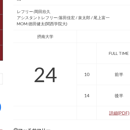
レフリー:岡田欣久
アシスタントレフリー:落田佳宏 / 泉太郎 / 尾上富一
MOM:徳田健太(関西学院大)
摂南大学
FULL TIME
24
10
前半
14
後半
詳細(PDF)