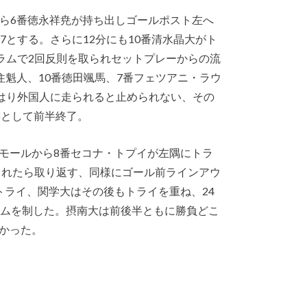
から6番徳永祥尭が持ち出しゴールポスト左へ
7とする。さらに12分にも10番清水晶大がト
ラムで2回反則を取られセットプレーからの流
住魁人、10番徳田颯馬、7番フェツアニ・ラウ
やはり外国人に走られると止められない、その
8として前半終了。
モールから8番セコナ・トプイが左隅にトラ
られたら取り返す、同様にゴール前ラインアウ
トライ、関学大はその後もトライを重ね、24
ームを制した。摂南大は前後半ともに勝負どこ
かった。