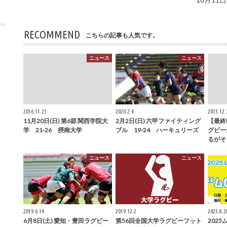
RECOMMEND
こちらの記事も人気です。
ニュース
ニュース
2016.11.23
2020.2.4
2015.12.
11月20日(日) 第6節 関西学院大
2月2日(日) 六甲ファイティング
【最終
学 21-26 摂南大学
ブル 19-24 ハーキュリーズ
グビー
るがそ
ニュース
ニュース
2019.6.14
2019.12.2
2025.8.2
6月8日(土) 愛知・豊田ラグビー
第56回全国大学ラグビーフット
202