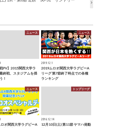
ニュース
ニュース
3
2019.12.1
戦PV】2015関西大学ラ
2019ムロオ関西大学ラグビーA
最終戦、スタジアムを揺
リーグ 第7節終了時点での各種
う！
ランキング
ニュース
トップリーグ
8
2016.12.14
5ムロオ関西大学ラグビーA
12月10日(土) 第11節 ヤマハ発動