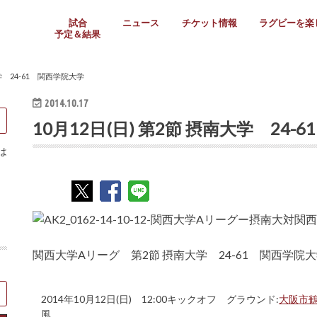
試合
ニュース
チケット情報
ラグビーを楽
予定＆結果
大学リーグ
社会人
高校ラグビー
女子ラグビー
ミニ・ジュニア
メディア情報
医務・安全対策
関西協会だより
フォトギャラ
ラグビースク
Enjoy!ラグ
壁紙＆ラグビ
ラグビーノー
ラグビー場の
SNS
教えて！ラグ
メディア情報
関西ラグビーYo
関西パネルレ
大学
社会人
高校
高専
女子ラグビー
セブンズ
ジュニア・ミニ
クラブ
日本代表
第54回日本選手権
ラグビーまつり
関西大学リーグ
中国地区大学
東海学生リーグ
関西大学春季トーナメ
関西学生代表
入替戦
全国大学選手権
トップウェスト
全国社会人トーナメン
3地域社会人順位決定(〜
トップリーグ(～2021
トップチャレンジリーグ
トップチャレンジマッチ
三地域チャレンジマッチ
全国高校ラグビー大会
近畿高校大会
東海高校選抜大会
四国高校新人大会
全国高校選抜大会
少人数校大会
第56回全国高専大会
第55回全国高専大会
第54回全国高専大会
第53回全国高専大会
第52回全国高専大会
第51回全国高専大会
第50回全国高専大会
第49回全国高専大会
第48回全国高専大会
第47回全国高専大会
第46回全国高専大会
全国女子選手権大会
関西女子中学生大会
サニックス女子関西予
女子関西大会
フィオーレリーグ
Japan Women’s Seven
第5回全国高校選抜女
その他大会
関西セブンズ
関西・一宮セブンズ
東海学生セブンズ
地域対抗男子セブンズ
その他大会
全国ジュニア関西地区予
関西女子中学生大会
関西中学生大会
関西ミニ・ラグビージ
関西スクールジュニア
太陽生命カップ関西予
その他大会
関西クラブ大会
近畿クラブ
東海社会人クラブ
中四国クラブ
学生クラブ
大学 24-61 関西学院大学
2014.10.17
10月12日(日) 第2節 摂南大学 24
は
関西大学Aリーグ 第2節 摂南大学 24-61 関西学院
2014年10月12日(日) 12:00キックオフ グラウンド:
大阪市
風