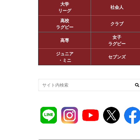
大学
社会人
リーグ
高校
クラブ
ラグビー
女子
高専
ラグビー
ジュニア
セブンズ
・ミニ