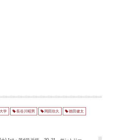
大学
長谷川昭男
岡田欣久
徳田健太
(土) 1st・第6節 近鉄 30-31 サントリー