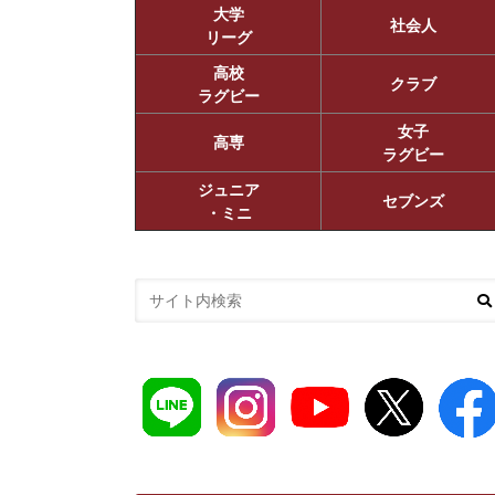
大学
社会人
リーグ
高校
クラブ
ラグビー
女子
高専
ラグビー
ジュニア
セブンズ
・ミニ