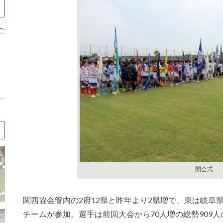
ご
開会式
関西協会管内の2府12県と昨年より2県増で、東は岐阜
チームが参加。選手は前回大会から70人増の総勢909