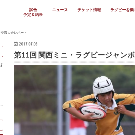
試合
ニュース
チケット情報
ラグビーを楽
予定＆結果
大学リーグ
社会人
高校ラグビー
女子ラグビー
ミニ・ジュニア
メディア情報
医務・安全対策
関西協会だより
フォトギャラ
ラグビースク
Enjoy!ラグ
壁紙＆ラグビ
ラグビーノー
ラグビー場の
SNS
教えて！ラグ
メディア情報
関西ラグビーYo
関西パネルレ
大学
社会人
高校
高専
女子ラグビー
セブンズ
ジュニア・ミニ
クラブ
日本代表
第54回日本選手権
ラグビーまつり
関西大学リーグ
中国地区大学
東海学生リーグ
関西大学春季トーナメ
関西学生代表
入替戦
全国大学選手権
トップウェスト
全国社会人トーナメン
3地域社会人順位決定(〜
トップリーグ(～2021
トップチャレンジリーグ
トップチャレンジマッチ
三地域チャレンジマッチ
全国高校ラグビー大会
近畿高校大会
東海高校選抜大会
四国高校新人大会
全国高校選抜大会
少人数校大会
第56回全国高専大会
第55回全国高専大会
第54回全国高専大会
第53回全国高専大会
第52回全国高専大会
第51回全国高専大会
第50回全国高専大会
第49回全国高専大会
第48回全国高専大会
第47回全国高専大会
第46回全国高専大会
全国女子選手権大会
関西女子中学生大会
サニックス女子関西予
女子関西大会
フィオーレリーグ
Japan Women’s Seven
第5回全国高校選抜女
その他大会
関西セブンズ
関西・一宮セブンズ
東海学生セブンズ
地域対抗男子セブンズ
その他大会
全国ジュニア関西地区予
関西女子中学生大会
関西中学生大会
関西ミニ・ラグビージ
関西スクールジュニア
太陽生命カップ関西予
その他大会
関西クラブ大会
近畿クラブ
東海社会人クラブ
中四国クラブ
学生クラブ
ー交流大会レポート
2017.07.03
第11回 関西ミニ・ラグビージャン
は