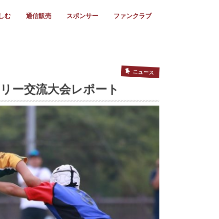
しむ
通信販売
スポンサー
ファンクラブ
リー
ール情報
スタ飯
ーカレンダー
ト
歩き方
ビー用語
＆スケジュール
utube
フリー
採用情報
ファンクラブ入会
マイページログイン
チラシ設置協力店
会則
ント
ト
2024年度)
年)
(～2021年)
(～2017年)
(～2018年)
選
s 2016
子セブンズ
選(女子)
ャンボリー
交流大会
選(スクール)
ニュース
ボリー交流大会レポート