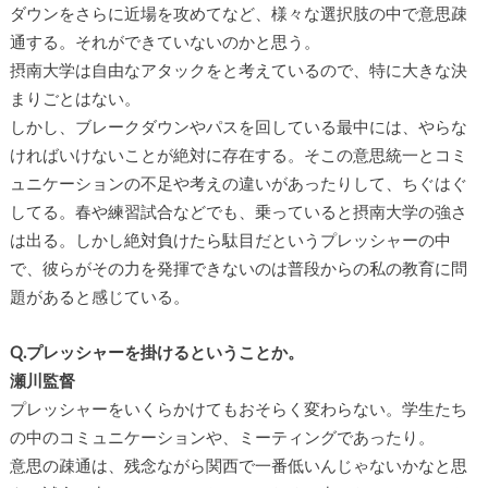
ダウンをさらに近場を攻めてなど、様々な選択肢の中で意思疎
通する。それができていないのかと思う。
摂南大学は自由なアタックをと考えているので、特に大きな決
まりごとはない。
しかし、ブレークダウンやパスを回している最中には、やらな
ければいけないことが絶対に存在する。そこの意思統一とコミ
ュニケーションの不足や考えの違いがあったりして、ちぐはぐ
してる。春や練習試合などでも、乗っていると摂南大学の強さ
は出る。しかし絶対負けたら駄目だというプレッシャーの中
で、彼らがその力を発揮できないのは普段からの私の教育に問
題があると感じている。
Q.プレッシャーを掛けるということか。
瀬川監督
プレッシャーをいくらかけてもおそらく変わらない。学生たち
の中のコミュニケーションや、ミーティングであったり。
意思の疎通は、残念ながら関西で一番低いんじゃないかなと思