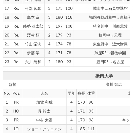
17
Re.
弓部 智希
3
173
100
城南中→石見智翠館
18
Re.
島本 京
3
180
118
福岡舞鶴誠和中→東福岡
19
Re.
能勢 涼太郎
3
197
108
猪名川中→川西北陵
20
Re.
澤村 類
2
179
93
牧岡中→天理
21
Re.
竹山 栄汰
4
174
78
東生野中→近大附属
22
Re.
伊藤 学
4
171
78
芦屋RS→報徳学園
23
Re.
六川 統和
2
180
93
豊田RS→名古屋
摂南大学
監督
瀬川 智広
No.
Pos.
氏名
学年
身長
体重
出
1
PR
加覽 和成
4
173
98
2
HO
昇 幹太
4
171
93
3
PR
中村 太遥
4
170
96
キッ
4
LO
ショー・アミニアシ
4
185
111