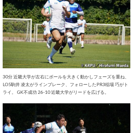
30分 近畿大学が左右にボールを大きく動かしフェーズを重ね、
LO5駒井 凌太がラインブレーク、フォローしたPR3稲場 巧がト
ライ。 GK不成功 26-10 近畿大学がリードを広げる。