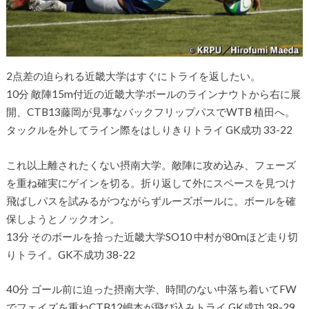
2点差の迫られる近畿大学はすぐにトライを返したい。
10分 敵陣15m付近の近畿大学ボールのラインナウトから右に展
開、CTB13藤岡が見事なバックフリップパスでWTB 植田へ。
タックルを外してライン際をはしりきりトライ GK成功 33-22
これ以上離されたくない摂南大学。敵陣に攻め込み、フェーズ
を重ね確実にゲインを切る。折り返して外にスペースを見つけ
飛ばしパスを試みるがつながらずルーズボールに。ボールを確
保しようとノックオン。
13分 そのボールを拾った近畿大学SO10 中村が80mほど走り切
りトライ。GK不成功 38-22
40分 ゴール前に迫った摂南大学、時間のない中落ち着いてFW
でフェイズを重ねCTB12嶋本が飛び込みトライ GK成功 38-29