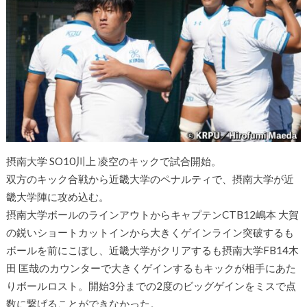
摂南大学 SO10川上 凌空のキックで試合開始。
双方のキック合戦から近畿大学のペナルティで、摂南大学が近
畿大学陣に攻め込む。
摂南大学ボールのラインアウトからキャプテンCTB12嶋本 大賀
の鋭いショートカットインから大きくゲインライン突破するも
ボールを前にこぼし、近畿大学がクリアするも摂南大学FB14木
田 匡哉のカウンターで大きくゲインするもキックが相手にあた
りボールロスト。開始3分までの2度のビッグゲインをミスで点
数に繋げることができなかった。