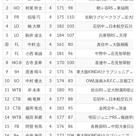
2
HO
村尾 幹太
4
171
98
鞘ヶ谷RS→東福岡
3
PR
稲場 巧
4
175
110
生駒ラグビークラブ→近大
4
LO
楠 大輝
3
182
103
石切中→日本航空石川
5
LO
駒井 凌太
4
184
107
兵庫県RS→天理
⑥
FL
中村 志
4
161
80
真住中→大阪桐蔭
7
FL
小西 泰誠
3
181
96
中野中→石見智翠館
8
NO.8
古寺 直希
4
170
100
喜連中→石見智翠館
9
SH
渡邊 晴斗
2
171
76
東大阪KINDAIクラブジュニア→
10
SO
中村 優太
3
174
83
OWL洛南Jr.R.F.C→京都工
11
WTB
岸 未来
2
180
90
岩出RS→近大附属和歌山
12
CTB
嶋 竜輝
4
177
88
石切中→日本航空石川
13
CTB
藤岡 竜也
4
183
95
金岡北中→浪速
14
WTB
植田 和磨
4
177
87
明石ジュニアRS→報徳学
15
FB
阿曽 有馬
4
176
86
各務原RS→中部大春日丘
16
Re.
金井 海琉
3
172
104
東大阪KINDAIクラブジュニア→