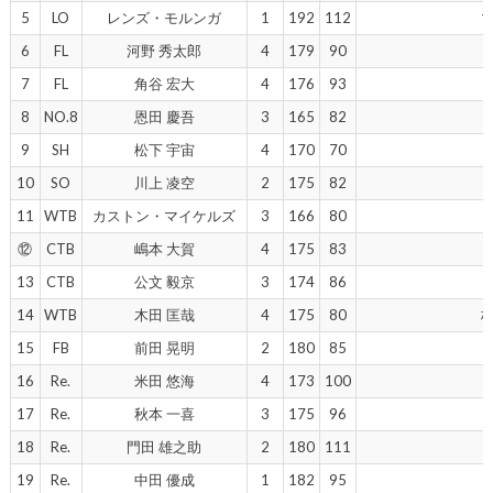
5
LO
レンズ・モルンガ
1
192
112
6
FL
河野 秀太郎
4
179
90
7
FL
角谷 宏大
4
176
93
8
NO.8
恩田 慶吾
3
165
82
9
SH
松下 宇宙
4
170
70
10
SO
川上 凌空
2
175
82
11
WTB
カストン・マイケルズ
3
166
80
⑫
CTB
嶋本 大賀
4
175
83
13
CTB
公文 毅京
3
174
86
14
WTB
木田 匡哉
4
175
80
15
FB
前田 晃明
2
180
85
16
Re.
米田 悠海
4
173
100
17
Re.
秋本 一喜
3
175
96
18
Re.
門田 雄之助
2
180
111
19
Re.
中田 優成
1
182
95