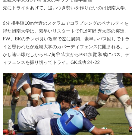
先にトライをあげて、追いつき勢いを作りたいのは摂南大学。
6分 相手陣10m付近のスクラムでコラプシングのペナルティを
得た摂南大学は、素早いリスタートでFL6河野 秀太郎の突進。
FW、BKのテンポ良い攻撃で左に展開、素早いパス回しでトラ
イと思われたが近畿大学のカバーディフェンスに阻まれる。し
かし速い球だしからFL7角谷 宏大からPR1加覽 和成にパス、デ
ィフェンスを振り切ってトライ。GK成功 24-22