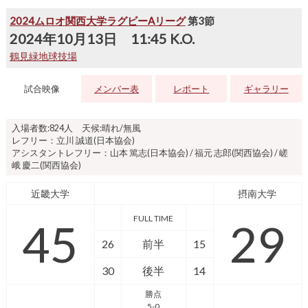
2024ムロオ関西大学ラグビーAリーグ
第3節
2024年10月13日 11:45 K.O.
鶴見緑地球技場
試合映像
メンバー表
レポート
ギャラリー
入場者数:824人 天候:晴れ/無風
レフリー：立川 誠道(日本協会)
アシスタントレフリー：山本 篤志(日本協会) / 福元 志郎(関西協会) / 嵯
峨 慶二(関西協会)
近畿大学
摂南大学
FULL TIME
45
29
26
前半
15
30
後半
14
勝点
5-0