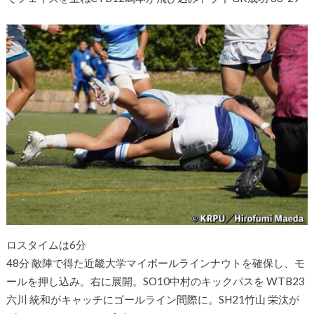
ロスタイムは6分
48分 敵陣で得た近畿大学マイボールラインナウトを確保し、モ
ールを押し込み。右に展開。SO10中村のキックパスを WTB23
六川 統和がキャッチにゴールライン間際に。SH21竹山 栄汰が