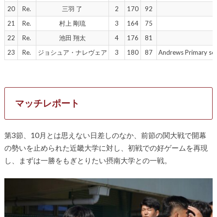
20
Re.
三羽 了
2
170
92
21
Re.
村上 剛琉
3
164
75
22
Re.
池田 翔太
4
176
81
23
Re.
ジョシュア・ナレヴェア
3
180
87
Andrews Prima
マッチレポート
第3節、10月とは思えない日差しのなか、前節の関大戦で開幕
の勢いを止められた近畿大学に対し、初戦での好ゲームを再現
し、まずは一勝をもぎとりたい摂南大学との一戦。