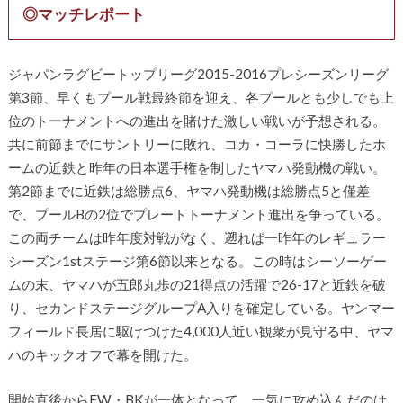
◎マッチレポート
ジャパンラグビートップリーグ2015-2016プレシーズンリーグ
第3節、早くもプール戦最終節を迎え、各プールとも少しでも上
位のトーナメントへの進出を賭けた激しい戦いが予想される。
共に前節までにサントリーに敗れ、コカ・コーラに快勝したホ
ームの近鉄と昨年の日本選手権を制したヤマハ発動機の戦い。
第2節までに近鉄は総勝点6、ヤマハ発動機は総勝点5と僅差
で、プールBの2位でプレートトーナメント進出を争っている。
この両チームは昨年度対戦がなく、遡れば一昨年のレギュラー
シーズン1stステージ第6節以来となる。この時はシーソーゲー
ムの末、ヤマハが五郎丸歩の21得点の活躍で26-17と近鉄を破
り、セカンドステージグループA入りを確定している。ヤンマー
フィールド長居に駆けつけた4,000人近い観衆が見守る中、ヤマ
ハのキックオフで幕を開けた。
開始直後からFW・BKが一体となって、一気に攻め込んだのは