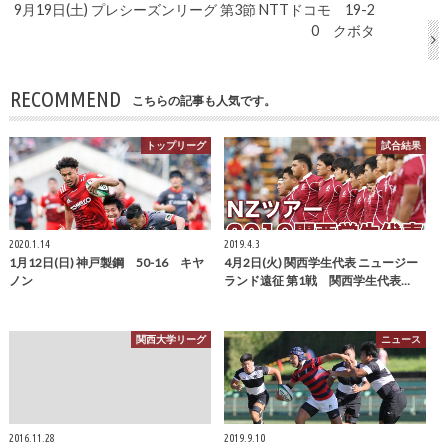
9月19日(土) プレシーズンリーグ 第3節 NTTドコモ 19-2
0 クボタ
RECOMMEND
こちらの記事も人気です。
トップリーグ
試合結果
2020.1.14
2019.4.3
1月12日(日) 神戸製鋼 50-16 キヤ
4月2日(火) 関西学生代表 ニュージー
ノン
ランド遠征 第1戦 関西学生代表…
関西大学リーグ
ニュース
2016.11.28
2019.9.10