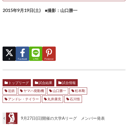
2015年9月19日(土) ■撮影：山口勝一
X
Facebook
LINE
Pinterest
トップリーグ
試合結果
試合情報
近鉄
ヤマハ発動機
山口勝一
松本剛
アンドレ・テイラー
丸井康充
石川悟
9月27日(日)開催の大学Aリーグ メンバー発表