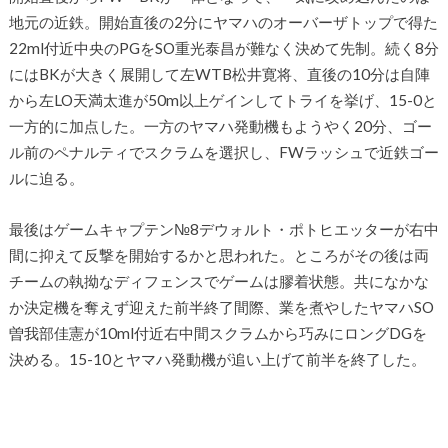
地元の近鉄。開始直後の2分にヤマハのオーバーザトップで得た
22ml付近中央のPGをSO重光泰昌が難なく決めて先制。続く8分
にはBKが大きく展開して左WTB松井寛将、直後の10分は自陣
から左LO天満太進が50m以上ゲインしてトライを挙げ、15-0と
一方的に加点した。一方のヤマハ発動機もようやく20分、ゴー
ル前のペナルティでスクラムを選択し、FWラッシュで近鉄ゴー
ルに迫る。
最後はゲームキャプテン№8デウォルト・ポトヒエッターが右中
間に抑えて反撃を開始するかと思われた。ところがその後は両
チームの執拗なディフェンスでゲームは膠着状態。共になかな
か決定機を奪えず迎えた前半終了間際、業を煮やしたヤマハSO
曽我部佳憲が10ml付近右中間スクラムから巧みにロングDGを
決める。15-10とヤマハ発動機が追い上げて前半を終了した。