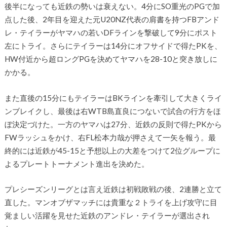
後半になっても近鉄の勢いは衰えない。4分にSO重光のPGで加
点した後、2年目を迎えた元U20NZ代表の肩書を持つFBアンド
レ・テイラーがヤマハの若いDFラインを撃破して9分にポスト
左にトライ。さらにテイラーは14分にオフサイドで得たPKを、
HW付近から超ロングPGを決めてヤマハを28-10と突き放しに
かかる。
また直後の15分にもテイラーはBKラインを牽引して大きくライ
ンブレイクし、最後は右WTB島直良につないで試合の行方をほ
ぼ決定づけた。一方のヤマハは27分、近鉄の反則で得たPKから
FWラッシュをかけ、右FL松本力哉が押さえて一矢を報う。最
終的には近鉄が45-15と予想以上の大差をつけて2位グループに
よるプレートトーナメント進出を決めた。
プレシーズンリーグとは言え近鉄は初戦敗戦の後、2連勝と立て
直した。マンオブザマッチには貴重な２トライを上げ攻守に目
覚ましい活躍を見せた近鉄のアンドレ・テイラーが選出され