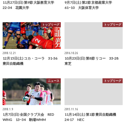
11月27日(日) 第9節 大阪教育大学
9月7日(土) 第2節 京都産業大学
22-34 花園大学
61−10 大阪体育大学
トップリーグ
トップリーグ
2018.12.21
2016.10.26
12月15日(土) コカ・コーラ 31-36
10月23日(日) 第8節 リコー 33-28
豊田自動織機
東芝
ニュース
トップリーグ
2018.1.9
2015.11.16
1月7日(日) 全国クラブ大会 RED
11月14日(土) 第1節 豊田自動織機
WING 13−34 駒場WMM
24-17 NEC