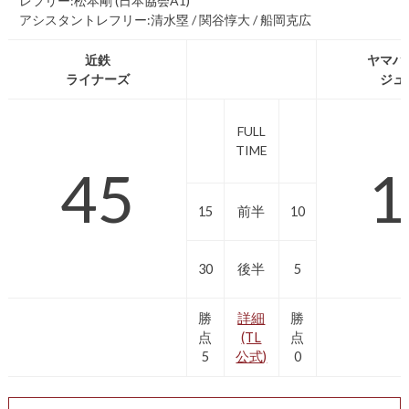
レフリー:松本剛 (日本協会A1)
アシスタントレフリー:清水塁 / 関谷惇大 / 船岡克広
近鉄
ヤマハ
ライナーズ
ジュ
FULL
TIME
45
1
15
前半
10
30
後半
5
勝
詳細
勝
点
(TL
点
5
公式)
0