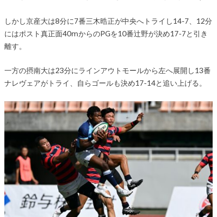
しかし京産大は
8
分に
7
番三木晧正が中央へトライし14-7、
1
2
分
にはポスト真正面40ⅿからの
PG
を
10
番辻野が決め17-7と引き
離す。
一方の摂南大は
23
分にラインアウトモールから左へ展開し
13
番
ナレヴェアがトライ、自らゴールも決め17-14と追い上げる。