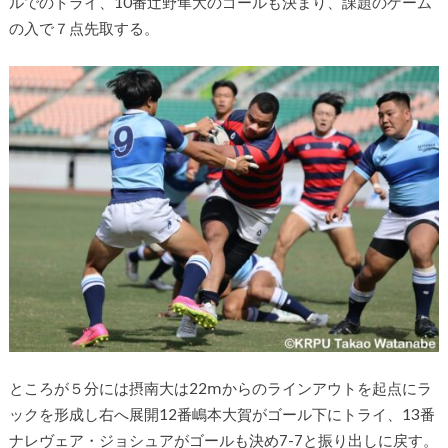
ルでのトライ、
10
番辻
野隼大のゴールも決まり、課題のゲーム
の入で７点先取する。
ところが５分には摂南大は
22
ⅿ
からのラインアウトを起点にラ
ックを形成し右へ展開
12
番嶋本大
賀がゴール下にトライ、
13
番
ナレヴェア・
ジョシュアがゴールも決め7-7と振り出しに戻す。