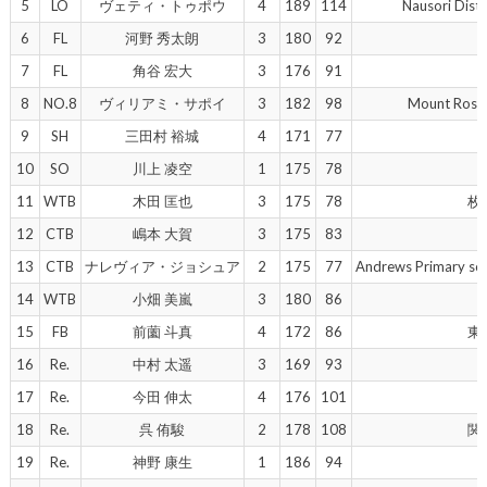
5
LO
ヴェティ・トゥポウ
4
189
114
Nausori D
6
FL
河野 秀太朗
3
180
92
7
FL
角谷 宏大
3
176
91
8
NO.8
ヴィリアミ・サポイ
3
182
98
Mount Rosk
9
SH
三田村 裕城
4
171
77
10
SO
川上 凌空
1
175
78
11
WTB
木田 匡也
3
175
78
枚
12
CTB
嶋本 大賀
3
175
83
13
CTB
ナレヴィア・ジョシュア
2
175
77
Andrews Prima
14
WTB
小畑 美嵐
3
180
86
15
FB
前薗 斗真
4
172
86
東
16
Re.
中村 太遥
3
169
93
17
Re.
今田 伸太
4
176
101
18
Re.
呉 侑駿
2
178
108
関
19
Re.
神野 康生
1
186
94