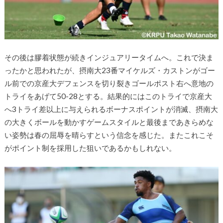
その後は膠着状態が続きインジュアリータイムへ。これで決ま
ったかと思われたが、摂南大
23
番マイケルズ・
カストンがゴー
ル前での京産大デフェンスを切り裂きゴールポスト
右へ意地の
トライをあげて50-28とする。結果的にはこのトライで京産大
へ
3
トライ差以上に与えられるボー
ナスポイントが消滅、
摂南大
の大きくボールを動かすゲームスタイルと最後まであきらめ
な
い姿勢は春の屈辱を晴らすという信念を感じた。またこれこそ
がポイント制を採用した狙いであるかもしれない。