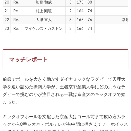
20
Re.
加覽 和成
3
173
88
21
Re.
村上 剛琉
2
164
74
22
Re.
大津 直人
3
165
76
常翔
23
Re.
マイケルズ・カストン
2
166
74
マッチレポート
前節でボールを大きく動かすダイナミックなラグビーで天理大
学を追い詰めた摂南大学が、
王者京都産業大学にどのようなラ
グビーで挑むのかが注目される一
戦は京産大のキックオフで始
まった。
キックオフボールを支配した京産大はゴール前まで攻め込みラ
ック
から
8
番シオネ・
ポルテレが右中間に押さえてノーホイッス