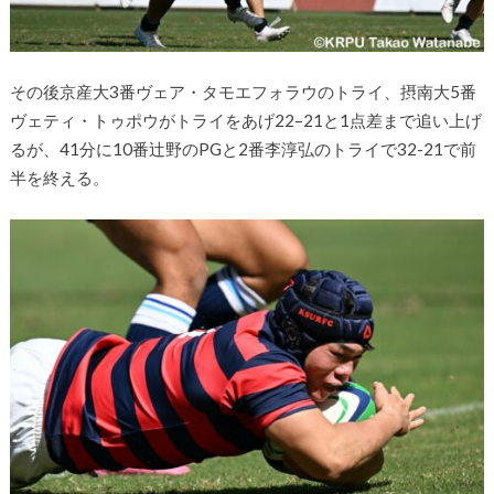
その後京産大
3
番ヴェア・タモエフォラウのトライ、摂南大
5
番
ヴ
ェティ・トゥポウがトライをあげ
22
–
21
と
1
点差まで追い上げ
るが、
41
分に
10
番辻野の
PG
と
2
番李淳弘のトライで32-21で前
半を終える。