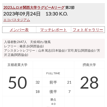
2023ムロオ関西大学ラグビーAリーグ
第2節
2023年09月24日 13:30 K.O.
エコパスタジアム
メンバー表
マッチレポート
フォトギャラリー
入場者数:2647人 天候:晴れ/微風
レフリー：椿原 歩(関西協会)
アシスタントレフリー：山本 篤志(日本協会) / 宮司 真弘(関西協会) / 芳
沢 正義(関西協会)
京都産業大学
摂南大学
FULL TIME
50
28
32
前半
21
18
後半
7
勝点
4-0