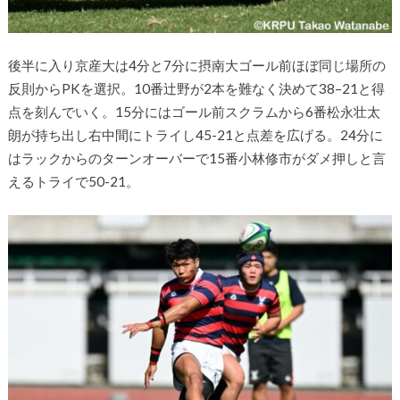
後半に入り京産大は
4
分と
7
分に摂南大ゴール前ほぼ同じ場所の
反
則から
PK
を選択。
10
番辻野が2本を難なく決めて
38
–
21
と
得
点を刻んでいく。
15
分にはゴール前スクラムから
6
番松永壮太
朗が持ち出し右中間にトライし45-21と点差を広げる。24分に
はラックからのターンオーバーで
15
番小林修市がダメ押
しと言
えるトライで50-21。