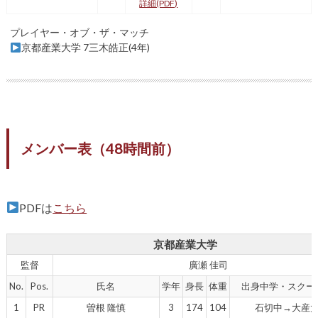
詳細(PDF)
プレイヤー・オブ・ザ・マッチ
京都産業大学 7三木皓正(4年)
メンバー表（48時間前）
PDFは
こちら
京都産業大学
監督
廣瀬 佳司
No.
Pos.
氏名
学年
身長
体重
出身中学・スクー
1
PR
曽根 隆慎
3
174
104
石切中→大産