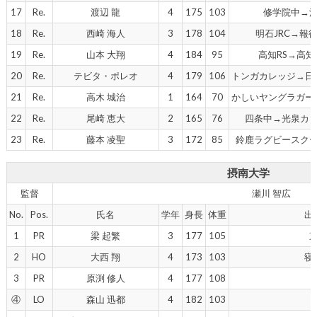
17
Re.
渡辺 龍
4
175
103
修学院中→
18
Re.
西崎 海人
3
178
104
明石JRC→報
19
Re.
山本 大翔
4
184
95
高知RS→高知
20
Re.
テビタ・ポレオ
4
179
106
トンガカレッジ→日
21
Re.
高木 城治
1
164
70
かしいヤングラガー
22
Re.
尾崎 恵大
2
165
76
四条中→光泉カ
23
Re.
藤本 凌聖
3
172
85
鈴鹿ラグビースク
摂南大学
監督
瀬川 智広
No.
Pos.
氏名
学年
身長
体重
出
1
PR
梁 起繁
3
177
105
2
HO
大西 翔
4
173
103
寝
3
PR
原渕 修人
4
177
108
④
LO
森山 迅都
4
182
103