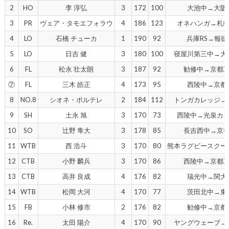
2
HO
李 淳弘
3
172
100
大池中→大阪
3
PR
ヴェア・タモエフォラウ
4
186
123
オネハンガ→札
4
LO
石橋 チューカ
1
190
92
兵庫RS→報徳
5
LO
日吉 健
3
180
100
寝屋川第三中→大
6
FL
松永 壮太朗
3
187
92
勧修中→京都
⑦
FL
三木 皓正
4
173
95
西陵中→京都
8
NO.8
シオネ・ポルテレ
2
184
112
トンガカレッジ→
9
SH
土永 旭
3
170
73
西陵中→光泉カ
10
SO
辻野 隼大
3
178
85
長吉西中→京
11
WTB
西 浩斗
3
170
80
熊本ラグビースクー
12
CTB
小野 麟兵
3
170
86
西陵中→京都
13
CTB
高井 良成
4
176
82
瑞光中→関大
14
WTB
松岡 大河
4
170
77
茨田北中→東
15
FB
小林 修市
2
176
82
勧修中→京都
16
Re.
太田 陽介
4
170
90
ヤングウェーブ→