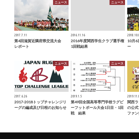
ニュース
ニュース
2017.7.11
2016.11.16
2018.10.
第4回滋賀近隣府県交流大会
2016年度関西学生クラブ選手権
10月6
レポート
1回戦結果
ー
ニュース
ニュース
2017.6.26
2019.1.5
2019.11.
2017-2018トップチャレンジリ
第49回全国高等専門学校ラグビ
関西ラ
ーグの編成及び日程のお知らせ
ーフットボール大会1日目・1回
の公式
戦 結果
ファン