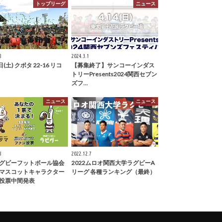
トップリーグ
ニュース
8
2024.3.1
日(土) クボタ 22-16 リコ
【募集終了】サンコーインダス
トリーPresents2024関西セブン
ズフ…
ニュース
ニュース
8
2022.12.7
グビーフットボール協会
2022ムロオ関西大学ラグビーA
マスコットキャラクター
リーグ 各種ランキング（最終）
投票中間発表