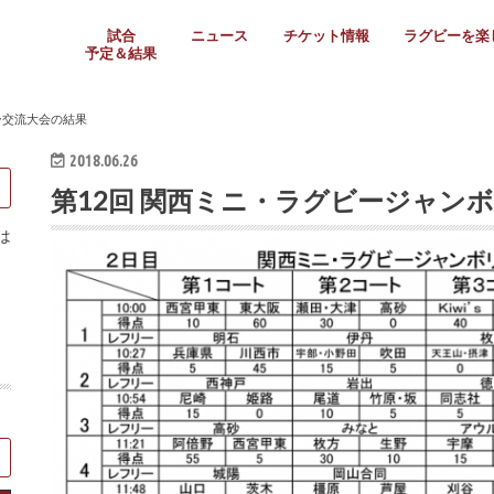
試合
ニュース
チケット情報
ラグビーを楽
予定＆結果
大学リーグ
社会人
高校ラグビー
女子ラグビー
ミニ・ジュニア
メディア情報
医務・安全対策
関西協会だより
フォトギャラ
ラグビースク
Enjoy!ラグ
壁紙＆ラグビ
ラグビーノー
ラグビー場の
SNS
教えて！ラグ
メディア情報
関西ラグビーYo
関西パネルレ
大学
社会人
高校
高専
女子ラグビー
セブンズ
ジュニア・ミニ
クラブ
日本代表
第54回日本選手権
ラグビーまつり
関西大学リーグ
中国地区大学
東海学生リーグ
関西大学春季トーナメ
関西学生代表
入替戦
全国大学選手権
トップウェスト
全国社会人トーナメン
3地域社会人順位決定(〜
トップリーグ(～2021
トップチャレンジリーグ
トップチャレンジマッチ
三地域チャレンジマッチ
全国高校ラグビー大会
近畿高校大会
東海高校選抜大会
四国高校新人大会
全国高校選抜大会
少人数校大会
第56回全国高専大会
第55回全国高専大会
第54回全国高専大会
第53回全国高専大会
第52回全国高専大会
第51回全国高専大会
第50回全国高専大会
第49回全国高専大会
第48回全国高専大会
第47回全国高専大会
第46回全国高専大会
全国女子選手権大会
関西女子中学生大会
サニックス女子関西予
女子関西大会
フィオーレリーグ
Japan Women’s Seven
第5回全国高校選抜女
その他大会
関西セブンズ
関西・一宮セブンズ
東海学生セブンズ
地域対抗男子セブンズ
その他大会
全国ジュニア関西地区予
関西女子中学生大会
関西中学生大会
関西ミニ・ラグビージ
関西スクールジュニア
太陽生命カップ関西予
その他大会
関西クラブ大会
近畿クラブ
東海社会人クラブ
中四国クラブ
学生クラブ
ー交流大会の結果
2018.06.26
第12回 関西ミニ・ラグビージャン
は