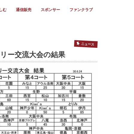
しむ
通信販売
スポンサー
ファンクラブ
リー
ール情報
スタ飯
ーカレンダー
ト
歩き方
ビー用語
＆スケジュール
utube
フリー
採用情報
ファンクラブ入会
マイページログイン
チラシ設置協力店
会則
ント
ト
2024年度)
年)
(～2021年)
(～2017年)
(～2018年)
選
s 2016
子セブンズ
選(女子)
ャンボリー
交流大会
選(スクール)
ニュース
ボリー交流大会の結果