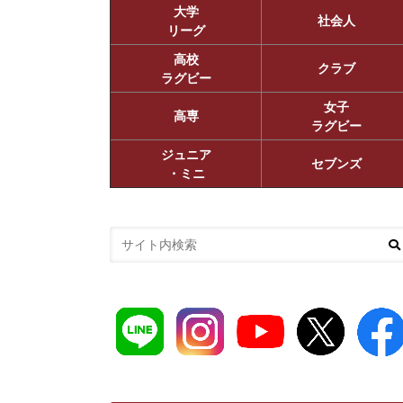
大学
社会人
リーグ
高校
クラブ
ラグビー
女子
高専
ラグビー
ジュニア
セブンズ
・ミニ