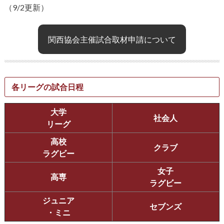
（9/2更新）
関西協会主催試合取材申請について
各リーグの試合日程
大学
社会人
リーグ
高校
クラブ
ラグビー
女子
高専
ラグビー
ジュニア
セブンズ
・ミニ