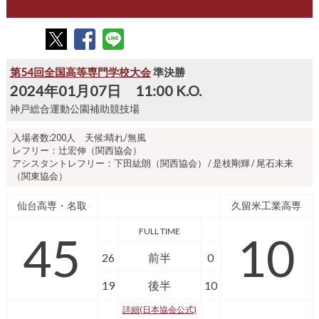
第54回全国高等専門学校大会
準決勝
2024年01月07日 11:00 K.O.
神戸総合運動公園補助競技場
入場者数:200人 天候:晴れ/無風
レフリー：辻宏伸（関西協会）
アシスタントレフリー：下田紘朗（関西協会） / 是枝剛輝 / 尾石未来
（関東協会）
仙台高専・名取
久留米工業高専
FULL TIME
45
10
26
前半
0
19
後半
10
詳細(日本協会公式)