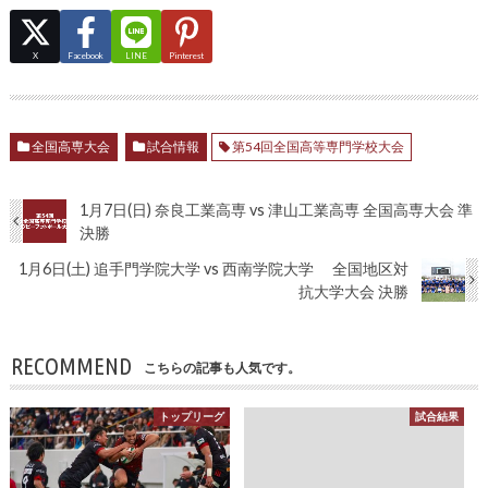
X
Facebook
LINE
Pinterest
全国高専大会
試合情報
第54回全国高等専門学校大会
1月7日(日) 奈良工業高専 vs 津山工業高専 全国高専大会 準
決勝
1月6日(土) 追手門学院大学 vs 西南学院大学 全国地区対
抗大学大会 決勝
RECOMMEND
こちらの記事も人気です。
トップリーグ
試合結果