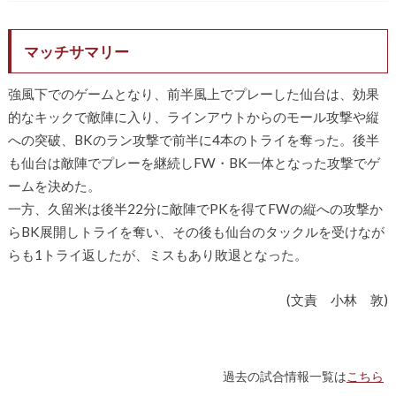
マッチサマリー
強風下でのゲームとなり、前半風上でプレーした仙台は、効果
的なキックで敵陣に入り、ラインアウトからのモール攻撃や縦
への突破、BKのラン攻撃で前半に4本のトライを奪った。後半
も仙台は敵陣でプレーを継続しFW・BK一体となった攻撃でゲ
ームを決めた。
一方、久留米は後半22分に敵陣でPKを得てFWの縦への攻撃か
らBK展開しトライを奪い、その後も仙台のタックルを受けなが
らも1トライ返したが、ミスもあり敗退となった。
(文責 小林 敦)
過去の試合情報一覧は
こちら