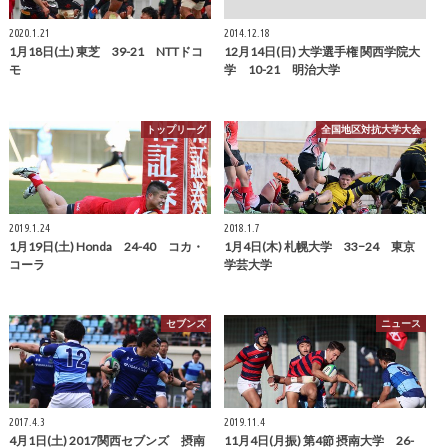
2020.1.21
2014.12.18
1月18日(土) 東芝 39-21 NTTドコ
12月14日(日) 大学選手権 関西学院大
モ
学 10-21 明治大学
トップリーグ
全国地区対抗大学大会
2019.1.24
2018.1.7
1月19日(土) Honda 24-40 コカ・
1月4日(木) 札幌大学 33−24 東京
コーラ
学芸大学
セブンズ
ニュース
2017.4.3
2019.11.4
4月1日(土) 2017関西セブンズ 摂南
11月4日(月振) 第4節 摂南大学 26-