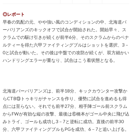
◎レポート
早春の気配の元、やや強い風のコンディションの中、北海道バ
ーバリアンズのキックオフで試合が開始された。開始早々、ス
クラムでの駆け引きが続くが前半6分、そのスクラムからのペナ
ルティーを得た六甲ファイティングブルはショットを選択、3－
0と試合が動いた。その後は中盤での攻防が続くが、双方細かい
ハンドリングエラーが重なり、試合はこう着状態となる。
北海道バーバリアンズは、前半18分、キックカウンター攻撃か
らCTB⑬トゥキリがチャンスを作り、優勢に試合を進めるも得
点には至らない。それでも前半27分、相手陣ゴール前スクラム
からFWが有効な縦の攻撃、最後は⑥橋本がゴール中央に飛び込
みトライ、ゴールも成功し3－7と逆転に成功。直後の前半30
分、六甲ファイティングブルもPGを成功、6－7と追い上げる。