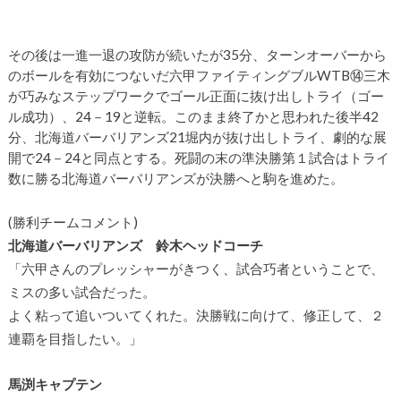
その後は一進一退の攻防が続いたが35分、ターンオーバーから
のボールを有効につないだ六甲ファイティングブルWTB⑭三木
が巧みなステップワークでゴール正面に抜け出しトライ（ゴー
ル成功）、24－19と逆転。このまま終了かと思われた後半42
分、北海道バーバリアンズ21堀内が抜け出しトライ、劇的な展
開で24－24と同点とする。死闘の末の準決勝第１試合はトライ
数に勝る北海道バーバリアンズが決勝へと駒を進めた。
(勝利チームコメント)
北海道バーバリアンズ 鈴木ヘッドコーチ
「六甲さんのプレッシャーがきつく、試合巧者ということで、
ミスの多い試合だった。
よく粘って追いついてくれた。決勝戦に向けて、修正して、２
連覇を目指したい。」
馬渕キャプテン