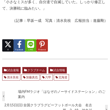
「小さなミスが多く、自分達で自滅していた。しっかり修正し
て、決勝戦に臨みたい。」
（記事：早坂一成 写真：清水良枝 広報担当：進藤剛）
X
Facebook
LINE
Pinterest
試合速報
クラブチーム
試合情報
清水良枝
加藤真也
六甲
北海道
場内FMラジオ「はなぞのノーサイドステーション」のご
案内
2月15日(日) 全国クラブラグビーフットボール大会 名古