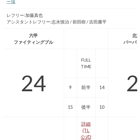
ー場
レフリー:加藤真也
アシスタントレフリー:志水慎治 / 前田樹 / 吉田庸平
六甲
北
ファイティングブル
バーバ
FULL
TIME
24
2
9
前半
14
15
後半
10
詳細
(TL
公式)