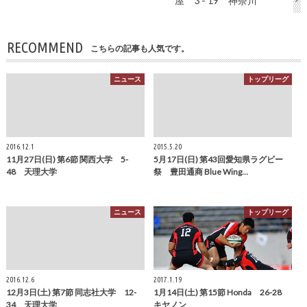
屋 3 - 19 神奈川
RECOMMEND
こちらの記事も人気です。
ニュース
トップリーグ
2016.12.1
2015.5.20
11月27日(日) 第6節 関西大学 5-
5月17日(日) 第43回愛知県ラグビー
48 天理大学
祭 豊田通商 Blue Wing…
ニュース
トップリーグ
2016.12.6
2017.1.19
12月3日(土) 第7節 同志社大学 12-
1月14日(土) 第15節 Honda 26-28
34 天理大学
キヤノン