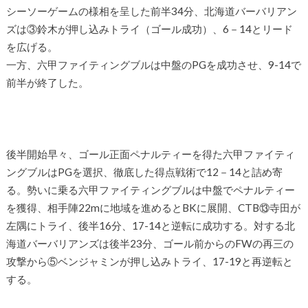
シーソーゲームの様相を呈した前半34分、北海道バーバリアン
ズは③鈴木が押し込みトライ（ゴール成功）、6－14とリード
を広げる。
一方、六甲ファイティングブルは中盤のPGを成功させ、9-14で
前半が終了した。
後半開始早々、ゴール正面ペナルティーを得た六甲ファイティ
ングブルはPGを選択、徹底した得点戦術で12－14と詰め寄
る。勢いに乗る六甲ファイティングブルは中盤でペナルティー
を獲得、相手陣22mに地域を進めるとBKに展開、CTB⑬寺田が
左隅にトライ、後半16分、17-14と逆転に成功する。対する北
海道バーバリアンズは後半23分、ゴール前からのFWの再三の
攻撃から⑤ベンジャミンが押し込みトライ、17-19と再逆転と
する。