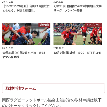
2017.10.22
2024.9.27
【10/22 15:20更新】台風21号接近に
9月29日(日)開催の2024中国地区大学
ともなう、10月22日(日…
リーグ メンバー発表
試合情報
トップリーグ
2017.10.23
2018.12.11
10月21日(土) 第9節 クボタ 5-35
12月9日(日) 近鉄 6-20 NTTドコモ
ヤマハ発動機
取材申請フォーム
関西ラグビーフットボール協会主催試合の取材申請は以下
のバナーをクリックしてください。