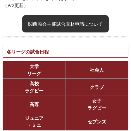
（9/2更新）
関西協会主催試合取材申請について
各リーグの試合日程
大学
社会人
リーグ
高校
クラブ
ラグビー
女子
高専
ラグビー
ジュニア
セブンズ
・ミニ