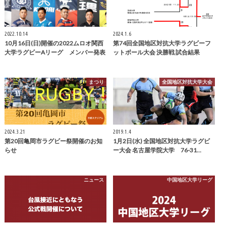
2022.10.14
2024.1.6
10月16日(日)開催の2022ムロオ関西
第74回全国地区対抗大学ラグビーフ
大学ラグビーAリーグ メンバー発表
ットボール大会 決勝戦 試合結果
まつり
全国地区対抗大学大会
2024.3.21
2019.1.4
第20回亀岡市ラグビー祭開催のお知
1月2日(水) 全国地区対抗大学ラグビ
らせ
ー大会 名古屋学院大学 76-31…
ニュース
中国地区大学リーグ