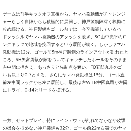
ゲームは前半キックオフ直後から、ヤマハ発動機がチャレンジ
ャーらしく自陣からも積極的に展開し、神戸製鋼陣深く執拗に
攻め続ける。神戸製鋼もゴール前では、今季機能しているハー
ドタックルでヤマハ発動機のアタックを凌ぎ、SO山中亮平のロ
ングキックで地域を挽回するという展開が続く。しかしヤマハ
発動機は12分、ゴール前5m神戸製鋼のラインアウトが乱れたと
ころ、SH矢富勇毅が隙をついてキャッチしたボールをそのまま
左中間に押さえ、あっさりと先制点を奪い、FB五郎丸歩のゴー
ルも決まり0-7とする。さらにヤマハ発動機は19分、ゴール直
前左中間ラックから左に展開し、最後は左WTB中園真司が左隅
にトライ、0-14とリードを拡げる。
一方、セットプレイ、特にラインアウトが乱れてなかなか攻撃
の機会を掴めない神戸製鋼も32分、ゴール前22m右端でのヤマ