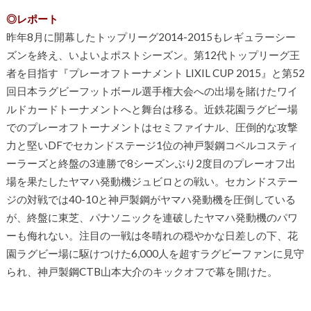
◎レポート
昨年8月に開幕したトップリーグ2014-2015もレギュラーシー
ズンを終え、いよいよポストシーズン。第12代トップリーグ王
者を目指す『プレーオフトーナメント LIXIL CUP 2015』と第52
回日本ラグビーフットボール選手権大会への出場を賭けたワイ
ルドカードトーナメントへと舞台は移る。近鉄花園ラグビー場
でのプレーオフトーナメントはセミファイナル、圧倒的な攻撃
力と堅いDFでセカンドステージ1位の神戸製鋼コベルコスティ
ーラーズと終盤の3連勝で8シーズンぶり2度目のプレーオフ出
場を果たしたヤマハ発動機ジュビロとの戦い。セカンドステー
ジの対戦では40-10と神戸製鋼がヤマハ発動機を圧倒している
が、終盤に東芝、パナソニックを連破したヤマハ発動機のパワ
ーも侮れない。注目の一戦は冬晴れの穏やかな日差しの下、花
園ラグビー場に駆けつけた6,000人を超すラグビーファンに見守
られ、神戸製鋼CTB山本大介のキックオフで幕を開けた。