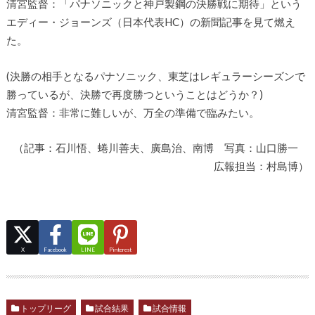
清宮監督：「パナソニックと神戸製鋼の決勝戦に期待」という
エディー・ジョーンズ（日本代表HC）の新聞記事を見て燃え
た。
(決勝の相手となるパナソニック、東芝はレギュラーシーズンで
勝っているが、決勝で再度勝つということはどうか？)
清宮監督：非常に難しいが、万全の準備で臨みたい。
（記事：石川悟、蜷川善夫、廣島治、南博 写真：山口勝一
広報担当：村島博）
X
Facebook
LINE
Pinterest
トップリーグ
試合結果
試合情報