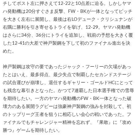
チしてポスト左に押さえて12-22と10点差に迫る。しかしヤマ
ハ発動機は20分すぐさま反撃、FW・BKが一体となってピッチ
を大きく左右に展開し、最後は右LOデューク・クリシュナンが
右隅に勝利を引き寄せるトライを挙げ、12-29。ヤマハ発動機
はさらに34分、36分にトライを追加し、戦前の予想を大きく覆
した12-41の大差で神戸製鋼を下して初のファイナル進出を決
めた。
神戸製鋼は攻守の要であったジャック・フーリーの欠場があっ
たとはいえ、最多得点、最少失点で制覇したセカンドステージ
の試合運びが崩壊し、退任するギャリー・ゴールドHCにとって
も残念な幕引きとなった。かつて7連覇した日本選手権での雪辱
を期待したい。一方のヤマハ発動機のFW・BK一体となった破
壊力のある展開ラグビーは強豪神戸製鋼の強みを封殺して、初
のトップリーグ王者を狙うに相応しい会心の戦いであった。フ
ァイナルでもチャレンジャー精神を忘れず、『果敢』に『攻め
勝つ』ゲームを期待したい。