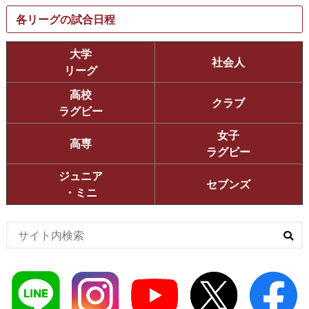
各リーグの試合日程
大学
社会人
リーグ
高校
クラブ
ラグビー
女子
高専
ラグビー
ジュニア
セブンズ
・ミニ