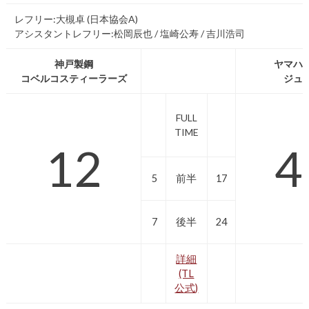
レフリー:大槻卓 (日本協会A)
アシスタントレフリー:松岡辰也 / 塩崎公寿 / 吉川浩司
神戸製鋼
ヤマハ
コベルコスティーラーズ
ジュ
FULL
TIME
12
4
5
前半
17
7
後半
24
詳細
(TL
公式)