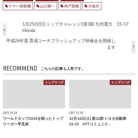
ヤマハ発動機
山口勝一
神戸製鋼
大槻卓
1月25日(日) トップチャレンジ1第3節 九州電力 15-17
Honda
平成26年度 育成コーチブラッシュアップ研修会を開催し
ます
RECOMMEND
こちらの記事も人気です。
トップリーグ
トップリーグ
2015.10.24
2017.12.18
ワールドカップ2015を戦ったトップ
12月16日(土) 第12節 トヨタ自動車
リーガー早見表
22-15 NTTコミュニケ…