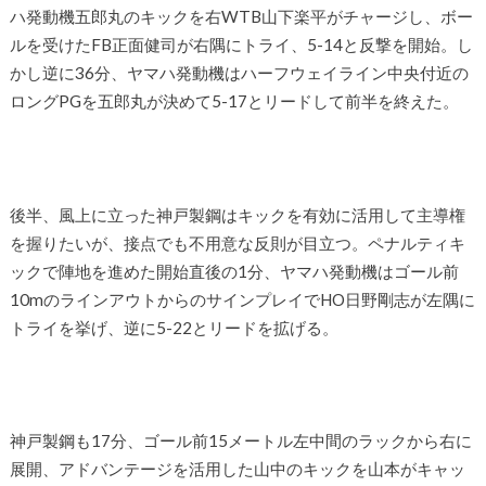
ハ発動機五郎丸のキックを右WTB山下楽平がチャージし、ボー
ルを受けたFB正面健司が右隅にトライ、5-14と反撃を開始。し
かし逆に36分、ヤマハ発動機はハーフウェイライン中央付近の
ロングPGを五郎丸が決めて5-17とリードして前半を終えた。
後半、風上に立った神戸製鋼はキックを有効に活用して主導権
を握りたいが、接点でも不用意な反則が目立つ。ペナルティキ
ックで陣地を進めた開始直後の1分、ヤマハ発動機はゴール前
10mのラインアウトからのサインプレイでHO日野剛志が左隅に
トライを挙げ、逆に5-22とリードを拡げる。
神戸製鋼も17分、ゴール前15メートル左中間のラックから右に
展開、アドバンテージを活用した山中のキックを山本がキャッ