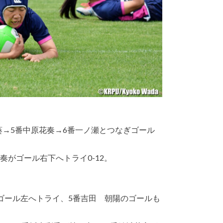
葵→5番中原花奏→6番一ノ瀬とつなぎゴール
奏がゴール右下へトライ0-12。
ゴール左へトライ、5番吉田 朝陽のゴールも