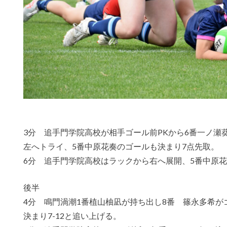
3分 追手門学院高校が相手ゴール前PKから6番一ノ瀬
左へトライ、5番中原花奏のゴールも決まり7点先取。
6分 追手門学院高校はラックから右へ展開、5番中原花
後半
4分 鳴門渦潮1番植山柚凪が持ち出し8番 篠永多希が
決まり7-12と追い上げる。