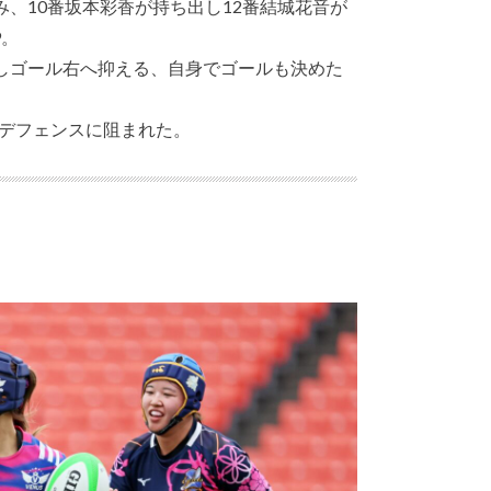
み、10番坂本彩香が持ち出し12番結城花音が
9。
出しゴール右へ抑える、自身でゴールも決めた
デフェンスに阻まれた。