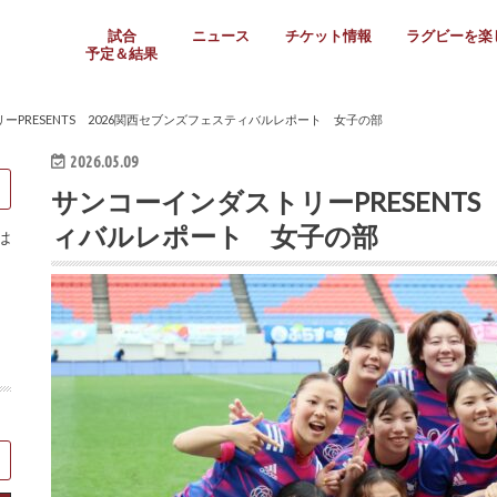
試合
ニュース
チケット情報
ラグビーを楽
予定＆結果
大学リーグ
社会人
高校ラグビー
女子ラグビー
ミニ・ジュニア
メディア情報
医務・安全対策
関西協会だより
フォトギャラ
ラグビースク
Enjoy!ラグ
壁紙＆ラグビ
ラグビーノー
ラグビー場の
SNS
教えて！ラグ
メディア情報
関西ラグビーYo
関西パネルレ
大学
社会人
高校
高専
女子ラグビー
セブンズ
ジュニア・ミニ
クラブ
日本代表
第54回日本選手権
ラグビーまつり
関西大学リーグ
中国地区大学
東海学生リーグ
関西大学春季トーナメ
関西学生代表
入替戦
全国大学選手権
トップウェスト
全国社会人トーナメン
3地域社会人順位決定(〜
トップリーグ(～2021
トップチャレンジリーグ
トップチャレンジマッチ
三地域チャレンジマッチ
全国高校ラグビー大会
近畿高校大会
東海高校選抜大会
四国高校新人大会
全国高校選抜大会
少人数校大会
第56回全国高専大会
第55回全国高専大会
第54回全国高専大会
第53回全国高専大会
第52回全国高専大会
第51回全国高専大会
第50回全国高専大会
第49回全国高専大会
第48回全国高専大会
第47回全国高専大会
第46回全国高専大会
全国女子選手権大会
関西女子中学生大会
サニックス女子関西予
女子関西大会
フィオーレリーグ
Japan Women’s Seven
第5回全国高校選抜女
その他大会
関西セブンズ
関西・一宮セブンズ
東海学生セブンズ
地域対抗男子セブンズ
その他大会
全国ジュニア関西地区予
関西女子中学生大会
関西中学生大会
関西ミニ・ラグビージ
関西スクールジュニア
太陽生命カップ関西予
その他大会
関西クラブ大会
近畿クラブ
東海社会人クラブ
中四国クラブ
学生クラブ
ーPRESENTS 2026関西セブンズフェスティバルレポート 女子の部
2026.05.09
サンコーインダストリーPRESENTS
ィバルレポート 女子の部
は