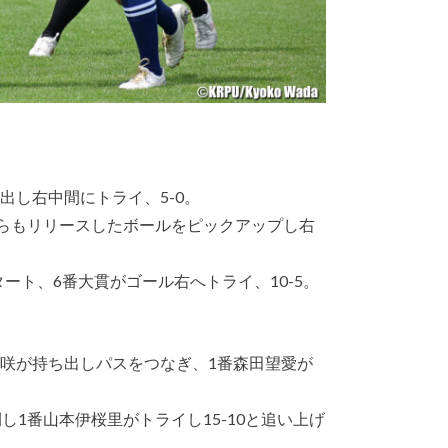
出し右中間にトライ、5-0。
けながらもリリースしたボールをピックアップし右
ート、6番大貫がゴール右へトライ、10-5。
真咲が持ち出しパスをつなぎ、1番森田望愛が
展開し1番山本伊桜里がトライし15-10と追い上げ