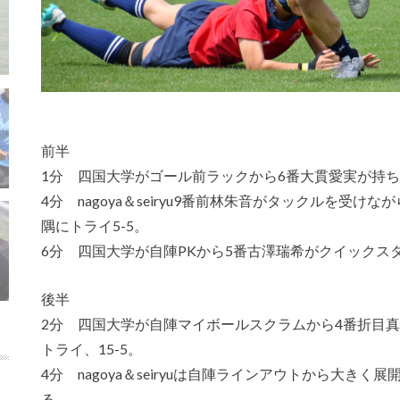
前半
1分 四国大学がゴール前ラックから6番大貫愛実が持ち
4分 nagoya＆seiryu9番前林朱音がタックルを受
隅にトライ5-5。
6分 四国大学が自陣PKから5番古澤瑞希がクイックスタ
後半
2分 四国大学が自陣マイボールスクラムから4番折目
トライ、15-5。
4分 nagoya＆seiryuは自陣ラインアウトから大きく
る。