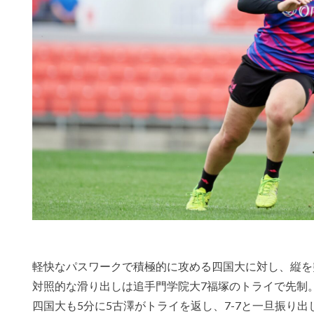
軽快なパスワークで積極的に攻める四国大に対し、縦を
対照的な滑り出しは追手門学院大7福塚のトライで先制。G
四国大も5分に5古澤がトライを返し、7-7と一旦振り