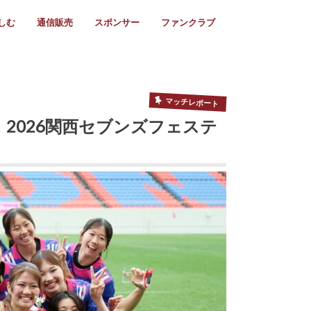
しむ
通信販売
スポンサー
ファンクラブ
リー
ール情報
スタ飯
ーカレンダー
ト
歩き方
ビー用語
＆スケジュール
utube
フリー
採用情報
ファンクラブ入会
マイページログイン
チラシ設置協力店
会則
ント
ト
2024年度)
年)
(～2021年)
(～2017年)
(～2018年)
選
s 2016
子セブンズ
選(女子)
ャンボリー
交流大会
選(スクール)
マッチレポート
 2026関西セブンズフェステ