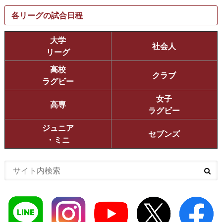
各リーグの試合日程
大学
社会人
リーグ
高校
クラブ
ラグビー
女子
高専
ラグビー
ジュニア
セブンズ
・ミニ