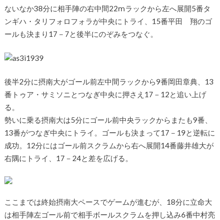
ないなか38分に相手陣の右中間22ⅿラックから左へ展開5番タ
ンギハ・タリフォロフォラが中央にトライ、15番平田 翔のゴ
ールも決まり17－7と後半にのぞみをつなぐ。
後半2分に摂南大がゴール前左中間ラックから9番岡田章典、13
番トゥア・サミソニとつなぎ中央に押さえ17－12と追い上げ
る。
勢いに乗る摂南大は5分にゴール前中央ラックからまたも9番、
13番がつなぎ中央にトライ。ゴールも決まって17－19と逆転に
成功。12分にはゴール前スクラムから右へ展開14番藤井雄大が
右隅にトライ、17－24と差を広げる。
ここまでは終始摂南大ペースでゲームが進むが、18分に立命大
は相手陣左ゴール前で相手ボールスクラムを押し込み6番中村亮