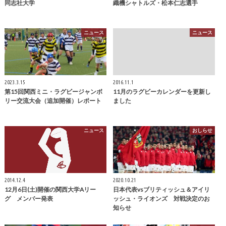
同志社大学
織機シャトルズ・松本仁志選手
ニュース
ニュース
2023.3.15
2016.11.1
第15回関西ミニ・ラグビージャンボ
11月のラグビーカレンダーを更新し
リー交流大会（追加開催）レポート
ました
ニュース
おしらせ
2014.12.4
2020.10.21
12月6日(土)開催の関西大学Aリー
日本代表vsブリティッシュ＆アイリ
グ メンバー発表
ッシュ・ライオンズ 対戦決定のお
知らせ