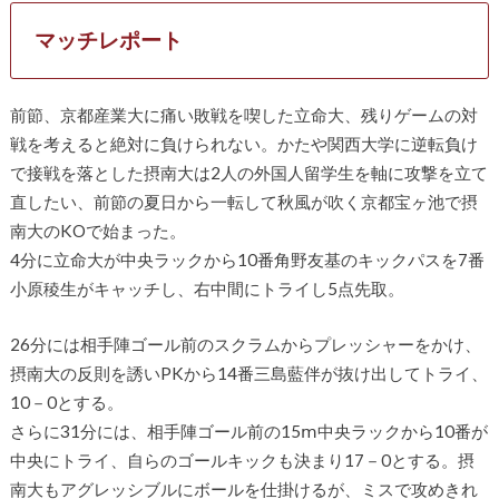
マッチレポート
前節、京都産業大に痛い敗戦を喫した立命大、残りゲームの対
戦を考えると絶対に負けられない。かたや関西大学に逆転負け
で接戦を落とした摂南大は2人の外国人留学生を軸に攻撃を立て
直したい、前節の夏日から一転して秋風が吹く京都宝ヶ池で摂
南大のKOで始まった。
4分に立命大が中央ラックから10番角野友基のキックパスを7番
小原稜生がキャッチし、右中間にトライし5点先取。
26分には相手陣ゴール前のスクラムからプレッシャーをかけ、
摂南大の反則を誘いPKから14番三島藍伴が抜け出してトライ、
10－0とする。
さらに31分には、相手陣ゴール前の15ⅿ中央ラックから10番が
中央にトライ、自らのゴールキックも決まり17－0とする。摂
南大もアグレッシブルにボールを仕掛けるが、ミスで攻めきれ