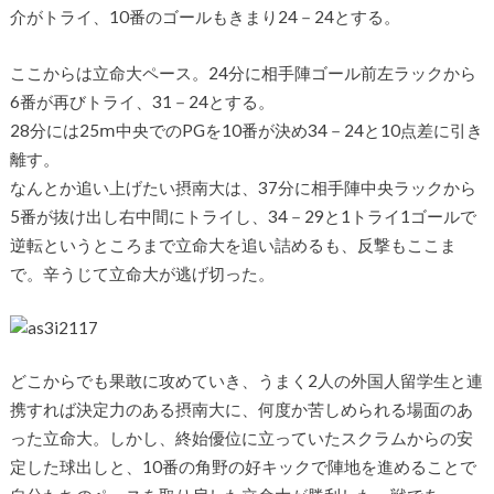
介がトライ、10番のゴールもきまり24－24とする。
ここからは立命大ペース。24分に相手陣ゴール前左ラックから
6番が再びトライ、31－24とする。
28分には25ⅿ中央でのPGを10番が決め34－24と10点差に引き
離す。
なんとか追い上げたい摂南大は、37分に相手陣中央ラックから
5番が抜け出し右中間にトライし、34－29と1トライ1ゴールで
逆転というところまで立命大を追い詰めるも、反撃もここま
で。辛うじて立命大が逃げ切った。
どこからでも果敢に攻めていき、うまく2人の外国人留学生と連
携すれば決定力のある摂南大に、何度か苦しめられる場面のあ
った立命大。しかし、終始優位に立っていたスクラムからの安
定した球出しと、10番の角野の好キックで陣地を進めることで