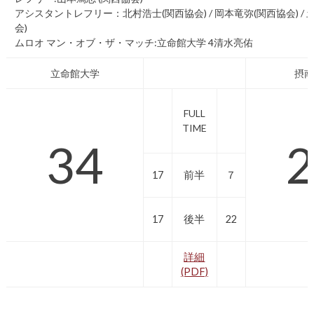
アシスタントレフリー：北村浩士(関西協会) / 岡本竜弥(関西協会) / 
会)
ムロオ マン・オブ・ザ・マッチ:立命館大学 4清水亮佑
立命館大学
摂南
FULL
TIME
34
2
17
前半
７
17
後半
22
詳細
(PDF)