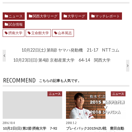
ニュース
関西大学リーグ
大学リーグ
マッチレポート
試合情報
摂南大学
立命館大学
山本篤志
10月22日(土) 第8節 ヤマハ発動機 21-17 NTTコム
10月23日(日) 第4節 京都産業大学 64-14 関西大学
RECOMMEND
こちらの記事も人気です。
ニュース
ニュース
2016.10.4
2018.5.2
10月2日(日) 第2節 摂南大学 7-92
プレイバック2015NZU戦 豊田自動