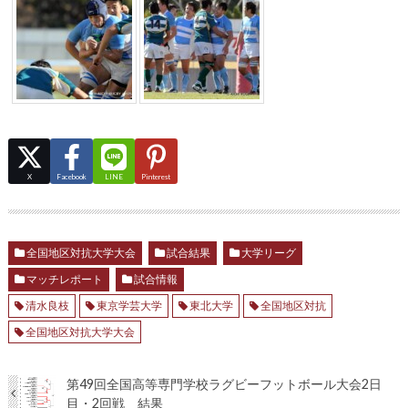
X
Facebook
LINE
Pinterest
全国地区対抗大学大会
試合結果
大学リーグ
マッチレポート
試合情報
清水良枝
東京学芸大学
東北大学
全国地区対抗
全国地区対抗大学大会
第49回全国高等専門学校ラグビーフットボール大会2日
目・2回戦 結果