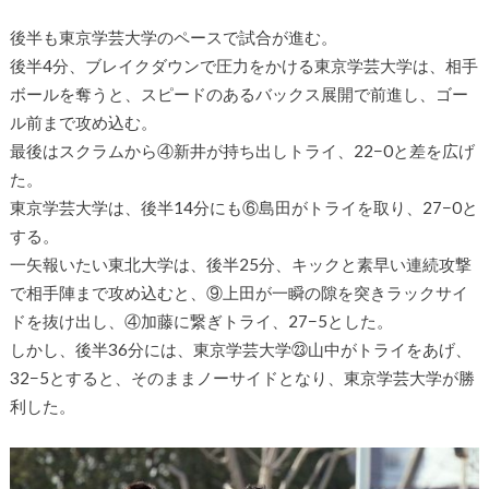
後半も東京学芸大学のペースで試合が進む。
後半4分、ブレイクダウンで圧力をかける東京学芸大学は、相手
ボールを奪うと、スピードのあるバックス展開で前進し、ゴー
ル前まで攻め込む。
最後はスクラムから④新井が持ち出しトライ、22−0と差を広げ
た。
東京学芸大学は、後半14分にも⑥島田がトライを取り、27−0と
する。
一矢報いたい東北大学は、後半25分、キックと素早い連続攻撃
で相手陣まで攻め込むと、⑨上田が一瞬の隙を突きラックサイ
ドを抜け出し、④加藤に繋ぎトライ、27−5とした。
しかし、後半36分には、東京学芸大学㉓山中がトライをあげ、
32−5とすると、そのままノーサイドとなり、東京学芸大学が勝
利した。