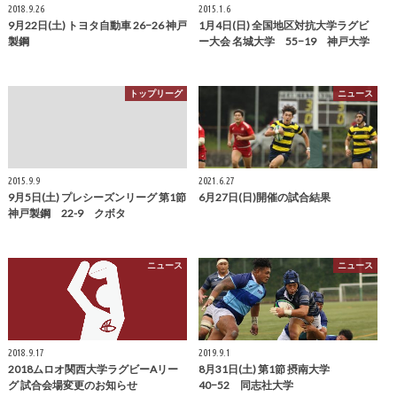
2018.9.26
2015.1.6
9月22日(土) トヨタ自動車 26−26 神戸
1月4日(日) 全国地区対抗大学ラグビ
製鋼
ー大会 名城大学 55−19 神戸大学
トップリーグ
ニュース
2015.9.9
2021.6.27
9月5日(土) プレシーズンリーグ 第1節
6月27日(日)開催の試合結果
神戸製鋼 22-9 クボタ
ニュース
ニュース
2018.9.17
2019.9.1
2018ムロオ関西大学ラグビーAリー
8月31日(土) 第1節 摂南大学
グ 試合会場変更のお知らせ
40−52 同志社大学