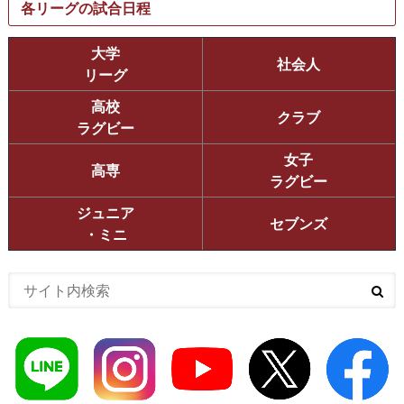
各リーグの試合日程
大学
社会人
リーグ
高校
クラブ
ラグビー
女子
高専
ラグビー
ジュニア
セブンズ
・ミニ