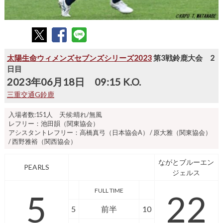
太陽生命ウィメンズセブンズシリーズ2023
第3戦鈴鹿大会 2
日目
2023年06月18日 09:15 K.O.
三重交通G鈴鹿
入場者数:151人 天候:晴れ/無風
レフリー：池田韻（関東協会）
アシスタントレフリー：高橋真弓（日本協会A） / 原大雅（関東協会）
/ 西野雅裕（関西協会）
ながとブルーエン
PEARLS
ジェルス
FULL TIME
5
22
5
前半
10