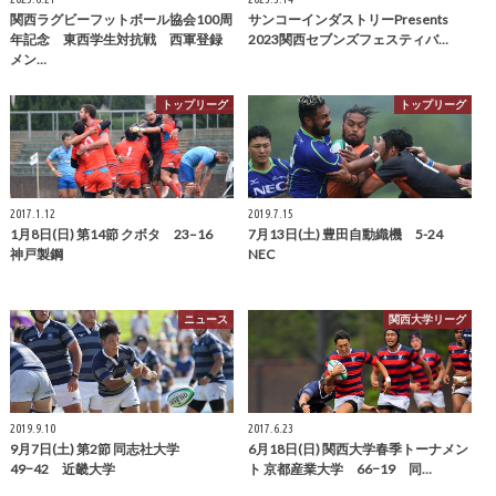
関西ラグビーフットボール協会100周
サンコーインダストリーPresents
年記念 東西学生対抗戦 西軍登録
2023関西セブンズフェスティバ…
メン…
トップリーグ
トップリーグ
2017.1.12
2019.7.15
1月8日(日) 第14節 クボタ 23–16
7月13日(土) 豊田自動織機 5-24
神戸製鋼
NEC
ニュース
関西大学リーグ
2019.9.10
2017.6.23
9月7日(土) 第2節 同志社大学
6月18日(日) 関西大学春季トーナメン
49−42 近畿大学
ト 京都産業大学 66−19 同…