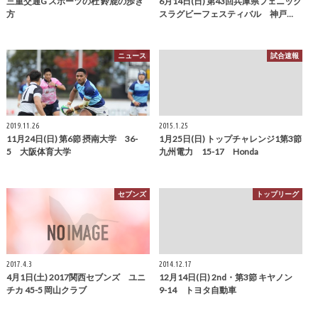
三重交通G スポーツの杜 鈴鹿の歩き
6月14日(日) 第43回兵庫県フェニック
方
スラグビーフェスティバル 神戸…
ニュース
試合速報
2019.11.26
2015.1.25
11月24日(日) 第6節 摂南大学 36-
1月25日(日) トップチャレンジ1第3節
5 大阪体育大学
九州電力 15-17 Honda
セブンズ
トップリーグ
2017.4.3
2014.12.17
4月1日(土) 2017関西セブンズ ユニ
12月14日(日) 2nd・第3節 キヤノン
チカ 45-5 岡山クラブ
9-14 トヨタ自動車