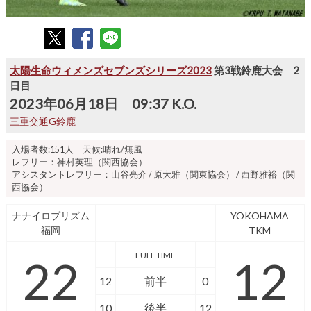
太陽生命ウィメンズセブンズシリーズ2023
第3戦鈴鹿大会 2
日目
2023年06月18日 09:37 K.O.
三重交通G鈴鹿
入場者数:151人 天候:晴れ/無風
レフリー：神村英理（関西協会）
アシスタントレフリー：山谷亮介 / 原大雅（関東協会） / 西野雅裕（関
西協会）
ナナイロプリズム
YOKOHAMA
福岡
TKM
FULL TIME
22
12
12
前半
0
10
後半
12