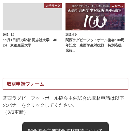
大学リーグ
ニュース
2015.11.3
2025.6.24
11月1日(日) 第5節 同志社大学 40-
関西ラグビーフットボール協会100周
24 京都産業大学
年記念 東西学生対抗戦 特別応援
席設…
取材申請フォーム
関西ラグビーフットボール協会主催試合の取材申請は以下
のバナーをクリックしてください。
（9/2更新）
関西協会主催試合取材申請について