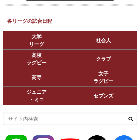
各リーグの試合日程
大学
社会人
リーグ
高校
クラブ
ラグビー
女子
高専
ラグビー
ジュニア
セブンズ
・ミニ