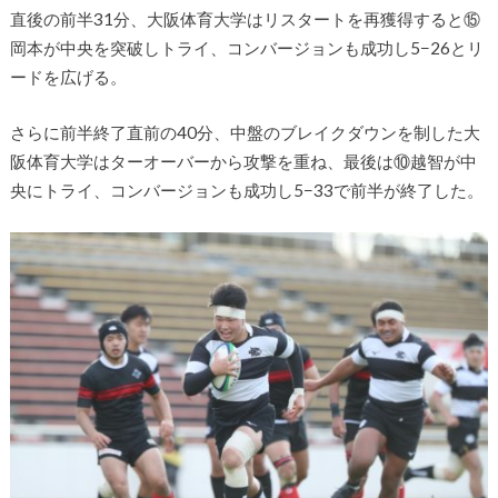
直後の前半31分、大阪体育大学はリスタートを再獲得すると⑮
岡本が中央を突破しトライ、コンバージョンも成功し5−26とリ
ードを広げる。
さらに前半終了直前の40分、中盤のブレイクダウンを制した大
阪体育大学はターオーバーから攻撃を重ね、最後は⑩越智が中
央にトライ、コンバージョンも成功し5−33で前半が終了した。