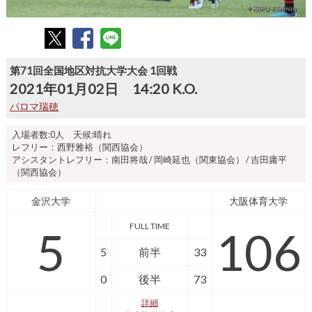
第71回全国地区対抗大学大会 1回戦
2021年01月02日 14:20 K.O.
パロマ瑞穂
入場者数:0人 天候:晴れ
レフリー：西野雅裕（関西協会）
アシスタントレフリー：南田将哉 / 岡崎延也（関東協会） / 吉田庸平
（関西協会）
金沢大学
大阪体育大学
FULL TIME
5
106
5
前半
33
0
後半
73
詳細