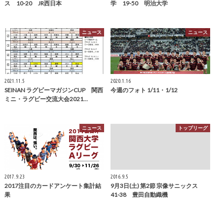
ス 10-20 JR西日本
学 19-50 明治大学
ニュース
ニュース
2021.11.5
2020.1.16
SEINAN ラグビーマガジンCUP 関西
今週のフォト 1/11・1/12
ミニ・ラグビー交流大会2021…
ニュース
トップリーグ
2017.9.23
2016.9.5
2017注目のカードアンケート集計結
9月3日(土) 第2節 宗像サニックス
果
41-38 豊田自動織機