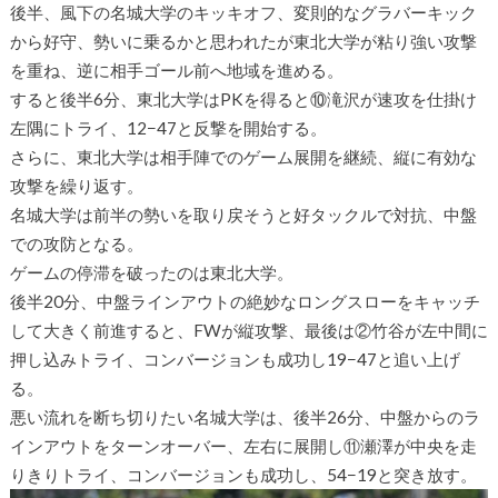
後半、風下の名城大学のキッキオフ、変則的なグラバーキック
から好守、勢いに乗るかと思われたが東北大学が粘り強い攻撃
を重ね、逆に相手ゴール前へ地域を進める。
すると後半6分、東北大学はPKを得ると⑩滝沢が速攻を仕掛け
左隅にトライ、12−47と反撃を開始する。
さらに、東北大学は相手陣でのゲーム展開を継続、縦に有効な
攻撃を繰り返す。
名城大学は前半の勢いを取り戻そうと好タックルで対抗、中盤
での攻防となる。
ゲームの停滞を破ったのは東北大学。
後半20分、中盤ラインアウトの絶妙なロングスローをキャッチ
して大きく前進すると、FWが縦攻撃、最後は②竹谷が左中間に
押し込みトライ、コンバージョンも成功し19−47と追い上げ
る。
悪い流れを断ち切りたい名城大学は、後半26分、中盤からのラ
インアウトをターンオーバー、左右に展開し⑪瀬澤が中央を走
りきりトライ、コンバージョンも成功し、54−19と突き放す。