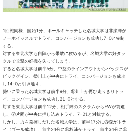
1回戦同様、開始1分、ボールキャッチした名城大学は⑪瀬澤が
ノーホイッスルでトライ、コンバージョンも成功し7−0と先制
する。
対する東北大学も自陣から果敢に攻めるが、名城大学の好タッ
クルで攻撃の好機を失ってしまう。
すると名城大学は前半6分、中盤のラインアウトからバックスが
ビックゲイン、⑫川上が中央にトライ、コンバージョンも成功
し14−0と引き離す。
勢いに乗った名城大学は前半8分、⑫川上が再び走りきりトラ
イ、コンバージョンも成功し21−0とする。
対する東北大学は前半12分、相手陣のスクラムからFWが前進
し、⑦片岡が中央に押し込みトライ、7−21と対抗する。
しかし、力を発揮しだした名城大学は、前半17分に③森がトラ
イ（ゴール成功）、前半24分に⑬杉浦がトライ、前半34分に⑮