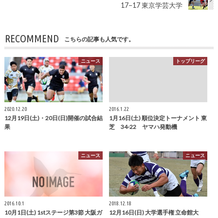
17−17 東京学芸大学
RECOMMEND
こちらの記事も人気です。
ニュース
トップリーグ
2020.12.20
2016.1.22
12月19日(土)・20日(日)開催の試合結
1月16日(土) 順位決定トーナメント 東
果
芝 34-22 ヤマハ発動機
ニュース
ニュース
2016.10.1
2018.12.18
10月1日(土) 1stステージ第3節 大阪ガ
12月16日(日) 大学選手権 立命館大