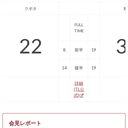
クボタ
東
FULL
TIME
22
3
8
前半
19
14
後半
19
詳細
(TL公
式)
会見レポート