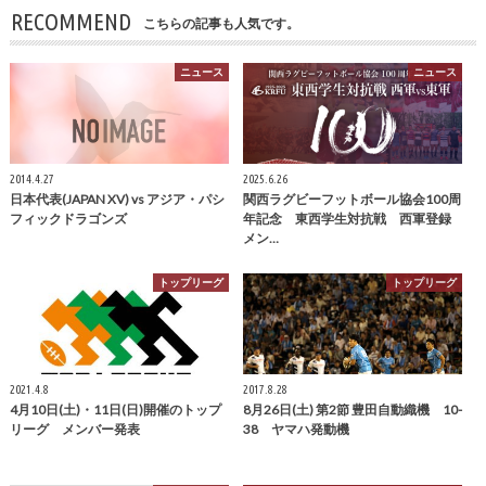
RECOMMEND
こちらの記事も人気です。
ニュース
ニュース
2014.4.27
2025.6.26
日本代表(JAPAN XV) vs アジア・パシ
関西ラグビーフットボール協会100周
フィックドラゴンズ
年記念 東西学生対抗戦 西軍登録
メン…
トップリーグ
トップリーグ
2021.4.8
2017.8.28
4月10日(土)・11日(日)開催のトップ
8月26日(土) 第2節 豊田自動織機 10-
リーグ メンバー発表
38 ヤマハ発動機