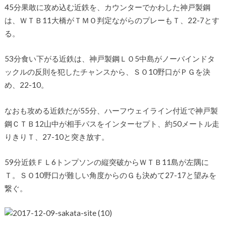
45分果敢に攻め込む近鉄を、カウンターでかわした神戸製鋼
は、ＷＴＢ11大橋がＴＭＯ判定ながらのプレーもＴ、22-7とす
る。
53分食い下がる近鉄は、神戸製鋼ＬＯ5中島がノーバインドタ
ックルの反則を犯したチャンスから、ＳＯ10野口がＰＧを決
め、22-10。
なおも攻める近鉄だが55分、ハーフウェイライン付近で神戸製
鋼ＣＴＢ12山中が相手パスをインターセプト、約50メートル走
りきりＴ、27-10と突き放す。
59分近鉄ＦＬ6トンプソンの縦突破からＷＴＢ11島が左隅に
Ｔ。ＳＯ10野口が難しい角度からのＧも決めて27-17と望みを
繋ぐ。