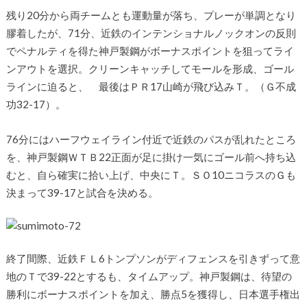
残り20分から両チームとも運動量が落ち、プレーが単調となり
膠着したが、71分、近鉄のインテンショナルノックオンの反則
でペナルティを得た神戸製鋼がボーナスポイントを狙ってライ
ンアウトを選択。クリーンキャッチしてモールを形成、ゴール
ラインに迫ると、 最後はＰＲ17山崎が飛び込みＴ。（Ｇ不成
功32-17）。
76分にはハーフウェイライン付近で近鉄のパスが乱れたところ
を、神戸製鋼ＷＴＢ22正面が足に掛け一気にゴール前へ持ち込
むと、自ら確実に拾い上げ、中央にＴ。ＳＯ10ニコラスのＧも
決まって39-17と試合を決める。
終了間際、近鉄ＦＬ6トンプソンがディフェンスを引きずって意
地のＴで39-22とするも、タイムアップ。神戸製鋼は、待望の
勝利にボーナスポイントを加え、勝点5を獲得し、日本選手権出