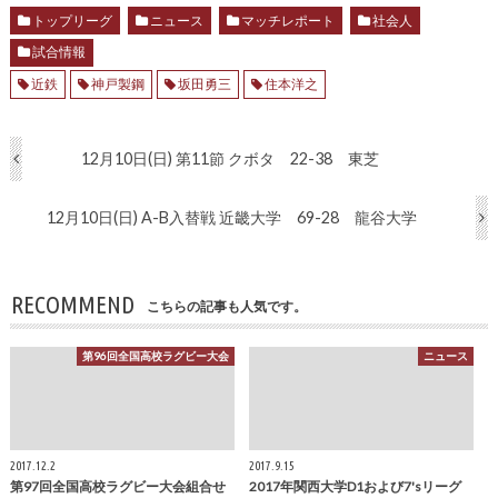
トップリーグ
ニュース
マッチレポート
社会人
試合情報
近鉄
神戸製鋼
坂田勇三
住本洋之
12月10日(日) 第11節 クボタ 22-38 東芝
12月10日(日) A-B入替戦 近畿大学 69-28 龍谷大学
RECOMMEND
こちらの記事も人気です。
第96回全国高校ラグビー大会
ニュース
2017.12.2
2017.9.15
第97回全国高校ラグビー大会組合せ
2017年関西大学D1および7'sリーグ