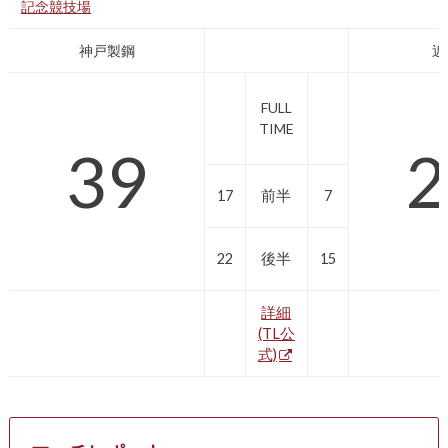
記念競技場
神戸製鋼
近
FULL
TIME
39
2
17
前半
7
22
後半
15
詳細
(TL公
式)