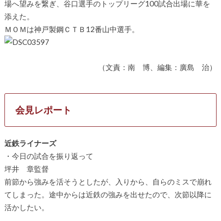
場へ望みを繋ぎ、谷口選手のトップリーグ100試合出場に華を
添えた。
ＭＯＭは神戸製鋼ＣＴＢ12番山中選手。
（文責：南 博、編集：廣島 治）
会見レポート
近鉄ライナーズ
・今日の試合を振り返って
坪井 章監督
前節から強みを活そうとしたが、入りから、自らのミスで崩れ
てしまった。途中からは近鉄の強みを出せたので、次節以降に
活かしたい。