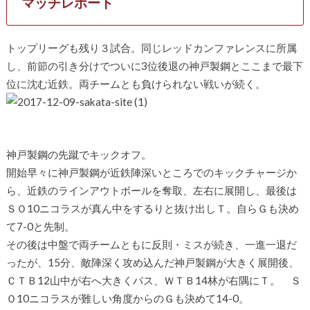
マッチレポート
トップリーグも残り３試合。同じレッドカンファレンスに所属
し、前節の引き分けでついに3位後退の神戸製鋼とここまで最下
位に沈む近鉄。両チームとも負けられない戦いが続く。
神戸製鋼の先蹴でキックオフ。
開始早々に神戸製鋼が近鉄陣深いところでのキックチャージか
ら、近鉄のラインアウトボールを奪取、左右に展開し、最後は
ＳＯ10ニコラスが真ん中をするりと抜け出しＴ。自らＧも決め
て7-0と先制。
その後は中盤で両チームともに反則・ミスが続き、一進一退だ
ったが、15分、敵陣深く攻め込んだ神戸製鋼が大きく展開後、
ＣＴＢ12山中が右へ大きくパス、ＷＴＢ14林が右隅にＴ。 Ｓ
Ｏ10ニコラスが難しい角度からのＧも決めて14-0。