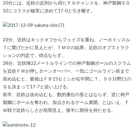
20分には、近鉄の反則から得たＰＧチャンスを、神戸製鋼ＳＯ
10ニコラスが確実に決めて17-0と引き離す。
23分、近鉄はキックオフからフェイズを重ね、ノーホイッスル
Ｔに繋げたかに見えたが、ＴＭＯの結果、近鉄のオブストラク
ションの判定で、得点ならず。
28分、近鉄陣22メートルラインでの神戸製鋼ボールのスクラム
を近鉄ＦＷが押しターンオーバー、一気にゴールライン前まで
攻め込むと、最後はＦＢ15セミシが右中間にＴ。ＳＯ10野口の
Ｇも決まって17-7と追い上げる。
前半、近鉄は攻め込むも、数的優位の形とはならず、逆に神戸
製鋼にボールを奪われ、加点されるゲーム展開。とはいえ、Ｆ
Ｗ戦で近鉄らしさが垣間見え、後半に期待を持たせる。