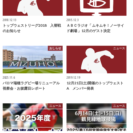
2018.12.13
2015.12.3
トップウェストリーグ2018 入替戦
ＡＢＣラジオ「 ムキムキ！ノーサイ
のお知らせ
ド劇場 」12月のゲスト決定
おしらせ
ニュース
2025.11.6
2019.12.19
パロマ瑞穂ラグビー場リニューアル
12月21日(土)開催のトップウェスト
視察会・お披露目レポート
A メンバー発表
ニュース
ニュース