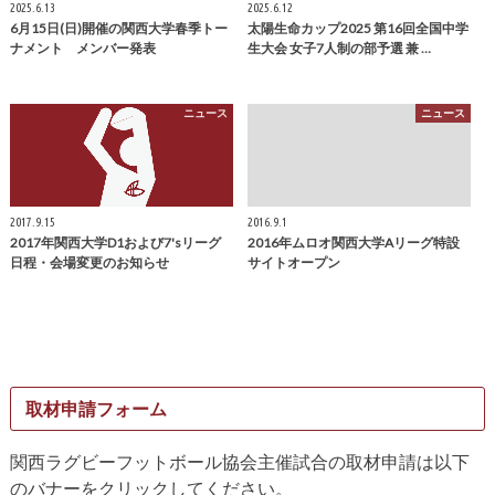
2025.6.13
2025.6.12
6月15日(日)開催の関西大学春季トー
太陽生命カップ2025 第16回全国中学
ナメント メンバー発表
生大会 女子7人制の部予選 兼 …
ニュース
ニュース
2017.9.15
2016.9.1
2017年関西大学D1および7'sリーグ
2016年ムロオ関西大学Aリーグ特設
日程・会場変更のお知らせ
サイトオープン
取材申請フォーム
関西ラグビーフットボール協会主催試合の取材申請は以下
のバナーをクリックしてください。