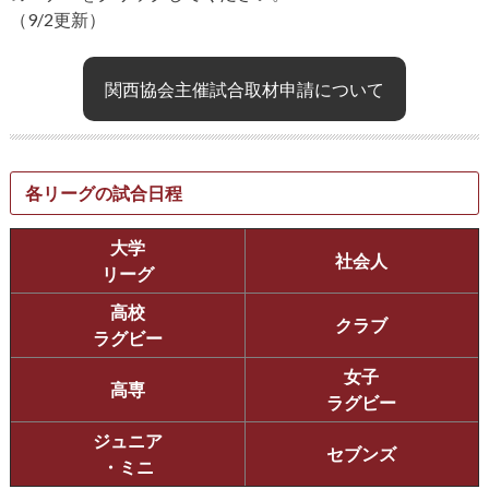
（9/2更新）
関西協会主催試合取材申請について
各リーグの試合日程
大学
社会人
リーグ
高校
クラブ
ラグビー
女子
高専
ラグビー
ジュニア
セブンズ
・ミニ