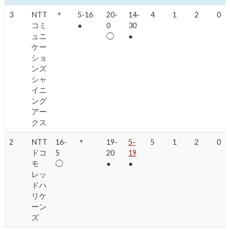
3
NTT
＊
5-16
20-
14-
4
1
2
0
コミ
●
0
30
ュニ
◯
●
ケー
ショ
ンズ
シャ
イニ
ング
アー
クス
2
NTT
16-
＊
19-
5-
5
1
2
0
ドコ
5
20
19
モ
◯
●
●
レッ
ドハ
リケ
ーン
ズ