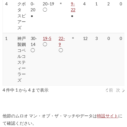
4
クボ
0-
20−19
＊
9-
4
1
2
0
タ
20
◯
22
スピ
●
●
アー
ズ
1
神戸
30-
19-5
22-
＊
12
3
0
0
製鋼
14
◯
9
コベ
◯
◯
ルコ
ステ
ィー
ラー
ズ
4 件中 1 から 4 まで表示
前
次
他節のムロオ マン・オブ・ザ・マッチやデータは
特設サイト
に
て確認ください。